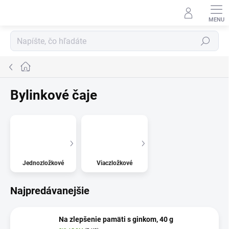
Prejsť
na
obsah
Hľadať
Domov
Bylinkové čaje
Jednozložkové
Viaczložkové
Najpredávanejšie
Na zlepšenie pamäti s ginkom, 40 g