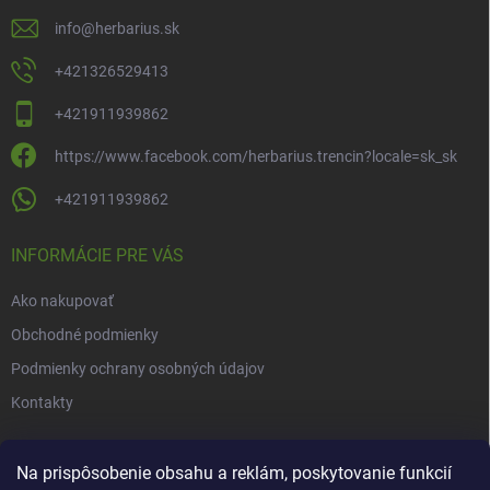
e
info
@
herbarius.sk
+421326529413
+421911939862
https://www.facebook.com/herbarius.trencin?locale=sk_sk
+421911939862
INFORMÁCIE PRE VÁS
Ako nakupovať
Obchodné podmienky
Podmienky ochrany osobných údajov
Kontakty
NOVINKY
Na prispôsobenie obsahu a reklám, poskytovanie funkcií