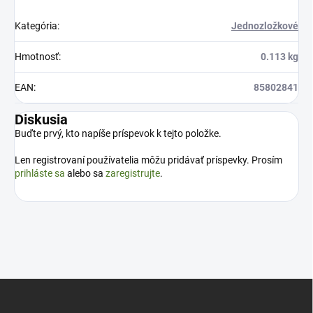
Kategória
:
Jednozložkové
Hmotnosť
:
0.113 kg
EAN
:
85802841
Diskusia
Buďte prvý, kto napíše príspevok k tejto položke.
Len registrovaní používatelia môžu pridávať príspevky. Prosím
prihláste sa
alebo sa
zaregistrujte
.
Z
á