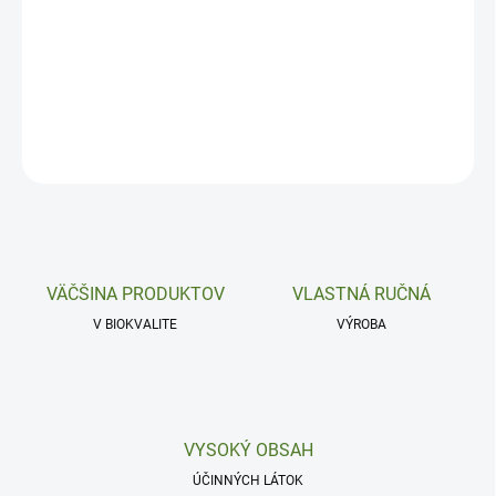
Mužská rovnováha a močové cesty.
DETAILNÉ INFORMÁCIE
OPÝTAŤ SA
VÄČŠINA PRODUKTOV
VLASTNÁ RUČNÁ
V BIOKVALITE
VÝROBA
VYSOKÝ OBSAH
ÚČINNÝCH LÁTOK