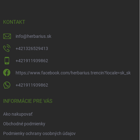
p
ä
t
i
KONTAKT
e
info
@
herbarius.sk
+421326529413
+421911939862
https://www.facebook.com/herbarius.trencin?locale=sk_sk
+421911939862
INFORMÁCIE PRE VÁS
Ako nakupovať
Obchodné podmienky
Podmienky ochrany osobných údajov