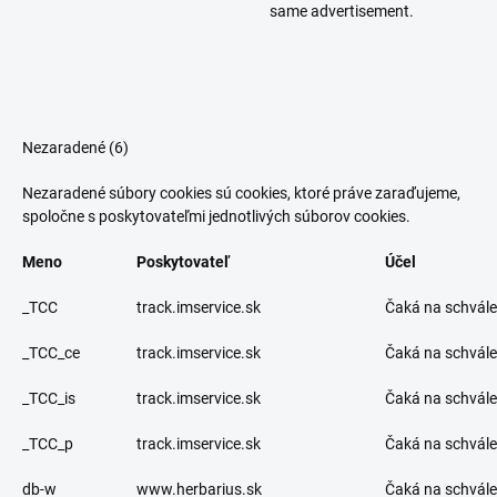
same advertisement.
Nezaradené (6)
Nezaradené súbory cookies sú cookies, ktoré práve zaraďujeme,
spoločne s poskytovateľmi jednotlivých súborov cookies.
Meno
Poskytovateľ
Účel
_TCC
track.imservice.sk
Čaká na schvále
_TCC_ce
track.imservice.sk
Čaká na schvále
_TCC_is
track.imservice.sk
Čaká na schvále
_TCC_p
track.imservice.sk
Čaká na schvále
db-w
www.herbarius.sk
Čaká na schvále