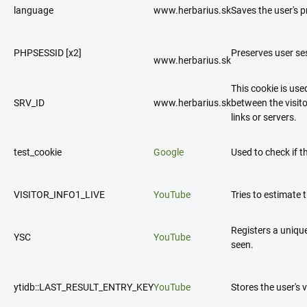
language
www.herbarius.sk
Saves the user's 
PHPSESSID [x2]
Preserves user se
www.herbarius.sk
This cookie is use
SRV_ID
www.herbarius.sk
between the visito
links or servers.
test_cookie
Google
Used to check if t
VISITOR_INFO1_LIVE
YouTube
Tries to estimate
Registers a uniqu
YSC
YouTube
seen.
ytidb::LAST_RESULT_ENTRY_KEY
YouTube
Stores the user's