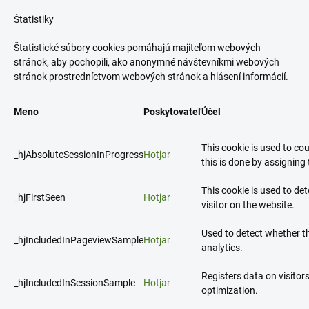
Štatistiky
Štatistické súbory cookies pomáhajú majiteľom webových
stránok, aby pochopili, ako anonymné návštevníkmi webových
stránok prostredníctvom webových stránok a hlásení informácií.
Meno
Poskytovateľ
Účel
This cookie is used to co
_hjAbsoluteSessionInProgress
Hotjar
this is done by assigning t
This cookie is used to dete
_hjFirstSeen
Hotjar
visitor on the website.
Used to detect whether th
_hjIncludedInPageviewSample
Hotjar
analytics.
Registers data on visitors
_hjIncludedInSessionSample
Hotjar
optimization.