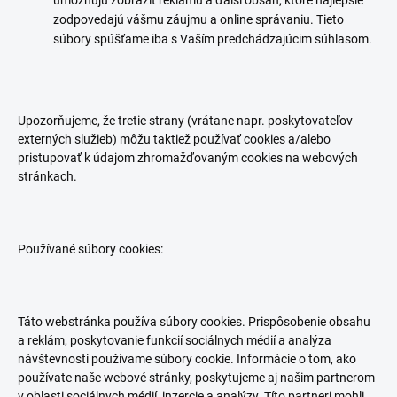
umožňujú zobraziť reklamu a ďalší obsah, ktoré najlepšie
zodpovedajú vášmu záujmu a online správaniu. Tieto
súbory spúšťame iba s Vaším predchádzajúcim súhlasom.
Upozorňujeme, že tretie strany (vrátane napr. poskytovateľov
externých služieb) môžu taktiež používať cookies a/alebo
pristupovať k údajom zhromažďovaným cookies na webových
stránkach.
Používané súbory cookies:
Táto webstránka používa súbory cookies.
Prispôsobenie obsahu
a reklám, poskytovanie funkcií sociálnych médií a analýza
návštevnosti používame súbory cookie. Informácie o tom, ako
používate naše webové stránky, poskytujeme aj našim partnerom
v oblasti sociálnych médií, inzercie a analýzy. Títo partneri mohli