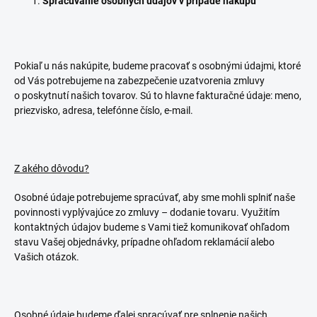
Spracúvanie osobných údajov v prípade nákupu
Pokiaľ u nás nakúpite, budeme pracovať s osobnými údajmi, ktoré
od Vás potrebujeme na zabezpečenie uzatvorenia zmluvy
o poskytnutí našich tovarov. Sú to hlavne fakturačné údaje: meno,
priezvisko, adresa, telefónne číslo, e-mail.
Z akého dôvodu?
Osobné údaje potrebujeme spracúvať, aby sme mohli splniť naše
povinnosti vyplývajúce zo zmluvy – dodanie tovaru. Využitím
kontaktných údajov budeme s Vami tiež komunikovať ohľadom
stavu Vašej objednávky, prípadne ohľadom reklamácií alebo
Vašich otázok.
Osobné údaje budeme ďalej spracúvať pre splnenie našich