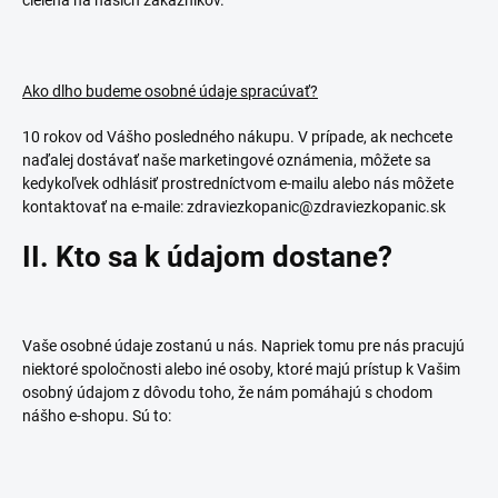
cielená na našich zákazníkov.
Ako dlho budeme osobné údaje spracúvať?
10 rokov od Vášho posledného nákupu. V prípade, ak nechcete
naďalej dostávať naše marketingové oznámenia, môžete sa
kedykoľvek odhlásiť prostredníctvom e-mailu alebo nás môžete
kontaktovať na e-maile: zdraviezkopanic@zdraviezkopanic.sk
II. Kto sa k údajom dostane?
Vaše osobné údaje zostanú u nás. Napriek tomu pre nás pracujú
niektoré spoločnosti alebo iné osoby, ktoré majú prístup k Vašim
osobný údajom z dôvodu toho, že nám pomáhajú s chodom
nášho e-shopu. Sú to: