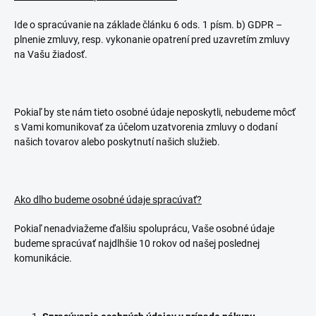
Ide o spracúvanie na základe článku 6 ods. 1 písm. b) GDPR –
plnenie zmluvy, resp. vykonanie opatrení pred uzavretím zmluvy
na Vašu žiadosť.
Pokiaľ by ste nám tieto osobné údaje neposkytli, nebudeme môcť
s Vami komunikovať za účelom uzatvorenia zmluvy o dodaní
našich tovarov alebo poskytnutí našich služieb.
Ako dlho budeme osobné údaje spracúvať?
Pokiaľ nenadviažeme ďalšiu spoluprácu, Vaše osobné údaje
budeme spracúvať najdlhšie 10 rokov od našej poslednej
komunikácie.