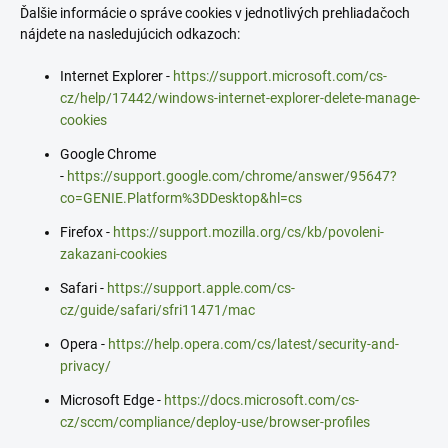
Ďalšie informácie o správe cookies v jednotlivých prehliadačoch
nájdete na nasledujúcich odkazoch:
Internet Explorer -
https://support.microsoft.com/cs-
cz/help/17442/windows-internet-explorer-delete-manage-
cookies
Google Chrome
-
https://support.google.com/chrome/answer/95647?
co=GENIE.Platform%3DDesktop&hl=cs
Firefox -
https://support.mozilla.org/cs/kb/povoleni-
zakazani-cookies
Safari -
https://support.apple.com/cs-
cz/guide/safari/sfri11471/mac
Opera -
https://help.opera.com/cs/latest/security-and-
privacy/
Microsoft Edge -
https://docs.microsoft.com/cs-
cz/sccm/compliance/deploy-use/browser-profiles