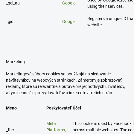
Used by Google AdSense f
_gcl_au
Google
using their services.
Registers a unique ID that
_gid
Google
website.
Marketing
Marketingové súbory cookies sa používajú na sledovanie
návštevníkov na webových stránkach. Zámerom je zobrazovať
reklamy, ktoré sú relevantné a pútavé pre jednotlivých užívateľov,
a tým cennejšie pre vydavateľov a inzerentov tretích strán.
Meno
Poskytovateľ
Účel
Meta
This cookie is used by Facebook 
_fbc
Platforms,
across multiple websites. The co