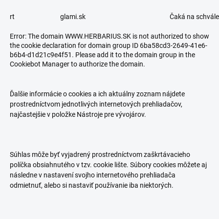
rt
glami.sk
Čaká na schvále
Error: The domain WWW.HERBARIUS.SK is not authorized to show
the cookie declaration for domain group ID 6ba58cd3-2649-41e6-
b6b4-d1d21c9e4f51. Please add it to the domain group in the
Cookiebot Manager to authorize the domain.
Ďalšie informácie o cookies a ich aktuálny zoznam nájdete
prostredníctvom jednotlivých internetových prehliadačov,
najčastejšie v položke Nástroje pre vývojárov.
Súhlas môže byť vyjadrený prostredníctvom zaškrtávacieho
políčka obsiahnutého v tzv. cookie lište. Súbory cookies môžete aj
následne v nastavení svojho internetového prehliadača
odmietnuť, alebo si nastaviť používanie iba niektorých.