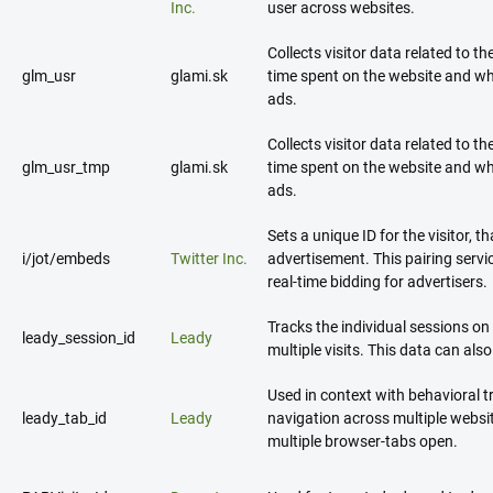
Inc.
user across websites.
Collects visitor data related to th
glm_usr
glami.sk
time spent on the website and wh
ads.
Collects visitor data related to th
glm_usr_tmp
glami.sk
time spent on the website and wh
ads.
Sets a unique ID for the visitor, t
i/jot/embeds
Twitter Inc.
advertisement. This pairing servi
real-time bidding for advertisers.
Tracks the individual sessions on
leady_session_id
Leady
multiple visits. This data can al
Used in context with behavioral t
leady_tab_id
Leady
navigation across multiple websi
multiple browser-tabs open.