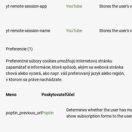
yt-remote-session-app
YouTube
Stores the user's
yt-remote-session-name
YouTube
Stores the user's
Preferencie (1)
Preferenčné súbory cookies umožňujú internetovú stránku
zapamätať si informácie, ktoré spôsob, akým sa webová stránka
chová alebo vyzerá, ako napr. váš preferovaný jazyk alebo región,
v ktorom sa práve nachádzate.
Meno
Poskytovateľ
Účel
Determines whether the user has mad
poptin_previous_url
Poptin
show subscription forms to the user,