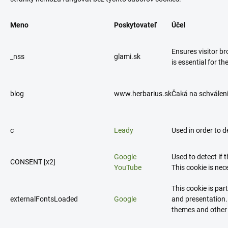
Meno
Poskytovateľ
Účel
Ensures visitor br
_nss
glami.sk
is essential for th
blog
www.herbarius.sk
Čaká na schválen
c
Leady
Used in order to 
Google
Used to detect if 
CONSENT [x2]
YouTube
This cookie is ne
This cookie is par
externalFontsLoaded
Google
and presentation. 
themes and other 