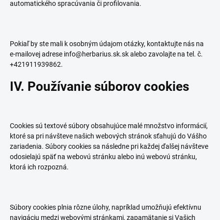
automatického spracúvania či profilovania.
Pokiaľ by ste mali k osobným údajom otázky, kontaktujte nás na
e-mailovej adrese info@herbarius.sk.sk alebo zavolajte na tel. č.
+421
911939862
.
IV. Používanie súborov cookies
Cookies sú textové súbory obsahujúce malé množstvo informácií,
ktoré sa pri návšteve našich webových stránok sťahujú do Vášho
zariadenia. Súbory cookies sa následne pri každej ďalšej návšteve
odosielajú späť na webovú stránku alebo inú webovú stránku,
ktorá ich rozpozná.
Súbory cookies plnia rôzne úlohy, napríklad umožňujú efektívnu
navigáciu medzi webovými stránkami, zapamätanie si Vašich