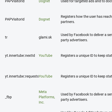
PAPVisitorId
Dognet
Used for targeted ads and to docu
Registers how the user has reach
PAPVisitorId
Dognet
partners.
Used by Facebook to deliver a ser
tr
glami.sk
party advertisers.
yt.innertube::nextId
YouTube
Registers a unique ID to keep sta
yt.innertube::requests
YouTube
Registers a unique ID to keep sta
Meta
Used by Facebook to deliver a ser
_fbp
Platforms,
party advertisers.
Inc.