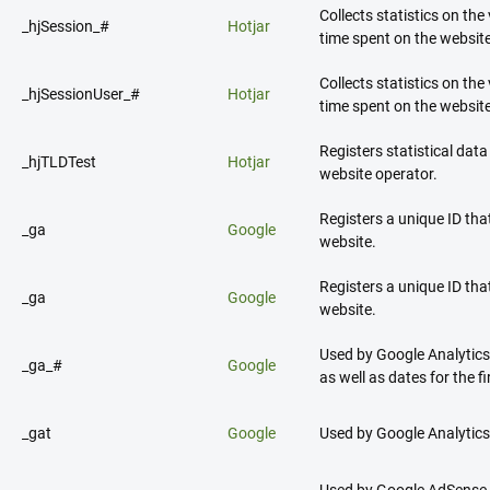
Collects statistics on the 
_hjSession_#
Hotjar
time spent on the websit
Collects statistics on the 
_hjSessionUser_#
Hotjar
time spent on the websit
Registers statistical data
_hjTLDTest
Hotjar
website operator.
Registers a unique ID that
_ga
Google
website.
Registers a unique ID that
_ga
Google
website.
Used by Google Analytics 
_ga_#
Google
as well as dates for the f
_gat
Google
Used by Google Analytics 