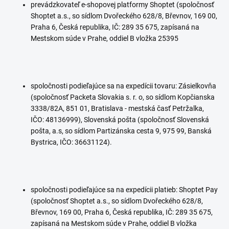
prevádzkovateľ e-shopovej platformy Shoptet (spoločnosť
Shoptet a.s., so sídlom Dvořeckého 628/8, Břevnov, 169 00,
Praha 6, Česká republika, IČ: 289 35 675, zapísaná na
Mestskom súde v Prahe, oddiel B vložka 25395
spoločnosti podieľajúce sa na expedícii tovaru:
Zásielkovňa
(spoločnosť Packeta Slovakia s. r. o, so sídlom Kopčianska
3338/82A, 851 01, Bratislava - mestská časť Petržalka,
IČO: 48136999), Slovenská pošta (spoločnosť Slovenská
pošta, a.s, so sídlom Partizánska cesta 9, 975 99, Banská
Bystrica, IČO: 36631124).
spoločnosti podieľajúce sa na expedícii platieb: Shoptet Pay
(spoločnosť Shoptet a.s., so sídlom Dvořeckého 628/8,
Břevnov, 169 00, Praha 6, Česká republika, IČ: 289 35 675,
zapísaná na Mestskom súde v Prahe, oddiel B vložka