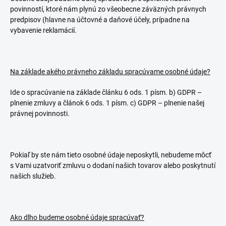
povinností, ktoré nám plynú zo všeobecne záväzných právnych
predpisov (hlavne na účtovné a daňové účely, prípadne na
vybavenie reklamácií.
Na základe akého právneho základu spracúvame osobné údaje?
Ide o spracúvanie na základe článku 6 ods. 1 písm. b) GDPR –
plnenie zmluvy a článok 6 ods. 1 písm. c) GDPR – plnenie našej
právnej povinnosti.
Pokiaľ by ste nám tieto osobné údaje neposkytli, nebudeme môcť
s Vami uzatvoriť zmluvu o dodaní našich tovarov alebo poskytnutí
našich služieb.
Ako dlho budeme osobné údaje spracúvať?