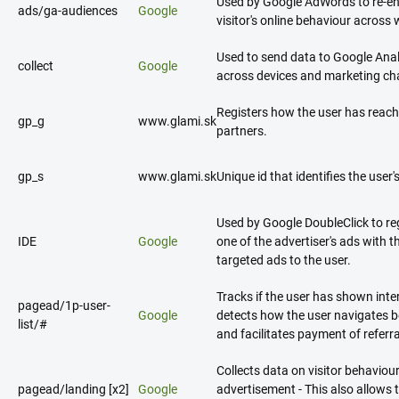
Used by Google AdWords to re-eng
ads/ga-audiences
Google
visitor's online behaviour across 
Used to send data to Google Analyt
collect
Google
across devices and marketing ch
Registers how the user has reach
gp_g
www.glami.sk
partners.
gp_s
www.glami.sk
Unique id that identifies the user'
Used by Google DoubleClick to regi
IDE
Google
one of the advertiser's ads with 
targeted ads to the user.
Tracks if the user has shown inte
pagead/1p-user-
Google
detects how the user navigates b
list/#
and facilitates payment of referr
Collects data on visitor behaviou
pagead/landing [x2]
Google
advertisement - This also allows 