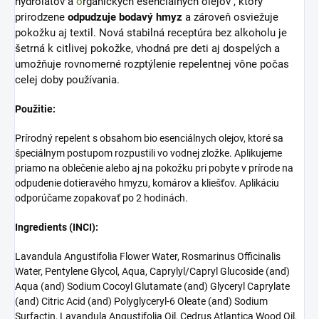
hydrolátov a
o
rganických esenciálnych olejov
, ktorý
prirodzene
odpudzuje bodavý hmyz
a zároveň osviežuje
pokožku aj textil. Nová stabilná receptúra bez alkoholu je
šetrná k citlivej pokožke, vhodná pre deti aj dospelých a
umožňuje rovnomerné rozptýlenie repelentnej vône počas
celej doby používania.
Použitie:
Prírodný repelent s obsahom bio esenciálnych olejov, ktoré sa
špeciálnym postupom rozpustili vo vodnej zložke. Aplikujeme
priamo na oblečenie alebo aj na pokožku pri pobyte v prírode na
odpudenie dotieravého hmyzu, komárov a kliešťov. Aplikáciu
odporúčame zopakovať po 2 hodinách.
Ingredients (INCI):
Lavandula Angustifolia Flower Water, Rosmarinus Officinalis
Water, Pentylene Glycol, Aqua, Caprylyl/Capryl Glucoside (and)
Aqua (and) Sodium Cocoyl Glutamate (and) Glyceryl Caprylate
(and) Citric Acid (and) Polyglyceryl-6 Oleate (and) Sodium
Surfactin, Lavandula Angustifolia Oil, Cedrus Atlantica Wood Oil,