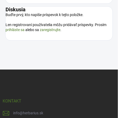
Diskusia
Buďte prvý, kto napíše príspevok k tejto položke.
Len registrovaní používatelia môžu pridávať príspevky. Prosím
prihláste sa
alebo sa
zaregistrujte
.
Z
á
p
ä
t
i
KONTAKT
e
info
@
herbarius.sk