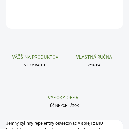
DETAILNÉ INFORMÁCIE
OPÝTAŤ SA
VÄČŠINA PRODUKTOV
VLASTNÁ RUČNÁ
V BIOKVALITE
VÝROBA
VYSOKÝ OBSAH
ÚČINNÝCH LÁTOK
Jemný bylinný repelentný osviežovač v spreji z BIO