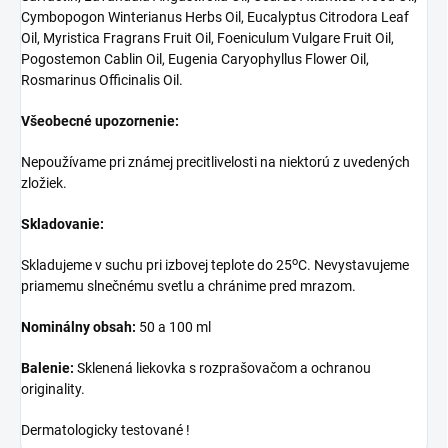
Cymbopogon Winterianus Herbs Oil, Eucalyptus Citrodora Leaf
Oil, Myristica Fragrans Fruit Oil, Foeniculum Vulgare Fruit Oil,
Pogostemon Cablin Oil, Eugenia Caryophyllus Flower Oil,
Rosmarinus Officinalis Oil.
Všeobecné upozornenie:
Nepoužívame pri známej precitlivelosti na niektorú z uvedených
zložiek.
Skladovanie:
o
Skladujeme v suchu pri izbovej teplote do 25
C. Nevystavujeme
priamemu slnečnému svetlu a chránime pred mrazom.
Nominálny obsah:
50 a 100 ml
Balenie:
Sklenená liekovka s rozprašovačom a ochranou
originality.
Dermatologicky testované !