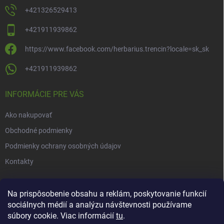
+421326529413
+421911939862
https://www.facebook.com/herbarius.trencin?locale=sk_sk
+421911939862
INFORMÁCIE PRE VÁS
Ako nakupovať
Obchodné podmienky
Podmienky ochrany osobných údajov
Kontakty
NOVINKY
Na prispôsobenie obsahu a reklám, poskytovanie funkcií
sociálnych médií a analýzu návštevnosti používame
Novinky v našom e-shope
súbory cookie. Viac informácií
tu
.