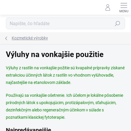
Prejsť
na
obsah
Hľadať
Kozmetické výrobky
Výluhy na vonkajšie použitie
Výluhy z rastlín na vonkajšie požitie sú kvapalné prípravky získané
extrakciou účinných látok z rastlín vo vhodnom vylúhovadle,
najčastejšie na etanolovom základe.
Používajú sa vonkajšie ošetrenie. Ich účelom je lokálne pôsobenie
prírodných látok s upokojujúcim, protizápalovým, sťahujúcim,
dezinfekčným alebo regeneračným účinkom v súlade s
poznatkami klasickej fytoterapie.
Najpredávanejšie