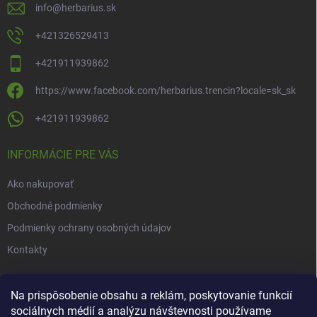
info
@
herbarius.sk
+421326529413
+421911939862
https://www.facebook.com/herbarius.trencin?locale=sk_sk
+421911939862
INFORMÁCIE PRE VÁS
Ako nakupovať
Obchodné podmienky
Podmienky ochrany osobných údajov
Kontakty
NOVINKY
Na prispôsobenie obsahu a reklám, poskytovanie funkcií
sociálnych médií a analýzu návštevnosti používame