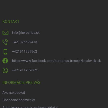
á
p
ä
t
i
KONTAKT
e
info
@
herbarius.sk
+421326529413
+421911939862
https://www.facebook.com/herbarius.trencin?locale=sk_sk
+421911939862
INFORMÁCIE PRE VÁS
Ako nakupovať
Obchodné podmienky
Podmienky ochrany osobných údajov