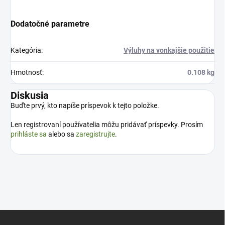
Dodatočné parametre
Kategória
:
Výluhy na vonkajšie použitie
Hmotnosť
:
0.108 kg
Diskusia
Buďte prvý, kto napíše príspevok k tejto položke.
Len registrovaní používatelia môžu pridávať príspevky. Prosím
prihláste sa
alebo sa
zaregistrujte
.
Z