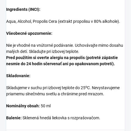
Ingredients (INCI):
Aqua, Alcohol, Propolis Cera (extrakt propolisu v 80% alkohole).
Všeobecné upozornenie:
Nie je vhodné na vnútorné podávanie. Uchovávajte mimo dosahu
malých detí. Skladujte pri izbovej teplote.
Pred použitím si overte alergiu na propolis (potreté zápästie
nesmie do 24 hodín sčervenať ani po opakovanom potretí).
Skladovanie:
o
Skladujeme v suchu pri izbovej teplote do 25
C. Nevystavujeme
priamemu slnečnému svetlu a chránime pred mrazom.
Nominálny obsah:
50 ml
Balenie:
Sklenená hnedá liekovka s rozprašovačom.