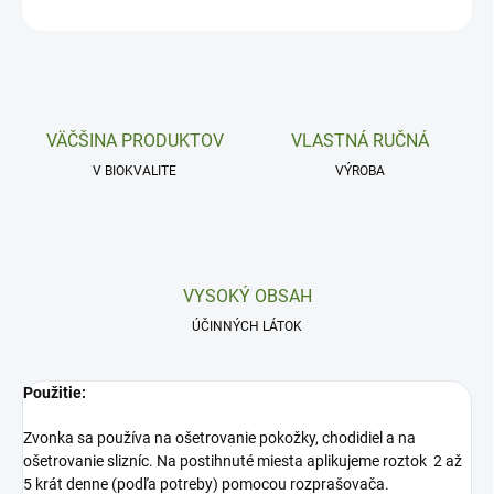
OPÝTAŤ SA
VÄČŠINA PRODUKTOV
VLASTNÁ RUČNÁ
V BIOKVALITE
VÝROBA
VYSOKÝ OBSAH
ÚČINNÝCH LÁTOK
Použitie:
Zvonka sa používa na ošetrovanie pokožky, chodidiel a na
ošetrovanie slizníc. Na postihnuté miesta aplikujeme roztok 2 až
5 krát denne (podľa potreby) pomocou rozprašovača.