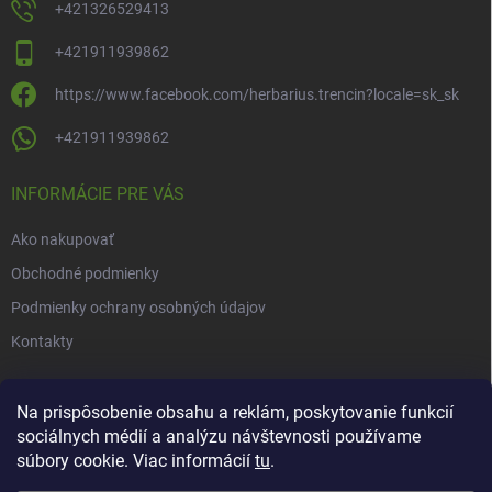
+421326529413
+421911939862
https://www.facebook.com/herbarius.trencin?locale=sk_sk
+421911939862
INFORMÁCIE PRE VÁS
Ako nakupovať
Obchodné podmienky
Podmienky ochrany osobných údajov
Kontakty
NOVINKY
Na prispôsobenie obsahu a reklám, poskytovanie funkcií
sociálnych médií a analýzu návštevnosti používame
Novinky v našom e-shope
súbory cookie. Viac informácií
tu
.