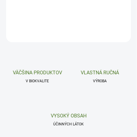
Spánok a relaxácia.
DETAILNÉ INFORMÁCIE
OPÝTAŤ SA
VÄČŠINA PRODUKTOV
VLASTNÁ RUČNÁ
V BIOKVALITE
VÝROBA
VYSOKÝ OBSAH
ÚČINNÝCH LÁTOK