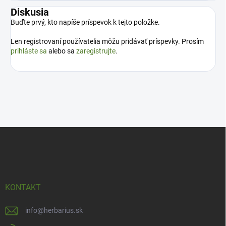
Diskusia
Buďte prvý, kto napíše príspevok k tejto položke.
Len registrovaní používatelia môžu pridávať príspevky. Prosím
prihláste sa
alebo sa
zaregistrujte
.
Z
á
p
ä
t
i
KONTAKT
e
info
@
herbarius.sk