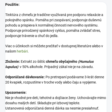
Použitie:
Tinktúra z chmeľu je tradične využívaná pre podporu relaxácie a
pokojného spánku. Pomáha pri zaspávaní, podporuje duševnú
pohodu a prispieva k normálnej činnosti nervového systému.
Podporuje prirodzený spánkový cyklus, pomáha zvládať stres,
podporuje trávenie a chuť do jedla.
Viac o účinkoch si môžete prečítať v dostupnej literatúre alebo v
našom
herbári
.
Zloženie:
Extrakt zo šištíc
chmeľu obyčajného
(Humulus
lupulus)
v 50% alkohole. Prípadný zákal nie je na závadu.
Odporúčané dávkovanie:
Po pretrepaní podávame 3-krát denne
20 kvapiek, rozpustíme v troche vody alebo čaju a vypijeme.
Upozornenie:
Nie je vhodné pre deti, tehotné a dojčiace ženy. Uchovávajte mimo
dosahu malých detí. Skladujte pri izbovej teplote.
Ustanovená odporúčaná denná dávka sa nesmie presiahnuť.