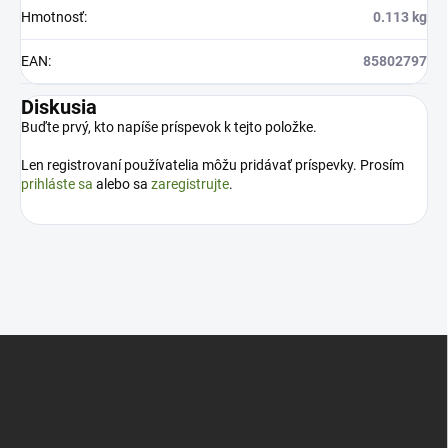
Hmotnosť
:
0.113 kg
EAN
:
85802797
Diskusia
Buďte prvý, kto napíše príspevok k tejto položke.
Len registrovaní používatelia môžu pridávať príspevky. Prosím
prihláste sa
alebo sa
zaregistrujte
.
Z
á
p
ä
t