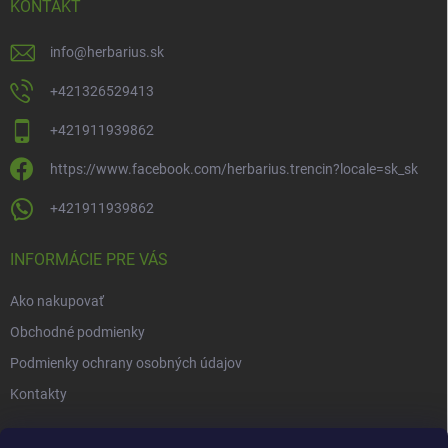
i
KONTAKT
e
info
@
herbarius.sk
+421326529413
+421911939862
https://www.facebook.com/herbarius.trencin?locale=sk_sk
+421911939862
INFORMÁCIE PRE VÁS
Ako nakupovať
Obchodné podmienky
Podmienky ochrany osobných údajov
Kontakty