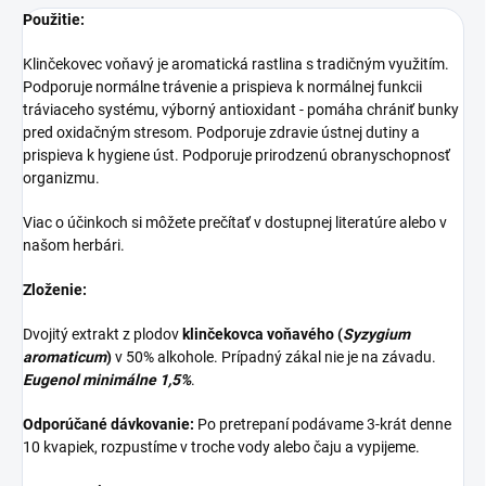
Použitie:
Klinčekovec voňavý je aromatická rastlina s tradičným využitím.
Podporuje normálne trávenie a prispieva k normálnej funkcii
tráviaceho systému, výborný antioxidant - pomáha chrániť bunky
pred oxidačným stresom. Podporuje zdravie ústnej dutiny a
prispieva k hygiene úst. Podporuje prirodzenú obranyschopnosť
organizmu.
Viac o účinkoch si môžete prečítať v dostupnej literatúre alebo v
našom herbári.
Zloženie:
Dvojitý extrakt z plodov
klinčekovca voňavého (
Syzygium
aromaticum
)
v 50% alkohole. Prípadný zákal nie je na závadu.
Eugenol minimálne 1,5%
.
Odporúčané dávkovanie:
Po pretrepaní podávame 3-krát denne
10 kvapiek, rozpustíme v troche vody alebo čaju a vypijeme.