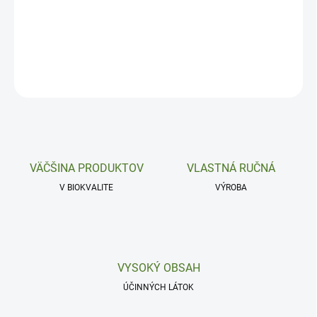
Ústna dutina.
DETAILNÉ INFORMÁCIE
OPÝTAŤ SA
VÄČŠINA PRODUKTOV
VLASTNÁ RUČNÁ
V BIOKVALITE
VÝROBA
VYSOKÝ OBSAH
ÚČINNÝCH LÁTOK