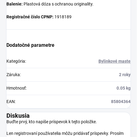
Balenie:
Plastová dóza s ochranou originality.
Registračné číslo CPNP:
1918189
Dodatočné parametre
Kategória
:
Bylinkové maste
Záruka
:
2 roky
Hmotnosť
:
0.05 kg
EAN
:
85804364
Diskusia
Buďte prvý, kto napíše príspevok k tejto položke.
Len registrovaní používatelia môžu pridávať príspevky. Prosím