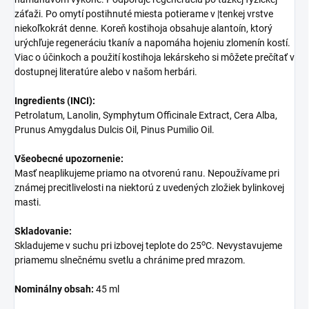
záťaži. Po omytí postihnuté miesta potierame v |tenkej vrstve
niekoľkokrát denne. Koreň kostihoja obsahuje alantoín, ktorý
urýchľuje regeneráciu tkanív a napomáha hojeniu zlomenín kostí.
Viac o účinkoch a použití kostihoja lekárskeho si môžete prečítať v
dostupnej literatúre alebo v našom herbári.
Ingredients (INCI):
Petrolatum, Lanolin, Symphytum Officinale Extract, Cera Alba,
Prunus Amygdalus Dulcis Oil, Pinus Pumilio Oil.
Všeobecné upozornenie:
Masť neaplikujeme priamo na otvorenú ranu. Nepoužívame pri
známej precitlivelosti na niektorú z uvedených zložiek bylinkovej
masti.
Skladovanie:
o
Skladujeme v suchu pri izbovej teplote do 25
C. Nevystavujeme
priamemu slnečnému svetlu a chránime pred mrazom.
Nominálny obsah:
45 ml