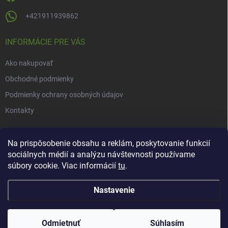
+421911939862
INFORMÁCIE PRE VÁS
Ako nakupovať
Obchodné podmienky
Podmienky ochrany osobných údajov
Kontakty
NOVINKY
Na prispôsobenie obsahu a reklám, poskytovanie funkcií
sociálnych médií a analýzu návštevnosti používame
Novinky v našom e-shope
súbory cookie. Viac informácií
tu
.
Nastavenie
Copyright 2026
Herbarius
. Všetky práva vyhradené.
Upraviť nastavenie
cookies
Odmietnuť
Súhlasím