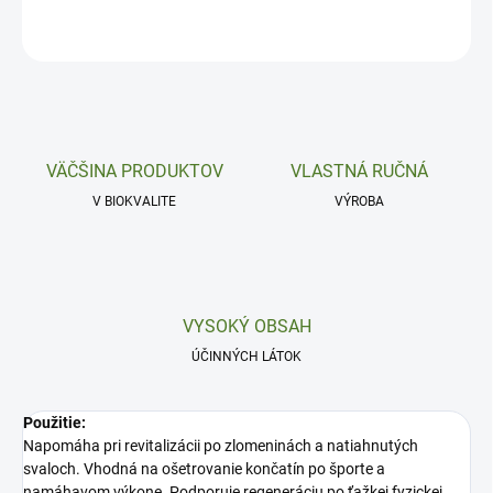
OPÝTAŤ SA
VÄČŠINA PRODUKTOV
VLASTNÁ RUČNÁ
V BIOKVALITE
VÝROBA
VYSOKÝ OBSAH
ÚČINNÝCH LÁTOK
Použitie:
Napomáha pri revitalizácii po zlomeninách a natiahnutých
svaloch. Vhodná na ošetrovanie končatín po športe a
namáhavom výkone. Podporuje regeneráciu po ťažkej fyzickej