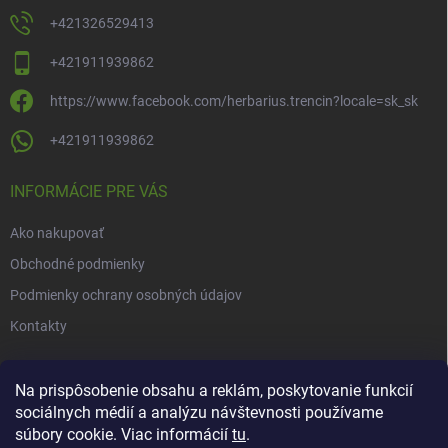
+421326529413
+421911939862
https://www.facebook.com/herbarius.trencin?locale=sk_sk
+421911939862
INFORMÁCIE PRE VÁS
Ako nakupovať
Obchodné podmienky
Podmienky ochrany osobných údajov
Kontakty
NOVINKY
Na prispôsobenie obsahu a reklám, poskytovanie funkcií
sociálnych médií a analýzu návštevnosti používame
Novinky v našom e-shope
súbory cookie. Viac informácií
tu
.