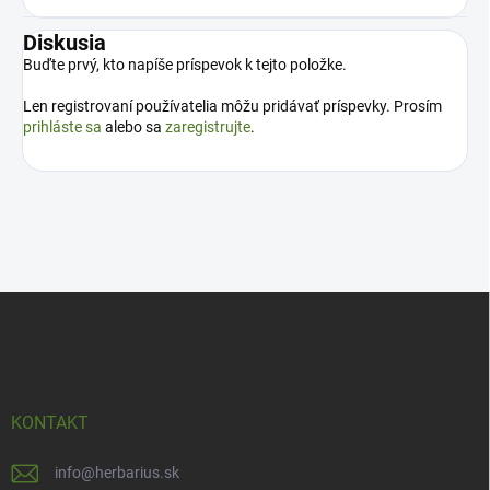
Diskusia
Buďte prvý, kto napíše príspevok k tejto položke.
Len registrovaní používatelia môžu pridávať príspevky. Prosím
prihláste sa
alebo sa
zaregistrujte
.
Z
á
p
ä
t
i
KONTAKT
e
info
@
herbarius.sk