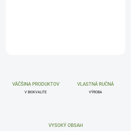
−
+
Pridať do košíka
Podráždená a suchá pokožka.
DETAILNÉ INFORMÁCIE
OPÝTAŤ SA
VÄČŠINA PRODUKTOV
VLASTNÁ RUČNÁ
V BIOKVALITE
VÝROBA
VYSOKÝ OBSAH