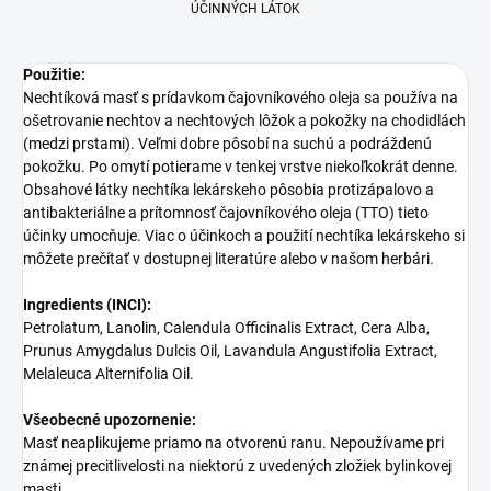
ÚČINNÝCH LÁTOK
Použitie:
Nechtíková masť s prídavkom čajovníkového oleja sa používa na
ošetrovanie nechtov a nechtových lôžok a pokožky na chodidlách
(medzi prstami). Veľmi dobre pôsobí na suchú a podráždenú
pokožku. Po omytí potierame v tenkej vrstve niekoľkokrát denne.
Obsahové látky nechtíka lekárskeho pôsobia protizápalovo a
antibakteriálne a prítomnosť čajovníkového oleja (TTO) tieto
účinky umocňuje. Viac o účinkoch a použití nechtíka lekárskeho si
môžete prečítať v dostupnej literatúre alebo v našom herbári.
Ingredients (INCI):
Petrolatum, Lanolin, Calendula Officinalis Extract, Cera Alba,
Prunus Amygdalus Dulcis Oil, Lavandula Angustifolia Extract,
Melaleuca Alternifolia Oil.
Všeobecné upozornenie:
Masť neaplikujeme priamo na otvorenú ranu. Nepoužívame pri
známej precitlivelosti na niektorú z uvedených zložiek bylinkovej
masti.