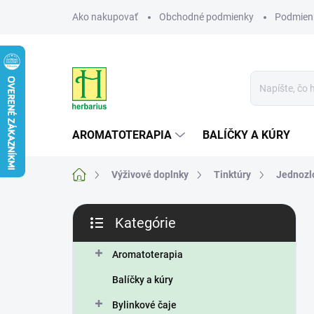
Prejsť
Ako nakupovať
Obchodné podmienky
Podmien
na
obsah
AROMATOTERAPIA
BALÍČKY A KÚRY
Domov
Výživové doplnky
Tinktúry
Jednozl
B
Kategórie
o
Preskočiť
č
kategórie
n
Aromatoterapia
ý
Balíčky a kúry
p
a
Bylinkové čaje