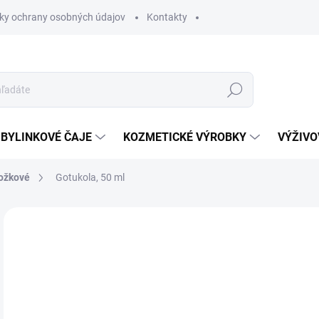
ky ochrany osobných údajov
Kontakty
Hľadať
BYLINKOVÉ ČAJE
KOZMETICKÉ VÝROBKY
VÝŽIVO
ožkové
Gotukola, 50 ml
Neohodnotené
Podrobnosti hodnotenia
4,
Jedn
SK
cena