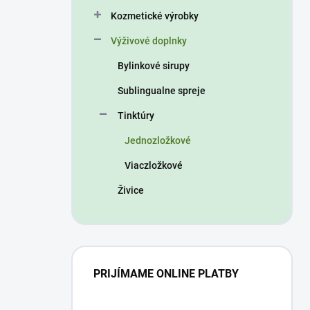
n
Kozmetické výrobky
e
l
Výživové doplnky
Bylinkové sirupy
Sublingualne spreje
Tinktúry
Jednozložkové
Viaczložkové
Živice
PRIJÍMAME ONLINE PLATBY