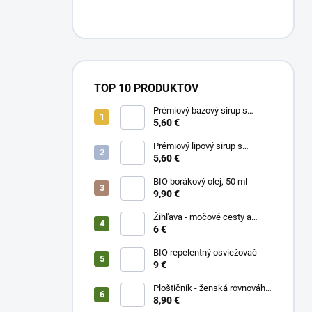
TOP 10 PRODUKTOV
Prémiový bazový sirup s
limetkou a vitam. C
5,60 €
Prémiový lipový sirup s
citrónom a vitamínom C
5,60 €
BIO borákový olej, 50 ml
9,90 €
Žihľava - močové cesty a
prostata, 50 ml
6 €
BIO repelentný osviežovač
9 €
Ploštičník - ženská rovnováha,
50 ml
8,90 €