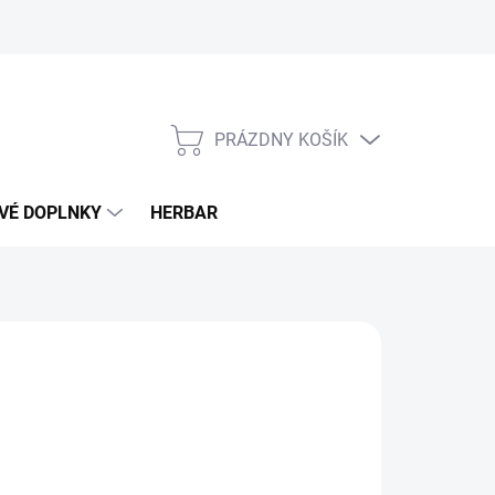
PRÁZDNY KOŠÍK
NÁKUPNÝ
KOŠÍK
VÉ DOPLNKY
HERBAR
90 €
otková
LADOM
(>5 KS)
: