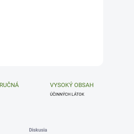
−
+
Pridať do košíka
ť, nervy a správna funkcia ženských orgánov.
ILNÉ INFORMÁCIE
OPÝTAŤ SA
 RUČNÁ
VYSOKÝ OBSAH
ÚČINNÝCH LÁTOK
Diskusia