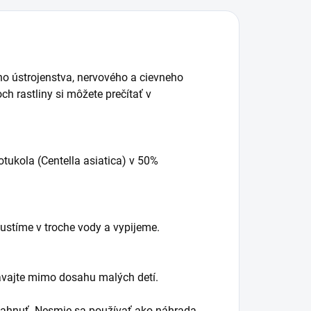
o ústrojenstva, nervového a cievneho
ch rastliny si môžete prečítať v
otukola (Centella asiatica) v 50%
ustíme v troche vody a vypijeme.
vávajte mimo dosahu malých detí.
ahnuť. Nesmie sa používať ako náhrada