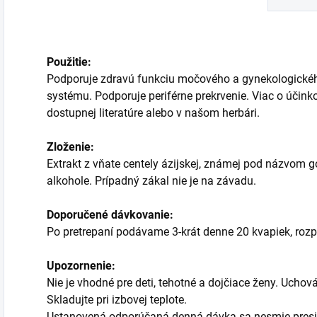
Použitie:
Podporuje zdravú funkciu močového a gynekologickéh
systému. Podporuje periférne prekrvenie. Viac o účinko
dostupnej literatúre alebo v našom herbári.
Zloženie:
Extrakt z vňate centely ázijskej, známej pod názvom g
alkohole. Prípadný zákal nie je na závadu.
Doporučené dávkovanie:
Po pretrepaní podávame 3-krát denne 20 kvapiek, rozp
Upozornenie:
Nie je vhodné pre deti, tehotné a dojčiace ženy. Ucho
Skladujte pri izbovej teplote.
Ustanovená odporúčaná denná dávka sa nesmie presi