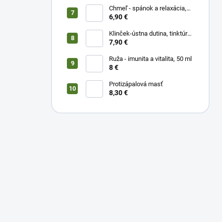
Chmeľ - spánok a relaxácia,
50 ml
6,90 €
Klinček-ústna dutina, tinktúra
50 ml
7,90 €
Ruža - imunita a vitalita, 50 ml
8 €
Protizápalová masť
8,30 €