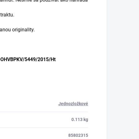
traktu.
nou originality.
lo OHVBPKV/5449/2015/Ht
Jednozložkové
0.113 kg
85802315