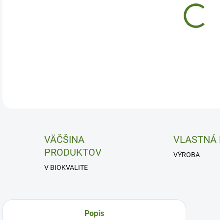
Pamä
DETA
VÄČŠINA
VLASTNÁ
PRODUKTOV
VÝROBA
V BIOKVALITE
Popis