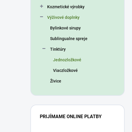
n
Kozmetické výrobky
e
l
Výživové doplnky
Bylinkové sirupy
Sublingualne spreje
Tinktúry
Jednozložkové
Viaczložkové
Živice
PRIJÍMAME ONLINE PLATBY