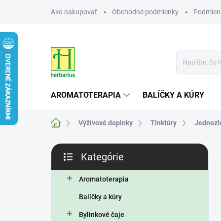
Prejsť
Ako nakupovať
Obchodné podmienky
Podmien
na
obsah
AROMATOTERAPIA
BALÍČKY A KÚRY
Domov
Výživové doplnky
Tinktúry
Jednozl
B
Kategórie
o
Preskočiť
č
kategórie
n
Aromatoterapia
ý
Balíčky a kúry
p
a
Bylinkové čaje