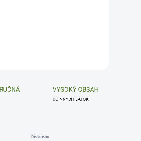
−
+
Pridať do košíka
vé vaječníka, menopauzálny konfort.
ILNÉ INFORMÁCIE
OPÝTAŤ SA
 RUČNÁ
VYSOKÝ OBSAH
ÚČINNÝCH LÁTOK
Diskusia