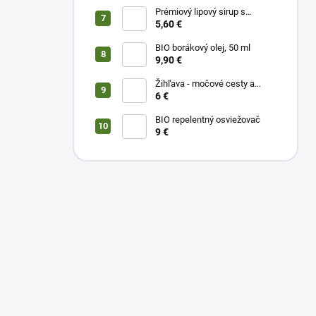
Prémiový lipový sirup s
citrónom a vitamínom C
5,60 €
BIO borákový olej, 50 ml
9,90 €
Žihľava - močové cesty a
prostata, 50 ml
6 €
BIO repelentný osviežovač
9 €