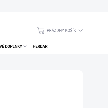
PRÁZDNY KOŠÍK
NÁKUPNÝ
KOŠÍK
VÉ DOPLNKY
HERBAR
30 €
otková
LADOM
(>5 KS)
: