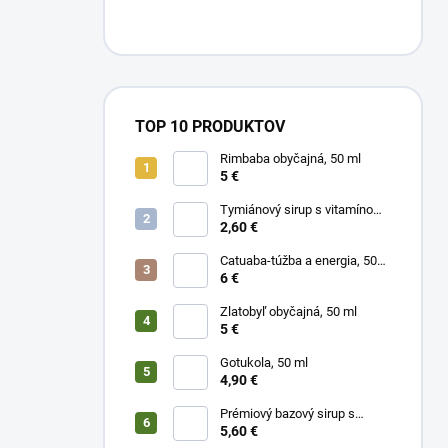
TOP 10 PRODUKTOV
Rimbaba obyčajná, 50 ml
5 €
Tymiánový sirup s vitamínom
C
2,60 €
Catuaba-túžba a energia, 50
ml
6 €
Zlatobyľ obyčajná, 50 ml
5 €
Gotukola, 50 ml
4,90 €
Prémiový bazový sirup s
limetkou a vitam. C
5,60 €