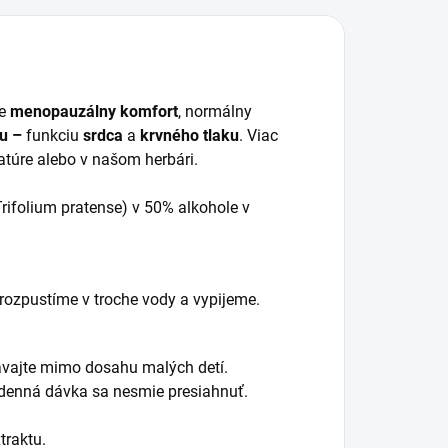
je
menopauzálny komfort
, normálny
mu –
funkciu
srdca
a
krvného tlaku
. Viac
ratúre alebo v našom herbári.
Trifolium pratense) v 50% alkohole v
 rozpustíme v troche vody a vypijeme.
vávajte mimo dosahu malých detí.
 denná dávka sa nesmie presiahnuť.
traktu.