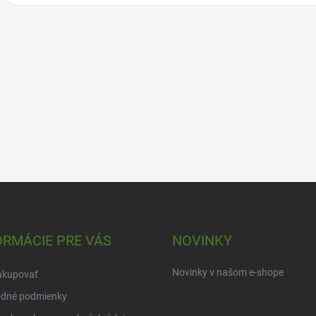
ORMÁCIE PRE VÁS
NOVINKY
Novinky v našom e-shope
akupovať
dné podmienky