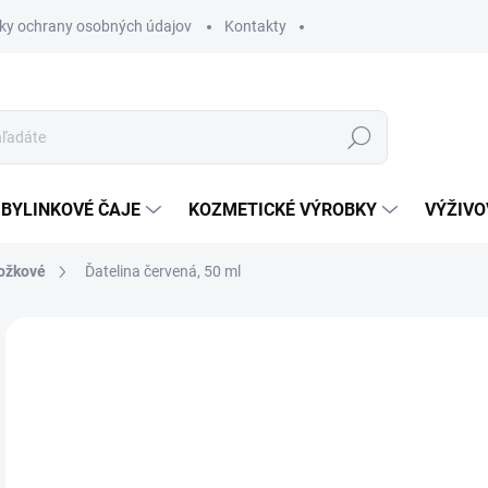
ky ochrany osobných údajov
Kontakty
Hľadať
BYLINKOVÉ ČAJE
KOZMETICKÉ VÝROBKY
VÝŽIVO
ožkové
Ďatelina červená, 50 ml
Neohodnotené
Podrobnosti hodnotenia
5,
Jedn
SK
cena