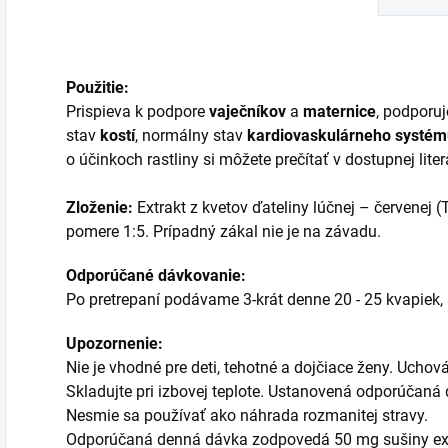
Použitie:
Prispieva k podpore
vaječníkov
a
maternice
, podporu
stav
kostí
, normálny stav
kardiovaskulárneho systé
o účinkoch rastliny si môžete prečítať v dostupnej lite
Zloženie:
Extrakt z kvetov ďateliny lúčnej – červenej (
pomere 1:5. Prípadný zákal nie je na závadu.
Odporúčané dávkovanie:
Po pretrepaní podávame 3-krát denne 20 - 25 kvapiek,
Upozornenie:
Nie je vhodné pre deti, tehotné a dojčiace ženy. Ucho
Skladujte pri izbovej teplote. Ustanovená odporúčaná
Nesmie sa používať ako náhrada rozmanitej stravy.
Odporúčaná denná dávka zodpovedá 50 mg sušiny ex