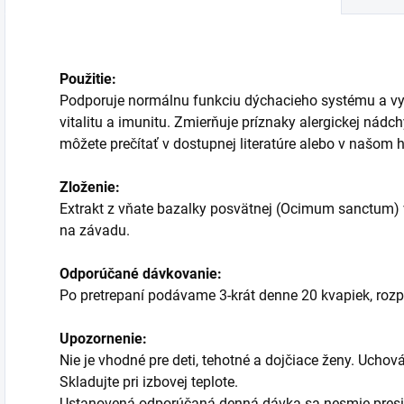
Použitie:
Podporuje normálnu funkciu dýchacieho systému a vyk
vitalitu a imunitu. Zmierňuje príznaky alergickej nádch
môžete prečítať v dostupnej literatúre alebo v našom h
Zloženie:
Extrakt z vňate bazalky posvätnej (Ocimum sanctum) v
na závadu.
Odporúčané dávkovanie:
Po pretrepaní podávame 3-krát denne 20 kvapiek, rozp
Upozornenie:
Nie je vhodné pre deti, tehotné a dojčiace ženy. Ucho
Skladujte pri izbovej teplote.
Ustanovená odporúčaná denná dávka sa nesmie presi