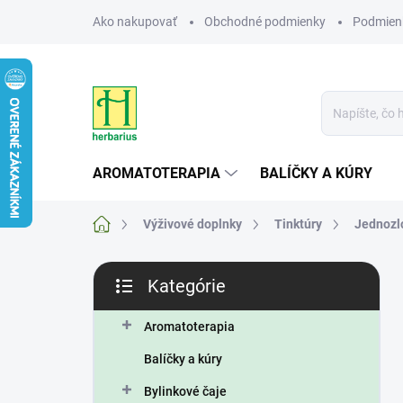
Prejsť
Ako nakupovať
Obchodné podmienky
Podmien
na
obsah
AROMATOTERAPIA
BALÍČKY A KÚRY
Domov
Výživové doplnky
Tinktúry
Jednozl
B
Kategórie
o
Preskočiť
č
kategórie
n
Aromatoterapia
ý
Balíčky a kúry
p
a
Bylinkové čaje