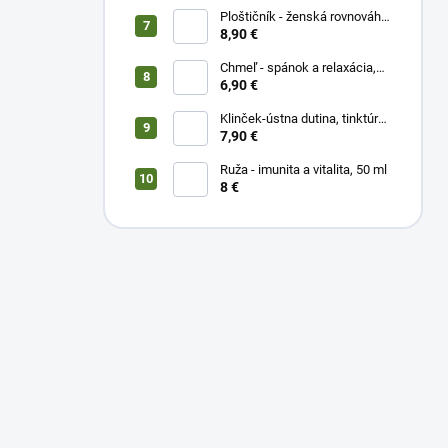
Ploštičník - ženská rovnováha,
50 ml
8,90 €
Chmeľ - spánok a relaxácia,
50 ml
6,90 €
Klinček-ústna dutina, tinktúra
50 ml
7,90 €
Ruža - imunita a vitalita, 50 ml
8 €