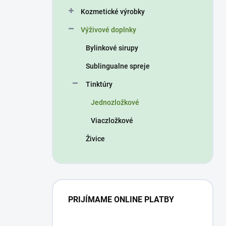
n
Kozmetické výrobky
e
l
Výživové doplnky
Bylinkové sirupy
Sublingualne spreje
Tinktúry
Jednozložkové
Viaczložkové
Živice
PRIJÍMAME ONLINE PLATBY