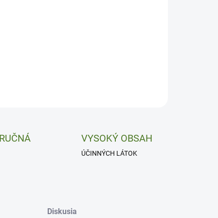
−
+
Pridať do košíka
e, vitalita a imunita.
ILNÉ INFORMÁCIE
OPÝTAŤ SA
 RUČNÁ
VYSOKÝ OBSAH
ÚČINNÝCH LÁTOK
Diskusia