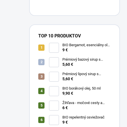
TOP 10 PRODUKTOV
BIO Bergamot, esenciálny olej
10 ml
9 €
Prémiový bazový sirup s
limetkou a vitam. C
5,60 €
Prémiový lipový sirup s
citrónom a vitamínom C
5,60 €
BIO borákový olej, 50 ml
9,90 €
Žihľava - močové cesty a
prostata, 50 ml
6 €
BIO repelentný osviežovač
9 €