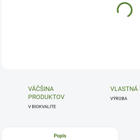
Srdc
DETA
VÄČŠINA
VLASTNÁ
PRODUKTOV
VÝROBA
V BIOKVALITE
Popis