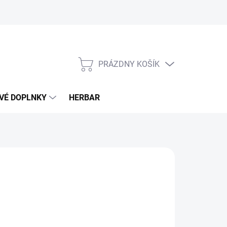
PRÁZDNY KOŠÍK
NÁKUPNÝ
KOŠÍK
VÉ DOPLNKY
HERBAR
€
otková
LADOM
(>5 KS)
: