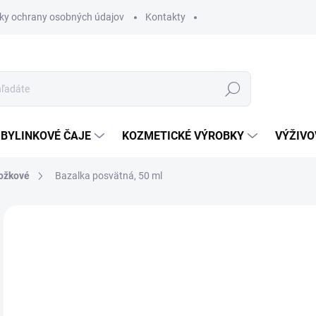
ky ochrany osobných údajov
Kontakty
Hľadať
BYLINKOVÉ ČAJE
KOZMETICKÉ VÝROBKY
VÝŽIVO
ožkové
Bazalka posvätná, 50 ml
Neohodnotené
Podrobnosti hodnotenia
5 
Jedn
SK
cena