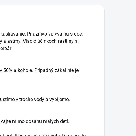
ašliavanie. Priaznivo vplýva na srdce,
y a astmy. Viac o účinkoch rastliny si
erbári.
 50% alkohole. Prípadný zákal nie je
ustíme v troche vody a vypijeme.
vávajte mimo dosahu malých detí.
ahnuť. Nesmie sa používať ako náhrada