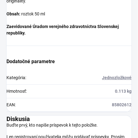
originality.
Obsah:
roztok 50 ml
Zaevidované Úradom verejného zdravotníctva Slovenskej
republiky.
Dodatočné parametre
Kategória
:
Jednozložkové
Hmotnosť
:
0.113 kg
EAN
:
85802612
Diskusia
Buďte prvý, kto napíše príspevok k tejto položke.
Len registrovaní používatelia môžu pridávať príspevky. Prosím