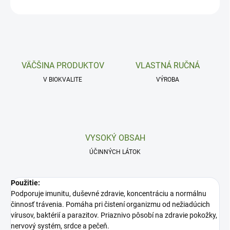
OPÝTAŤ SA
VÄČŠINA PRODUKTOV
VLASTNÁ RUČNÁ
V BIOKVALITE
VÝROBA
VYSOKÝ OBSAH
ÚČINNÝCH LÁTOK
Použitie:
Podporuje imunitu, duševné zdravie, koncentráciu a normálnu
činnosť trávenia. Pomáha pri čistení organizmu od nežiadúcich
vírusov, baktérií a parazitov. Priaznivo pôsobí na zdravie pokožky,
nervový systém, srdce a pečeň.