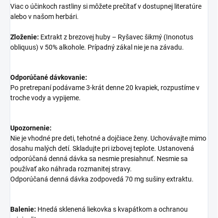
Viac o účinkoch rastliny si môžete prečítať v dostupnej literatúre
alebo v našom herbári.
Zloženie:
Extrakt z brezovej huby – Ryšavec šikmý (Inonotus
obliquus) v 50% alkohole. Prípadný zákal nie je na závadu.
Odporúčané dávkovanie:
Po pretrepaní podávame 3-krát denne 20 kvapiek, rozpustíme v
troche vody a vypijeme.
Upozornenie:
Nie je vhodné pre deti, tehotné a dojčiace ženy. Uchovávajte mimo
dosahu malých detí. Skladujte pri izbovej teplote. Ustanovená
odporúčaná denná dávka sa nesmie presiahnuť. Nesmie sa
používať ako náhrada rozmanitej stravy.
Odporúčaná denná dávka zodpovedá 70 mg sušiny extraktu.
Balenie:
Hnedá sklenená liekovka s kvapátkom a ochranou