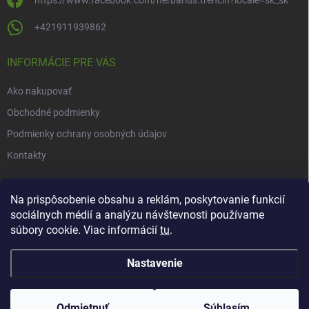
https://www.facebook.com/herbarius.trencin?locale=sk_sk
+421911939862
INFORMÁCIE PRE VÁS
Ako nakupovať
Obchodné podmienky
Podmienky ochrany osobných údajov
Kontakty
NOVINKY
Na prispôsobenie obsahu a reklám, poskytovanie funkcií
sociálnych médií a analýzu návštevnosti používame
Novinky v našom e-shope
súbory cookie. Viac informácií
tu
.
Nastavenie
Copyright 2026
Herbarius
. Všetky práva vyhradené.
Upraviť nastavenie
cookies
Odmietnuť
Súhlasím