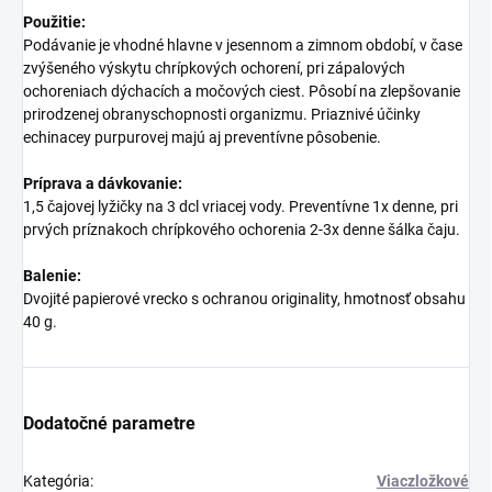
Použitie:
Podávanie je vhodné hlavne v jesennom a zimnom období, v čase
zvýšeného výskytu chrípkových ochorení, pri zápalových
ochoreniach dýchacích a močových ciest. Pôsobí na zlepšovanie
prirodzenej obranyschopnosti organizmu. Priaznivé účinky
echinacey purpurovej majú aj preventívne pôsobenie.
Príprava a dávkovanie:
1,5 čajovej lyžičky na 3 dcl vriacej vody. Preventívne 1x denne, pri
prvých príznakoch chrípkového ochorenia 2-3x denne šálka čaju.
Balenie:
Dvojité papierové vrecko s ochranou originality, hmotnosť obsahu
40 g.
Dodatočné parametre
Kategória
:
Viaczložkové