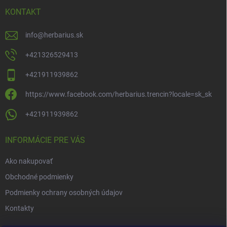
t
i
KONTAKT
e
info
@
herbarius.sk
+421326529413
+421911939862
https://www.facebook.com/herbarius.trencin?locale=sk_sk
+421911939862
INFORMÁCIE PRE VÁS
Ako nakupovať
Obchodné podmienky
Podmienky ochrany osobných údajov
Kontakty