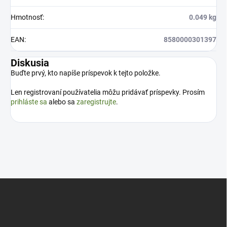
Hmotnosť
:
0.049 kg
EAN
:
8580000301397
Diskusia
Buďte prvý, kto napíše príspevok k tejto položke.
Len registrovaní používatelia môžu pridávať príspevky. Prosím
prihláste sa
alebo sa
zaregistrujte
.
Z
á
p
ä