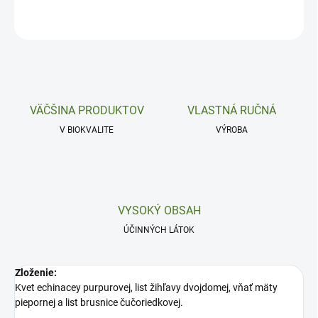
OPÝTAŤ SA
VÄČŠINA PRODUKTOV
VLASTNÁ RUČNÁ
V BIOKVALITE
VÝROBA
VYSOKÝ OBSAH
ÚČINNÝCH LÁTOK
Zloženie:
Kvet echinacey purpurovej, list žihľavy dvojdomej, vňať mäty
piepornej a list brusnice čučoriedkovej.