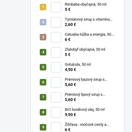
Rimbaba obyčajná, 50 ml
5 €
Tymiánový sirup s vitamínom
C
2,60 €
Catuaba-túžba a energia, 50
ml
6 €
Zlatobyľ obyčajná, 50 ml
5 €
Gotukola, 50 ml
4,90 €
Prémiový bazový sirup s
limetkou a vitam. C
5,60 €
Prémiový lipový sirup s
citrónom a vitamínom C
5,60 €
BIO borákový olej, 50 ml
9,90 €
Žihľava - močové cesty a
prostata, 50 ml
6 €