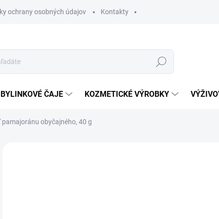
ky ochrany osobných údajov
Kontakty
Hľadať
BYLINKOVÉ ČAJE
KOZMETICKÉ VÝROBKY
VÝŽIVO
 pamajoránu obyčajného, 40 g
Neohodnotené
Podrobnosti hodnotenia
1,
Jedn
SK
cena