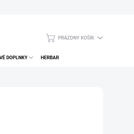
PRÁZDNY KOŠÍK
NÁKUPNÝ
KOŠÍK
VÉ DOPLNKY
HERBAR
70 €
otková
LADOM
(3 KS)
: