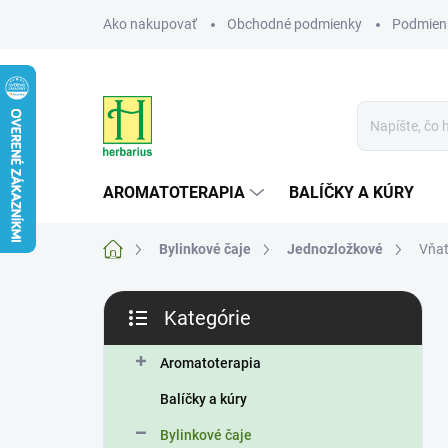
Prejsť
Ako nakupovať
Obchodné podmienky
Podmien
na
obsah
AROMATOTERAPIA
BALÍČKY A KÚRY
Domov
Bylinkové čaje
Jednozložkové
Vňať
B
Kategórie
o
Preskočiť
č
kategórie
n
Aromatoterapia
ý
Balíčky a kúry
p
a
Bylinkové čaje