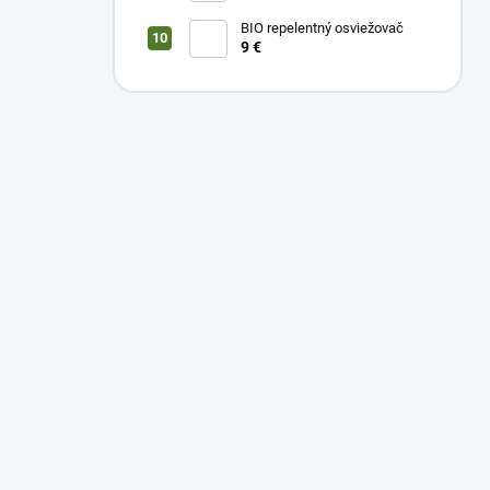
BIO repelentný osviežovač
9 €