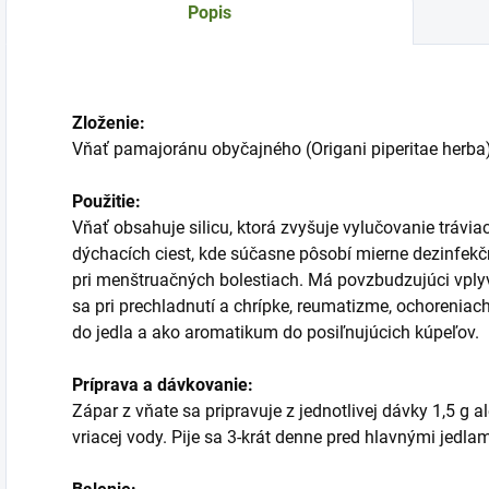
Popis
Zloženie:
Vňať pamajoránu obyčajného (Origani piperitae herba)
Použitie:
Vňať obsahuje silicu, ktorá zvyšuje vylučovanie tráviac
dýchacích ciest, kde súčasne pôsobí mierne dezinfekč
pri menštruačných bolestiach. Má povzbudzujúci vply
sa pri prechladnutí a chrípke, reumatizme, ochoreniac
do jedla a ako aromatikum do posiľnujúcich kúpeľov.
Príprava a dávkovanie:
Zápar z vňate sa pripravuje z jednotlivej dávky 1,5 g a
vriacej vody. Pije sa 3-krát denne pred hlavnými jedlam