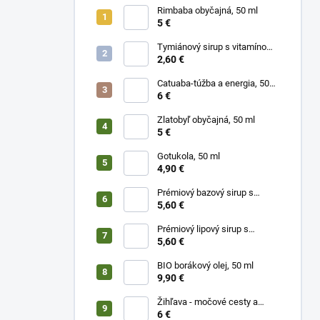
Rimbaba obyčajná, 50 ml
5 €
Tymiánový sirup s vitamínom
C
2,60 €
Catuaba-túžba a energia, 50
ml
6 €
Zlatobyľ obyčajná, 50 ml
5 €
Gotukola, 50 ml
4,90 €
Prémiový bazový sirup s
limetkou a vitam. C
5,60 €
Prémiový lipový sirup s
citrónom a vitamínom C
5,60 €
BIO borákový olej, 50 ml
9,90 €
Žihľava - močové cesty a
prostata, 50 ml
6 €