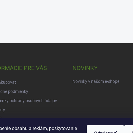
ORMÁCIE PRE VÁS
NOVINKY
Novinky v našom e-shope
akupovať
dné podmienky
enky ochrany osobných údajov
kty
?
benie obsahu a reklám, poskytovanie