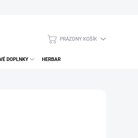
PRÁZDNY KOŠÍK
NÁKUPNÝ
KOŠÍK
VÉ DOPLNKY
HERBAR
€
otková
LADOM
(>5 KS)
: