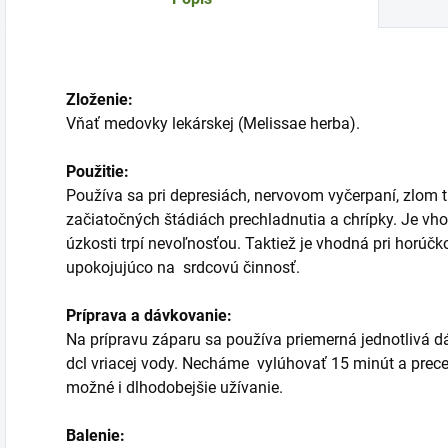
Zloženie:
Vňať medovky lekárskej (Melissae herba).
Použitie:
Používa sa pri depresiách, nervovom vyčerpaní, zlom tr
začiatočných štádiách prechladnutia a chrípky. Je vho
úzkosti trpí nevoľnosťou. Taktiež je vhodná pri horúč
upokojujúco na srdcovú činnosť.
Príprava a dávkovanie:
Na prípravu záparu sa používa priemerná jednotlivá dá
dcl vriacej vody. Necháme vylúhovať 15 minút a prece
možné i dlhodobejšie užívanie.
Balenie: