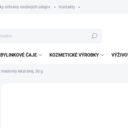
ky ochrany osobných údajov
Kontakty
Hľadať
BYLINKOVÉ ČAJE
KOZMETICKÉ VÝROBKY
VÝŽIVO
 medovky lekárskej, 30 g
Neohodnotené
Podrobnosti hodnotenia
2 
Jedn
SK
cena