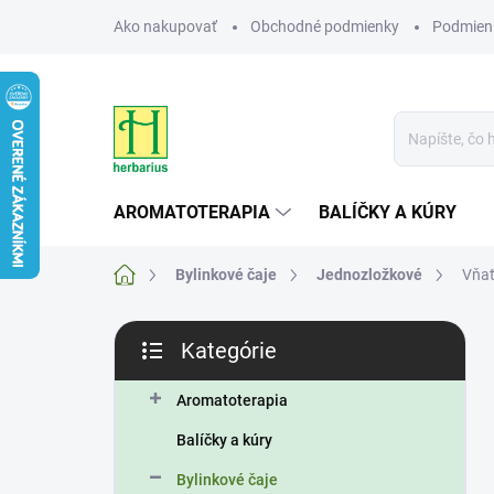
Prejsť
Ako nakupovať
Obchodné podmienky
Podmien
na
obsah
AROMATOTERAPIA
BALÍČKY A KÚRY
Domov
Bylinkové čaje
Jednozložkové
Vňať
B
Kategórie
o
Preskočiť
č
kategórie
n
Aromatoterapia
ý
Balíčky a kúry
p
a
Bylinkové čaje