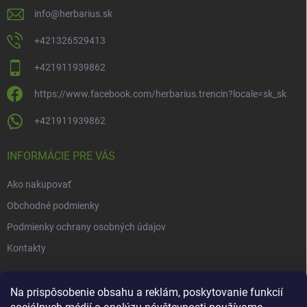
info
@
herbarius.sk
+421326529413
+421911939862
https://www.facebook.com/herbarius.trencin?locale=sk_sk
+421911939862
INFORMÁCIE PRE VÁS
Ako nakupovať
Obchodné podmienky
Podmienky ochrany osobných údajov
Kontakty
NOVINKY
Na prispôsobenie obsahu a reklám, poskytovanie funkcií