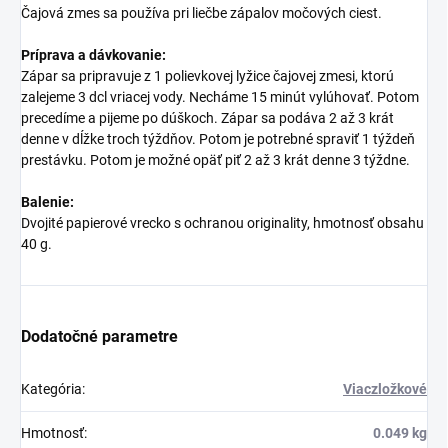
Čajová zmes sa používa pri liečbe zápalov močových ciest.
Príprava a dávkovanie:
Zápar sa pripravuje z 1 polievkovej lyžice čajovej zmesi, ktorú
zalejeme 3 dcl vriacej vody. Necháme 15 minút vylúhovať. Potom
precedíme a pijeme po dúškoch. Zápar sa podáva 2 až 3 krát
denne v dĺžke troch týždňov. Potom je potrebné spraviť 1 týždeň
prestávku. Potom je možné opäť piť 2 až 3 krát denne 3 týždne.
Balenie:
Dvojité papierové vrecko s ochranou originality, hmotnosť obsahu
40 g.
Dodatočné parametre
Kategória
:
Viaczložkové
Hmotnosť
:
0.049 kg