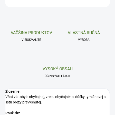
OPÝTAŤ SA
VÄČŠINA PRODUKTOV
VLASTNÁ RUČNÁ
V BIOKVALITE
VÝROBA
VYSOKÝ OBSAH
ÚČINNÝCH LÁTOK
Zloženie:
Vňať zlatobyle obyčajnej, vresu obyčajného, dúšky tymiánovej a
listu brezy prevysnutej.
Použitie: