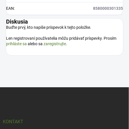
EAN
:
8580000301335
Diskusia
Buďte prvý, kto napíše príspevok k tejto položke.
Len registrovaní používatelia môžu pridávať príspevky. Prosím
prihláste sa
alebo sa
zaregistrujte
.
Z
á
p
ä
t
i
KONTAKT
e