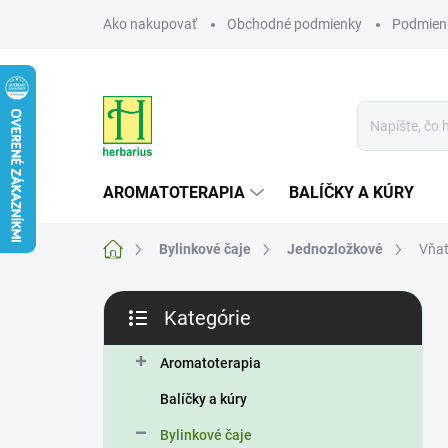
Prejsť
Ako nakupovať
Obchodné podmienky
Podmien
na
obsah
AROMATOTERAPIA
BALÍČKY A KÚRY
Domov
Bylinkové čaje
Jednozložkové
Vňať
B
Kategórie
o
Preskočiť
č
kategórie
n
Aromatoterapia
ý
Balíčky a kúry
p
a
Bylinkové čaje