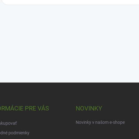
ORMÁCIE PRE VÁS
NOVINKY
Novinky v našom e-shope
akupovať
dné podmienky