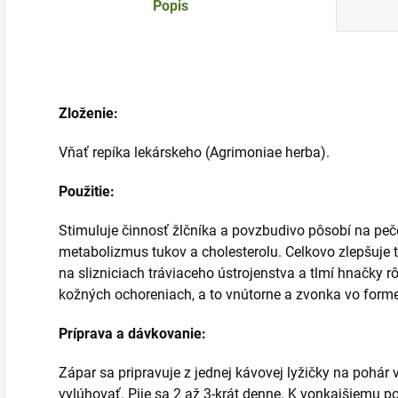
Popis
Zloženie:
Vňať repíka lekárskeho (Agrimoniae herba).
Použitie:
Stimuluje činnosť žlčníka a povzbudivo pôsobí na pe
metabolizmus tukov a cholesterolu. Celkovo zlepšuje t
na slizniciach tráviaceho ústrojenstva a tlmí hnačky r
kožných ochoreniach, a to vnútorne a zvonka vo form
Príprava a dávkovanie:
Zápar sa pripravuje z jednej kávovej lyžičky na pohár 
vylúhovať. Pije sa 2 až 3-krát denne. K vonkajšiemu p