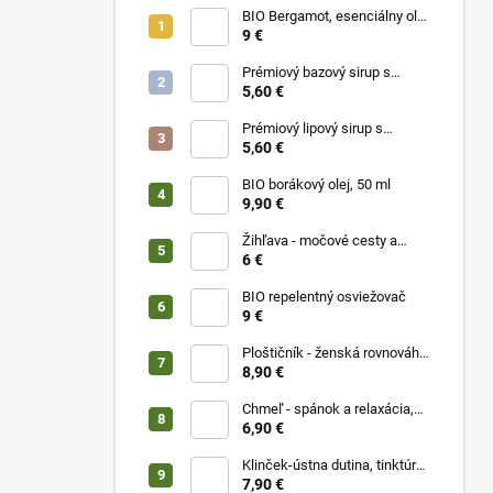
BIO Bergamot, esenciálny olej
10 ml
9 €
Prémiový bazový sirup s
limetkou a vitam. C
5,60 €
Prémiový lipový sirup s
citrónom a vitamínom C
5,60 €
BIO borákový olej, 50 ml
9,90 €
Žihľava - močové cesty a
prostata, 50 ml
6 €
BIO repelentný osviežovač
9 €
Ploštičník - ženská rovnováha,
50 ml
8,90 €
Chmeľ - spánok a relaxácia,
50 ml
6,90 €
Klinček-ústna dutina, tinktúra
50 ml
7,90 €