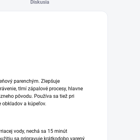
Diskusia
čeňový parenchým. Zlepšuje
rávenie, tlmí zápalové procesy, hlavne
ôzneho pôvodu. Používa sa tiež pri
e obkladov a kúpeľov.
vriacej vody, nechá sa 15 minút
oužitiu sa pripravuje krátkodobo varený