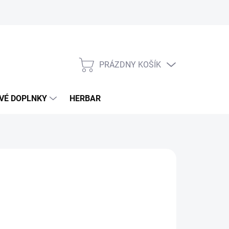
PRÁZDNY KOŠÍK
NÁKUPNÝ
KOŠÍK
VÉ DOPLNKY
HERBAR
€
otková
LADOM
(1 KS)
: