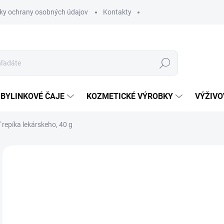
ky ochrany osobných údajov
Kontakty
Hľadať
BYLINKOVÉ ČAJE
KOZMETICKÉ VÝROBKY
VÝŽIVO
 repíka lekárskeho, 40 g
Neohodnotené
Podrobnosti hodnotenia
2 
Jedn
SK
cena