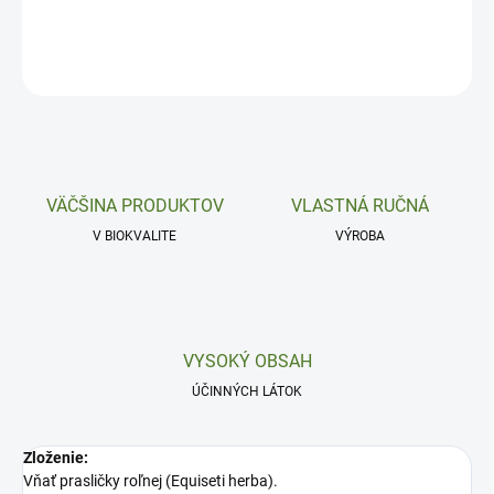
DETAILNÉ INFORMÁCIE
OPÝTAŤ SA
VÄČŠINA PRODUKTOV
VLASTNÁ RUČNÁ
V BIOKVALITE
VÝROBA
VYSOKÝ OBSAH
ÚČINNÝCH LÁTOK
Zloženie:
Vňať prasličky roľnej (Equiseti herba).