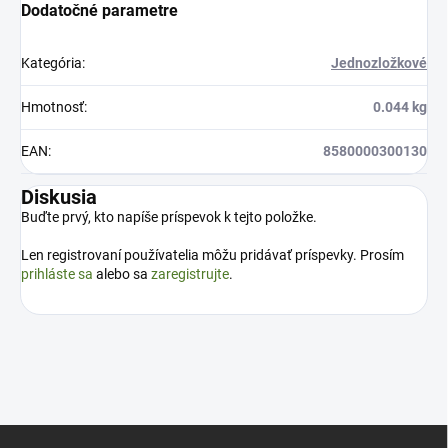
Dodatočné parametre
Kategória
:
Jednozložkové
Hmotnosť
:
0.044 kg
EAN
:
8580000300130
Diskusia
Buďte prvý, kto napíše príspevok k tejto položke.
Len registrovaní používatelia môžu pridávať príspevky. Prosím
prihláste sa
alebo sa
zaregistrujte
.
Z