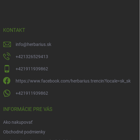
á
p
ä
t
i
KONTAKT
e
info
@
herbarius.sk
+421326529413
+421911939862
https://www.facebook.com/herbarius.trencin?locale=sk_sk
+421911939862
INFORMÁCIE PRE VÁS
Ako nakupovať
Obchodné podmienky