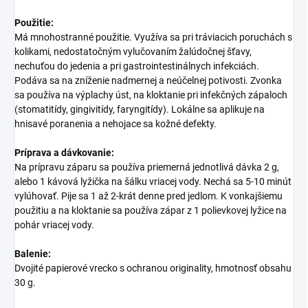
Použitie:
Má mnohostranné použitie. Využíva sa pri tráviacich poruchách s
kolikami, nedostatočným vylučovaním žalúdočnej šťavy,
nechuťou do jedenia a pri gastrointestinálnych infekciách.
Podáva sa na zníženie nadmernej a neúčelnej potivosti. Zvonka
sa používa na výplachy úst, na kloktanie pri infekčných zápaloch
(stomatitídy, gingivitídy, faryngitídy). Lokálne sa aplikuje na
hnisavé poranenia a nehojace sa kožné defekty.
Príprava a dávkovanie:
Na prípravu záparu sa používa priemerná jednotlivá dávka 2 g,
alebo 1 kávová lyžička na šálku vriacej vody. Nechá sa 5-10 minút
vylúhovať. Pije sa 1 až 2-krát denne pred jedlom. K vonkajšiemu
použitiu a na kloktanie sa používa zápar z 1 polievkovej lyžice na
pohár vriacej vody.
Balenie:
Dvojité papierové vrecko s ochranou originality, hmotnosť obsahu
30 g.