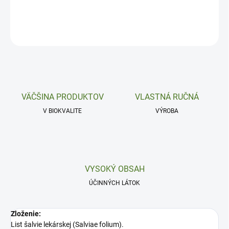
DETAILNÉ INFORMÁCIE
OPÝTAŤ SA
VÄČŠINA PRODUKTOV
VLASTNÁ RUČNÁ
V BIOKVALITE
VÝROBA
VYSOKÝ OBSAH
ÚČINNÝCH LÁTOK
Zloženie:
List šalvie lekárskej (Salviae folium).