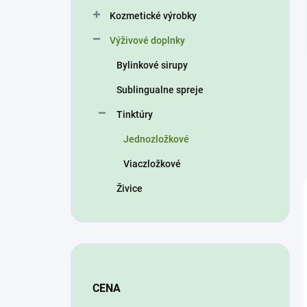
n
Kozmetické výrobky
e
l
Výživové doplnky
Bylinkové sirupy
Sublingualne spreje
Tinktúry
Jednozložkové
Viaczložkové
Živice
CENA