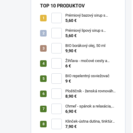
TOP 10 PRODUKTOV
Prémiový bazový sirup s
limetkou a vitam. C
5,60 €
Prémiový lipový sirup s
citrónom a vitamínom C
5,60 €
BIO borákový olej, 50 ml
9,90 €
Žihľava - močové cesty a
prostata, 50 ml
6 €
BIO repelentný osviežovač
9 €
Ploštičník - ženská rovnováha,
50 ml
8,90 €
Chmeľ - spánok a relaxácia,
50 ml
6,90 €
Klinček-ústna dutina, tinktúra
50 ml
7,90 €