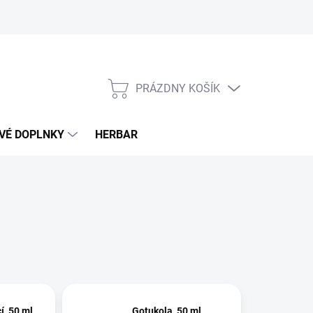
PRÁZDNY KOŠÍK
NÁKUPNÝ
KOŠÍK
VÉ DOPLNKY
HERBAR
í, 50 ml
Gotukola, 50 ml