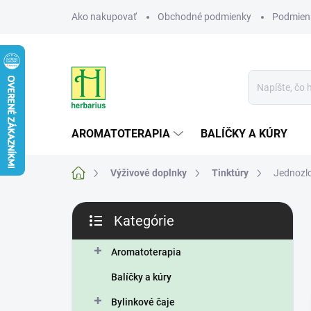
Prejsť
Ako nakupovať
Obchodné podmienky
Podmien
na
obsah
AROMATOTERAPIA
BALÍČKY A KÚRY
Domov
Výživové doplnky
Tinktúry
Jednozl
B
Kategórie
o
Preskočiť
č
kategórie
n
Aromatoterapia
ý
Balíčky a kúry
p
a
Bylinkové čaje