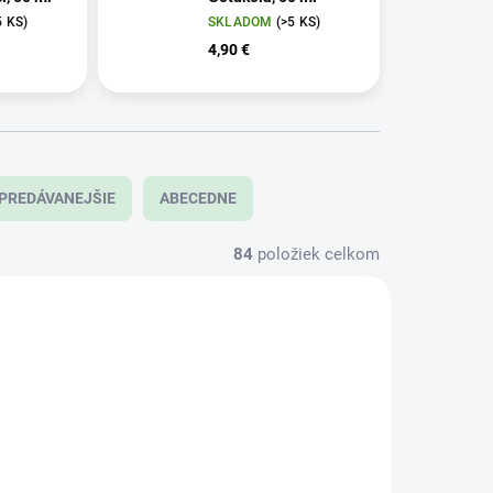
5 KS)
SKLADOM
(>5 KS)
4,90 €
PREDÁVANEJŠIE
ABECEDNE
84
položiek celkom
216
217