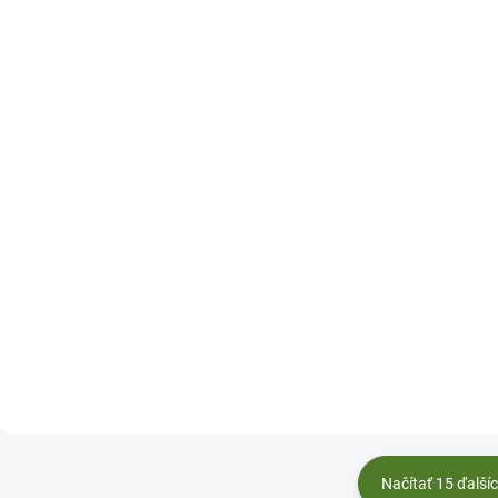
SKLADOM
S
(5 KS)
Veronika lekárska, 50
Chlorella, 50 ml
ml
5,50 €
/ ks
4,60 €
/ ks
Do košíka
Do košíka
Obranyschopnosť, tráv
Dýchanie, obličky, močový
črevá, pečeň, srdce a ci
mechúr, cholesterol a
metabolizmus.
Načítať 15 ďalší