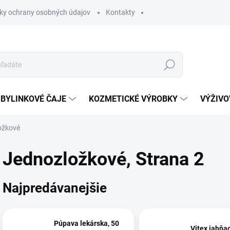
ky ochrany osobných údajov
Kontakty
Hľadať
BYLINKOVÉ ČAJE
KOZMETICKÉ VÝROBKY
VÝŽIVO
ožkové
Jednozložkové
, Strana 2
Najpredávanejšie
Púpava lekárska, 50
Vitex jahňac