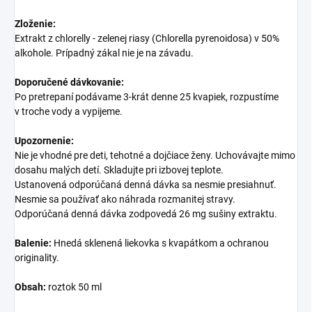
Zloženie:
Extrakt z chlorelly - zelenej riasy (Chlorella pyrenoidosa) v 50%
alkohole. Prípadný zákal nie je na závadu.
Doporučené dávkovanie:
Po pretrepaní podávame 3-krát denne 25 kvapiek, rozpustíme
v troche vody a vypijeme.
Upozornenie:
Nie je vhodné pre deti, tehotné a dojčiace ženy. Uchovávajte mimo
dosahu malých detí. Skladujte pri izbovej teplote.
Ustanovená odporúčaná denná dávka sa nesmie presiahnuť.
Nesmie sa používať ako náhrada rozmanitej stravy.
Odporúčaná denná dávka zodpovedá 26 mg sušiny extraktu.
Balenie:
Hnedá sklenená liekovka s kvapátkom a ochranou
originality.
Obsah:
roztok 50 ml