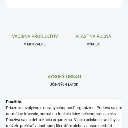
OPÝTAŤ SA
VÄČŠINA PRODUKTOV
VLASTNÁ RUČNÁ
V BIOKVALITE
VÝROBA
VYSOKÝ OBSAH
ÚČINNÝCH LÁTOK
Použitie:
Priaznivo ovplyvňuje obranyschopnosť organizmu. Podáva sa pre
normálne trávenie, normálnu funkciu čriev, pečene, srdca a ciev.
Používa sa na detoxikáciu organizmu. Viac o účinkoch rastliny si
môžete prečítať v dostupnej literatúre alebo v našom herbári.