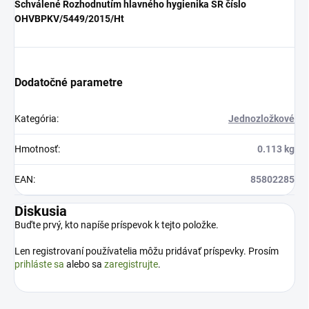
Schválené Rozhodnutím hlavného hygienika SR číslo
OHVBPKV/5449/2015/Ht
Dodatočné parametre
Kategória
:
Jednozložkové
Hmotnosť
:
0.113 kg
EAN
:
85802285
Diskusia
Buďte prvý, kto napíše príspevok k tejto položke.
Len registrovaní používatelia môžu pridávať príspevky. Prosím
prihláste sa
alebo sa
zaregistrujte
.