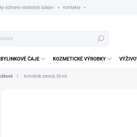
ky ochrany osobných údajov
Kontakty
Hľadať
BYLINKOVÉ ČAJE
KOZMETICKÉ VÝROBKY
VÝŽIVO
ožkové
Kotvičník zemný, 50 ml
Neohodnotené
Podrobnosti hodnotenia
5,
Jedn
SK
cena