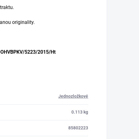
traktu.
nou originality.
lo OHVBPKV/5223/2015/Ht
Jednozložkové
0.113 kg
85802223