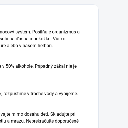
a močový systém. Posilňuje organizmus a
ôsobí na ďasna a pokožku. Viac o
túre alebo v našom herbári.
) v 50% alkohole. Prípadný zákal nie je
, rozpustíme v troche vody a vypijeme.
ávajte mimo dosahu detí. Skladujte pri
etlu a mrazu. Neprekračujte doporučené