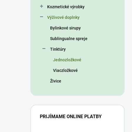
n
Kozmetické výrobky
e
l
Výživové doplnky
Bylinkové sirupy
Sublingualne spreje
Tinktúry
Jednozložkové
Viaczložkové
Živice
PRIJÍMAME ONLINE PLATBY