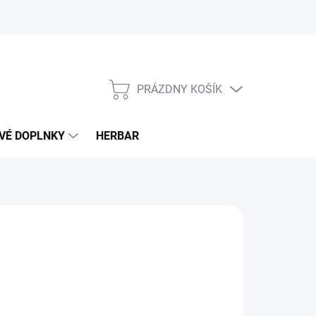
PRÁZDNY KOŠÍK
NÁKUPNÝ
KOŠÍK
VÉ DOPLNKY
HERBAR
10 €
otková
LADOM
(>5 KS)
: