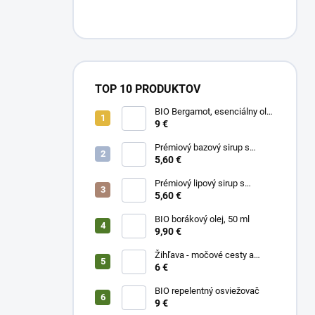
TOP 10 PRODUKTOV
BIO Bergamot, esenciálny olej
10 ml
9 €
Prémiový bazový sirup s
limetkou a vitam. C
5,60 €
Prémiový lipový sirup s
citrónom a vitamínom C
5,60 €
BIO borákový olej, 50 ml
9,90 €
Žihľava - močové cesty a
prostata, 50 ml
6 €
BIO repelentný osviežovač
9 €