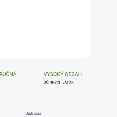
−
+
Pridať do košíka
lnenie a sexuálna aktivita.
ILNÉ INFORMÁCIE
OPÝTAŤ SA
 RUČNÁ
VYSOKÝ OBSAH
ÚČINNÝCH LÁTOK
Diskusia