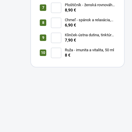
Ploštičník - ženská rovnováha,
50 ml
8,90 €
Chmeľ - spánok a relaxácia,
50 ml
6,90 €
Klinček-ústna dutina, tinktúra
50 ml
7,90 €
Ruža - imunita a vitalita, 50 ml
8 €