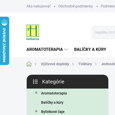
Prejsť
Ako nakupovať
Obchodné podmienky
Podmien
na
obsah
AROMATOTERAPIA
BALÍČKY A KÚRY
Domov
Výživové doplnky
Tinktúry
Jednozl
B
Kategórie
o
Preskočiť
č
kategórie
n
Aromatoterapia
ý
Balíčky a kúry
p
a
Bylinkové čaje