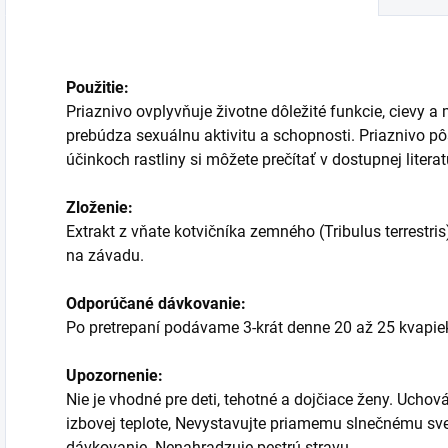
Použitie:
Priaznivo ovplyvňuje životne dôležité funkcie, cievy 
prebúdza sexuálnu aktivitu a schopnosti. Priaznivo p
účinkoch rastliny si môžete prečítať v dostupnej litera
Zloženie:
Extrakt z vňate kotvičníka zemného (Tribulus terrestris
na závadu.
Odporúčané dávkovanie:
Po pretrepaní podávame 3-krát denne 20 až 25 kvapiek
Upozornenie:
Nie je vhodné pre deti, tehotné a dojčiace ženy. Uchov
izbovej teplote, Nevystavujte priamemu slnečnému sv
dávkovanie. Nenahradzuje pestrú stravu.