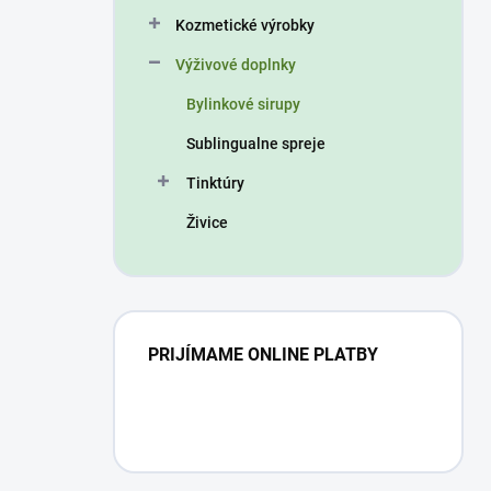
n
Kozmetické výrobky
e
l
Výživové doplnky
Bylinkové sirupy
Sublingualne spreje
Tinktúry
Živice
PRIJÍMAME ONLINE PLATBY