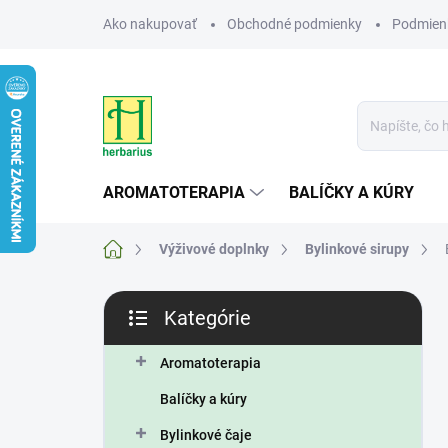
Prejsť
Ako nakupovať
Obchodné podmienky
Podmien
na
obsah
AROMATOTERAPIA
BALÍČKY A KÚRY
Domov
Výživové doplnky
Bylinkové sirupy
B
Kategórie
o
Preskočiť
č
kategórie
n
Aromatoterapia
ý
Balíčky a kúry
p
a
Bylinkové čaje