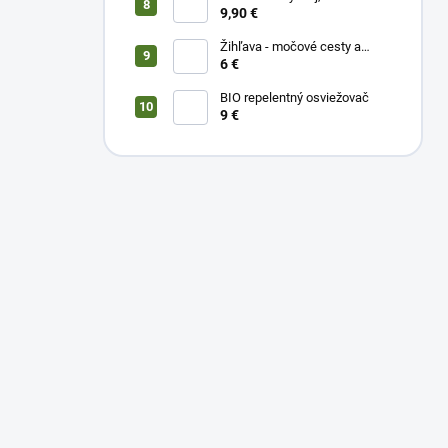
9,90 €
Žihľava - močové cesty a
prostata, 50 ml
6 €
BIO repelentný osviežovač
9 €