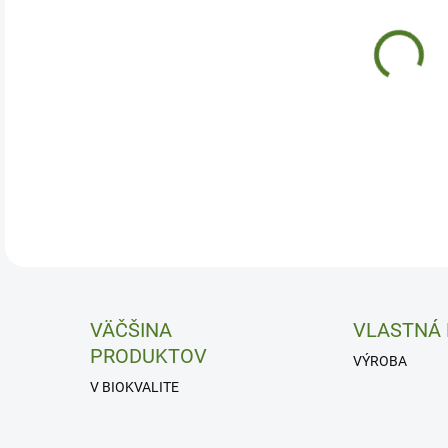
VAR
Prir
DETA
VÄČŠINA
VLASTNÁ
PRODUKTOV
VÝROBA
V BIOKVALITE