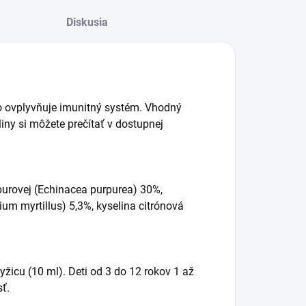
Diskusia
vo ovplyvňuje imunitný systém. Vhodný
iny si môžete prečítať v dostupnej
purovej (Echinacea purpurea) 30%,
ium myrtillus) 5,3%, kyselina citrónová
yžicu (10 ml). Deti od 3 do 12 rokov 1 až
sť.