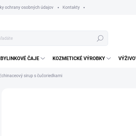
ky ochrany osobných údajov
Kontakty
Hľadať
BYLINKOVÉ ČAJE
KOZMETICKÉ VÝROBKY
VÝŽIVO
Echinaceový sirup s čučoriedkami
Neohodnotené
Podrobnosti hodnotenia
o
Jedn
ZVO
cena