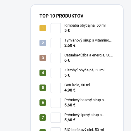
TOP 10 PRODUKTOV
Rimbaba obyčajná, 50 ml
5 €
Tymiánový sirup s vitamínom
C
2,60 €
Catuaba-túžba a energia, 50
ml
6 €
Zlatobyľ obyčajná, 50 ml
5 €
Gotukola, 50 ml
4,90 €
Prémiový bazový sirup s
limetkou a vitam. C
5,60 €
Prémiový lipový sirup s
citrónom a vitamínom C
5,60 €
BIO borákový olej, 50 ml