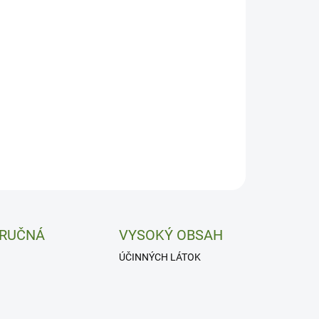
IANT
−
+
Pridať do košíka
odzená obranyschopnosť.
ILNÉ INFORMÁCIE
OPÝTAŤ SA
 RUČNÁ
VYSOKÝ OBSAH
ÚČINNÝCH LÁTOK