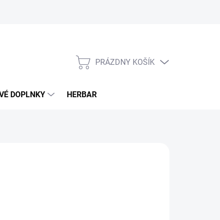
PRÁZDNY KOŠÍK
NÁKUPNÝ
KOŠÍK
VÉ DOPLNKY
HERBAR
d
2,60 €
otková
ĽTE VARIANT
: