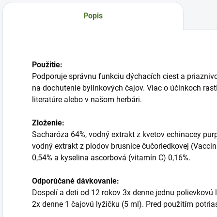
Popis
Použitie:
Podporuje správnu funkciu dýchacích ciest a priazni
na dochutenie bylinkových čajov. Viac o účinkoch rastl
literatúre alebo v našom herbári.
Zloženie:
Sacharóza 64%, vodný extrakt z kvetov echinacey pur
vodný extrakt z plodov brusnice čučoriedkovej (Vaccin
0,54% a kyselina ascorbová (vitamín C) 0,16%.
Odporúčané dávkovanie:
Dospelí a deti od 12 rokov 3x denne jednu polievkovú l
2x denne 1 čajovú lyžičku (5 ml). Pred použitím potria