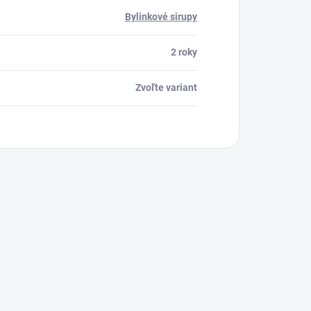
Bylinkové sirupy
2 roky
Zvoľte variant