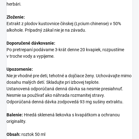
herbári.
Zloženie:
Extrakt z plodov kustovnice čínskej (Lycium chinense) v 50%
alkohole. Prípadný zákal nie je na závadu.
Doporučené dávkovanie:
Po pretrepaní podávame 3-krát denne 20 kvapiek, rozpustíme
v troche vody a vypijeme.
Upozornenie:
Nie je vhodné pre deti, tehotné a dojčiace ženy. Uchovávajte mimo
dosahu malých detí. Skladujte pri izbovej teplote.
Ustanovená odporúčaná denná dávka sa nesmie presiahnuť.
Nesmie sa používať ako náhrada rozmanitej stravy.
Odporúčaná denná dávka zodpovedá 93 mg sušiny extraktu.
Balenie:
Hnedá sklenená liekovka s kvapátkom a ochranou
originality.
Obsah:
roztok 50 ml