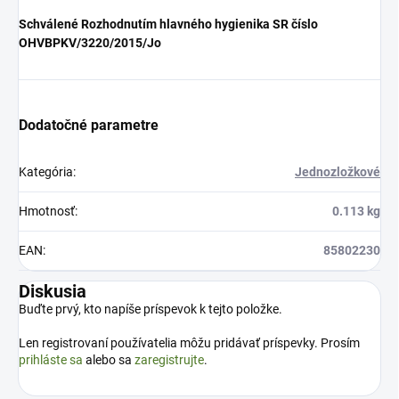
Schválené Rozhodnutím hlavného hygienika SR číslo
OHVBPKV/3220/2015/Jo
Dodatočné parametre
Kategória
:
Jednozložkové
Hmotnosť
:
0.113 kg
EAN
:
85802230
Diskusia
Buďte prvý, kto napíše príspevok k tejto položke.
Len registrovaní používatelia môžu pridávať príspevky. Prosím
prihláste sa
alebo sa
zaregistrujte
.