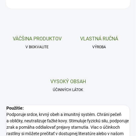
OPÝTAŤ SA
VÄČŠINA PRODUKTOV
VLASTNÁ RUČNÁ
V BIOKVALITE
VÝROBA
VYSOKÝ OBSAH
ÚČINNÝCH LÁTOK
Použitie:
Podporuje srdce, krvný obeh a imunitný systém. Chráni pečeň
a obličky, neutralizuje ťažké kovy. Stimuluje fyzickú silu, podporuje
zrak a pomáha oddialovať prejavy starnutia. Viac o účinkoch
rastliny si môžete prečítať v dostupnej literatúre alebo v našom