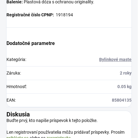
Balenie:
Plastová dóza s ochranou originality.
Registračné číslo CPNP:
1918194
Dodatočné parametre
Kategória
:
Bylinkové maste
Záruka
:
2 roky
Hmotnosť
:
0.05 kg
EAN
:
85804135
Diskusia
Buďte prvý, kto napíše príspevok k tejto položke.
Len registrovaní používatelia môžu pridávať príspevky. Prosím