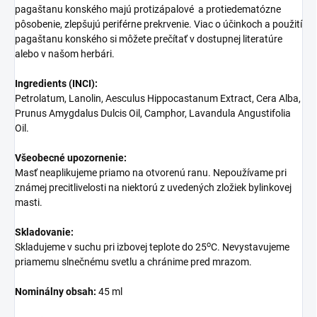
pagaštanu konského majú protizápalové a protiedematózne
pôsobenie, zlepšujú periférne prekrvenie. Viac o účinkoch a použití
pagaštanu konského si môžete prečítať v dostupnej literatúre
alebo v našom herbári.
Ingredients (INCI):
Petrolatum, Lanolin, Aesculus Hippocastanum Extract, Cera Alba,
Prunus Amygdalus Dulcis Oil, Camphor, Lavandula Angustifolia
Oil.
Všeobecné upozornenie:
Masť neaplikujeme priamo na otvorenú ranu. Nepoužívame pri
známej precitlivelosti na niektorú z uvedených zložiek bylinkovej
masti.
Skladovanie:
o
Skladujeme v suchu pri izbovej teplote do 25
C. Nevystavujeme
priamemu slnečnému svetlu a chránime pred mrazom.
Nominálny obsah:
45 ml