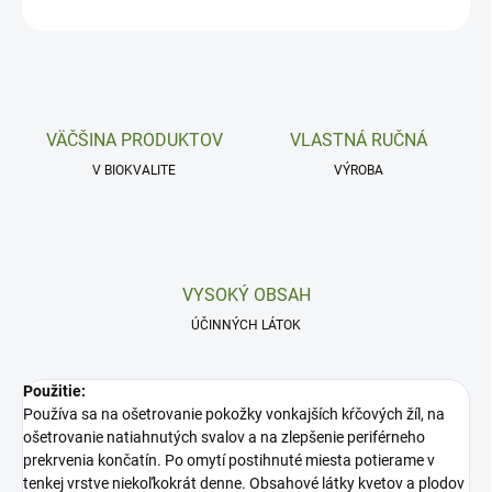
OPÝTAŤ SA
VÄČŠINA PRODUKTOV
VLASTNÁ RUČNÁ
V BIOKVALITE
VÝROBA
VYSOKÝ OBSAH
ÚČINNÝCH LÁTOK
Použitie:
Používa sa na ošetrovanie pokožky vonkajších kŕčových žíl, na
ošetrovanie natiahnutých svalov a na zlepšenie periférneho
prekrvenia končatín. Po omytí postihnuté miesta potierame v
tenkej vrstve niekoľkokrát denne. Obsahové látky kvetov a plodov