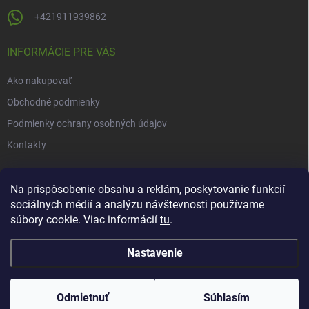
+421911939862
INFORMÁCIE PRE VÁS
Ako nakupovať
Obchodné podmienky
Podmienky ochrany osobných údajov
Kontakty
NOVINKY
Na prispôsobenie obsahu a reklám, poskytovanie funkcií
sociálnych médií a analýzu návštevnosti používame
Novinky v našom e-shope
súbory cookie. Viac informácií
tu
.
Nastavenie
Copyright 2026
Herbarius
. Všetky práva vyhradené.
Upraviť nastavenie
cookies
Odmietnuť
Súhlasím