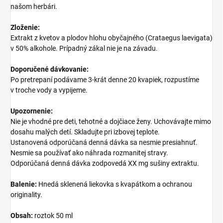
našom herbári.
Zloženie:
Extrakt z kvetov a plodov hlohu obyčajného (Crataegus laevigata)
v 50% alkohole. Prípadný zákal nie je na závadu.
Doporučené dávkovanie:
Po pretrepaní podávame 3-krát denne 20 kvapiek, rozpustíme
v troche vody a vypijeme.
Upozornenie:
Nie je vhodné pre deti, tehotné a dojčiace ženy. Uchovávajte mimo
dosahu malých detí. Skladujte pri izbovej teplote.
Ustanovená odporúčaná denná dávka sa nesmie presiahnuť.
Nesmie sa používať ako náhrada rozmanitej stravy.
Odporúčaná denná dávka zodpovedá XX mg sušiny extraktu.
Balenie:
Hnedá sklenená liekovka s kvapátkom a ochranou
originality.
Obsah:
roztok 50 ml