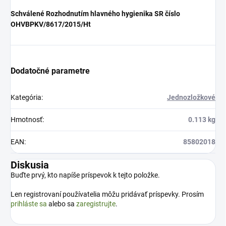
Schválené Rozhodnutím hlavného hygienika SR číslo
OHVBPKV/8617/2015/Ht
Dodatočné parametre
Kategória
:
Jednozložkové
Hmotnosť
:
0.113 kg
EAN
:
85802018
Diskusia
Buďte prvý, kto napíše príspevok k tejto položke.
Len registrovaní používatelia môžu pridávať príspevky. Prosím
prihláste sa
alebo sa
zaregistrujte
.