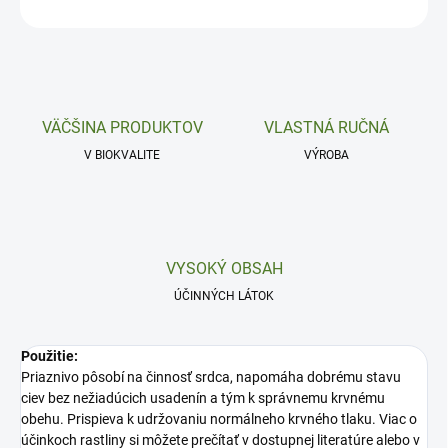
OPÝTAŤ SA
VÄČŠINA PRODUKTOV
VLASTNÁ RUČNÁ
V BIOKVALITE
VÝROBA
VYSOKÝ OBSAH
ÚČINNÝCH LÁTOK
Použitie:
Priaznivo pôsobí na činnosť srdca, napomáha dobrému stavu
ciev bez nežiadúcich usadenín a tým k správnemu krvnému
obehu. Prispieva k udržovaniu normálneho krvného tlaku. Viac o
účinkoch rastliny si môžete prečítať v dostupnej literatúre alebo v