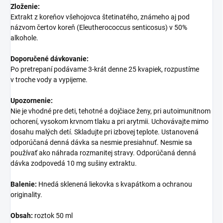
Zloženie:
Extrakt z koreňov všehojovca štetinatého, známeho aj pod
názvom čertov koreň (Eleutherococcus senticosus) v 50%
alkohole.
Doporučené dávkovanie:
Po pretrepaní podávame 3-krát denne 25 kvapiek, rozpustíme
v troche vody a vypijeme.
Upozornenie:
Nie je vhodné pre deti, tehotné a dojčiace ženy, pri autoimunitnom
ochorení, vysokom krvnom tlaku a pri arytmii. Uchovávajte mimo
dosahu malých detí. Skladujte pri izbovej teplote. Ustanovená
odporúčaná denná dávka sa nesmie presiahnuť. Nesmie sa
používať ako náhrada rozmanitej stravy. Odporúčaná denná
dávka zodpovedá 10 mg sušiny extraktu.
Balenie:
Hnedá sklenená liekovka s kvapátkom a ochranou
originality.
Obsah:
roztok 50 ml