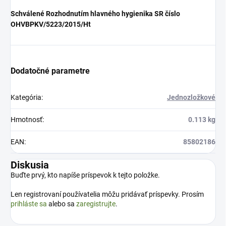
Schválené Rozhodnutím hlavného hygienika SR číslo
OHVBPKV/5223/2015/Ht
Dodatočné parametre
Kategória
:
Jednozložkové
Hmotnosť
:
0.113 kg
EAN
:
85802186
Diskusia
Buďte prvý, kto napíše príspevok k tejto položke.
Len registrovaní používatelia môžu pridávať príspevky. Prosím
prihláste sa
alebo sa
zaregistrujte
.