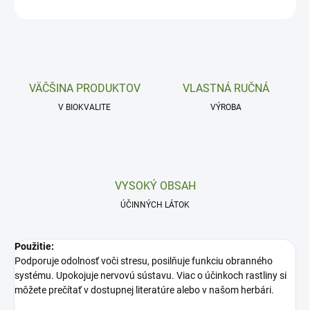
OPÝTAŤ SA
VÄČŠINA PRODUKTOV
VLASTNÁ RUČNÁ
V BIOKVALITE
VÝROBA
VYSOKÝ OBSAH
ÚČINNÝCH LÁTOK
Použitie:
Podporuje odolnosť voči stresu, posilňuje funkciu obranného
systému. Upokojuje nervovú sústavu. Viac o účinkoch rastliny si
môžete prečítať v dostupnej literatúre alebo v našom herbári.