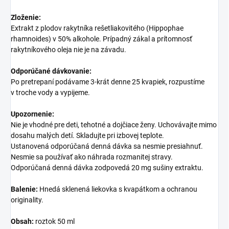
Zloženie:
Extrakt z plodov rakytníka rešetliakovitého (Hippophae
rhamnoides) v 50% alkohole. Prípadný zákal a prítomnosť
rakytníkového oleja nie je na závadu.
Odporúčané dávkovanie:
Po pretrepaní podávame 3-krát denne 25 kvapiek, rozpustíme
v troche vody a vypijeme.
Upozornenie:
Nie je vhodné pre deti, tehotné a dojčiace ženy. Uchovávajte mimo
dosahu malých detí. Skladujte pri izbovej teplote.
Ustanovená odporúčaná denná dávka sa nesmie presiahnuť.
Nesmie sa používať ako náhrada rozmanitej stravy.
Odporúčaná denná dávka zodpovedá 20 mg sušiny extraktu.
Balenie:
Hnedá sklenená liekovka s kvapátkom a ochranou
originality.
Obsah:
roztok 50 ml