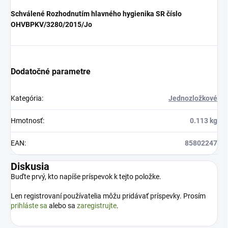
Schválené Rozhodnutím hlavného hygienika SR číslo
OHVBPKV/3280/2015/Jo
Dodatočné parametre
Kategória
:
Jednozložkové
Hmotnosť
:
0.113 kg
EAN
:
85802247
Diskusia
Buďte prvý, kto napíše príspevok k tejto položke.
Len registrovaní používatelia môžu pridávať príspevky. Prosím
prihláste sa
alebo sa
zaregistrujte
.