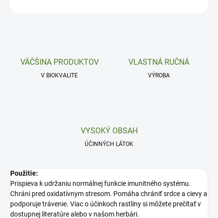
OPÝTAŤ SA
VÄČŠINA PRODUKTOV
VLASTNÁ RUČNÁ
V BIOKVALITE
VÝROBA
VYSOKÝ OBSAH
ÚČINNÝCH LÁTOK
Použitie:
Prispieva k udržaniu normálnej funkcie imunitného systému.
Chráni pred oxidatívnym stresom. Pomáha chrániť srdce a cievy a
podporuje trávenie. Viac o účinkoch rastliny si môžete prečítať v
dostupnej literatúre alebo v našom herbári.