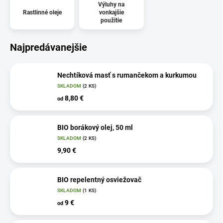
Výluhy na
Rastlinné oleje
vonkajšie
použitie
Najpredávanejšie
Nechtíková masť s rumančekom a kurkumou
SKLADOM
(2 KS)
8,80 €
od
BIO borákový olej, 50 ml
SKLADOM
(2 KS)
9,90 €
BIO repelentný osviežovač
SKLADOM
(1 KS)
9 €
od