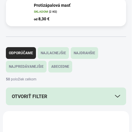
Protizápalová masť
SKLADOM
(2 KS)
8,30 €
od
R
a
ODPORÚČAME
NAJLACNEJŠIE
NAJDRAHŠIE
d
e
NAJPREDÁVANEJŠIE
ABECEDNE
n
i
50
položiek celkom
e
p
OTVORIŤ FILTER
r
o
d
V
u
ý
k
p
t