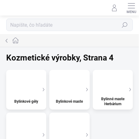
Prejsť
na
obsah
Hľadať
Domov
Kozmetické výrobky
, Strana 4
Bylinné maste
Bylinkové gély
Bylinkové maste
Herbárium