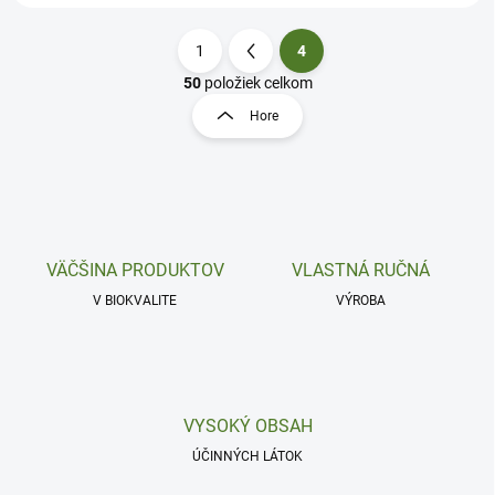
1
4
S
t
50
položiek celkom
O
r
v
Hore
á
l
á
n
d
k
a
o
c
v
i
a
e
VÄČŠINA PRODUKTOV
VLASTNÁ RUČNÁ
n
p
r
i
V BIOKVALITE
VÝROBA
v
e
k
y
v
ý
VYSOKÝ OBSAH
p
i
ÚČINNÝCH LÁTOK
s
u