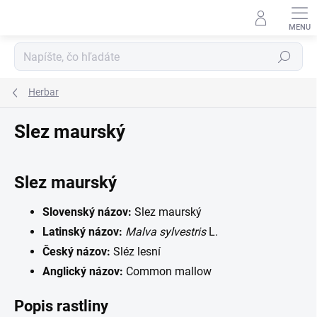
Prejsť
na
obsah
Hľadať
Herbar
Slez maurský
Slez maurský
Slovenský názov:
Slez maurský
Latinský názov:
Malva sylvestris
L.
Český názov:
Sléz lesní
Anglický názov:
Common mallow
Popis rastliny