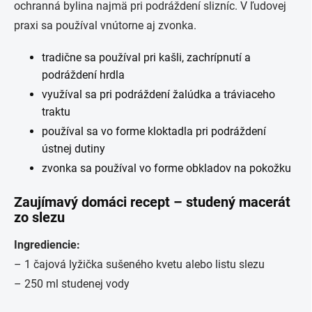
ochranná bylina najmä pri podráždení slizníc. V ľudovej
praxi sa používal vnútorne aj zvonka.
tradične sa používal pri kašli, zachrípnutí a
podráždení hrdla
využíval sa pri podráždení žalúdka a tráviaceho
traktu
používal sa vo forme kloktadla pri podráždení
ústnej dutiny
zvonka sa používal vo forme obkladov na pokožku
Zaujímavý domáci recept – studený macerát
zo slezu
Ingrediencie:
– 1 čajová lyžička sušeného kvetu alebo listu slezu
– 250 ml studenej vody