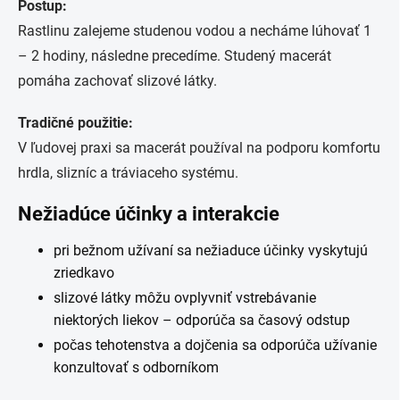
Postup:
Rastlinu zalejeme studenou vodou a necháme lúhovať 1
– 2 hodiny, následne precedíme. Studený macerát
pomáha zachovať slizové látky.
Tradičné použitie:
V ľudovej praxi sa macerát používal na podporu komfortu
hrdla, slizníc a tráviaceho systému.
Nežiadúce účinky a interakcie
pri bežnom užívaní sa nežiaduce účinky vyskytujú
zriedkavo
slizové látky môžu ovplyvniť vstrebávanie
niektorých liekov – odporúča sa časový odstup
počas tehotenstva a dojčenia sa odporúča užívanie
konzultovať s odborníkom