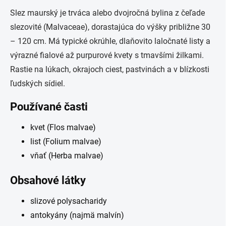
Slez maurský je trváca alebo dvojročná bylina z čeľade
slezovité (Malvaceae), dorastajúca do výšky približne 30
– 120 cm. Má typické okrúhle, dlaňovito laločnaté listy a
výrazné fialové až purpurové kvety s tmavšími žilkami.
Rastie na lúkach, okrajoch ciest, pastvinách a v blízkosti
ľudských sídiel.
Používané časti
kvet (Flos malvae)
list (Folium malvae)
vňať (Herba malvae)
Obsahové látky
slizové polysacharidy
antokyány (najmä malvín)