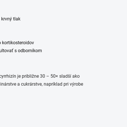
krvný tlak
 kortikosteroidov
ultovať s odborníkom
rrhizín je približne 30 – 50× sladší ako
inárstve a cukrárstve, napríklad pri výrobe