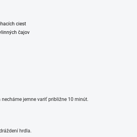
hacích ciest
ylinných čajov
 necháme jemne variť približne 10 minút.
odráždení hrdla.