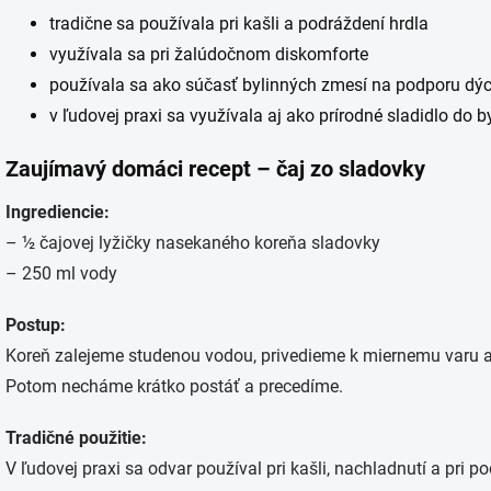
tradične sa používala pri kašli a podráždení hrdla
využívala sa pri žalúdočnom diskomforte
používala sa ako súčasť bylinných zmesí na podporu dýc
v ľudovej praxi sa využívala aj ako prírodné sladidlo do b
Zaujímavý domáci recept – čaj zo sladovky
Ingrediencie:
– ½ čajovej lyžičky nasekaného koreňa sladovky
– 250 ml vody
Postup:
Koreň zalejeme studenou vodou, privedieme k miernemu varu a
Potom necháme krátko postáť a precedíme.
Tradičné použitie:
V ľudovej praxi sa odvar používal pri kašli, nachladnutí a pri p