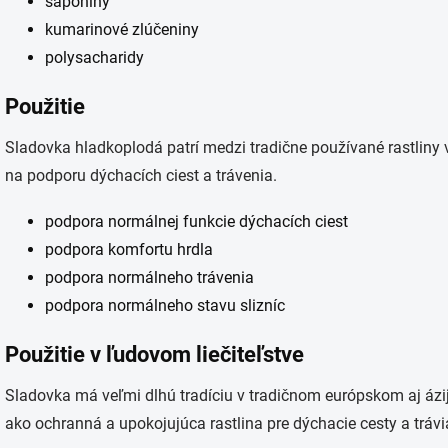
saponíny
kumarinové zlúčeniny
polysacharidy
Použitie
Sladovka hladkoplodá patrí medzi tradične používané rastlin
na podporu dýchacích ciest a trávenia.
podpora normálnej funkcie dýchacích ciest
podpora komfortu hrdla
podpora normálneho trávenia
podpora normálneho stavu slizníc
Použitie v ľudovom liečiteľstve
Sladovka má veľmi dlhú tradíciu v tradičnom európskom aj ázi
ako ochranná a upokojujúca rastlina pre dýchacie cesty a trávia