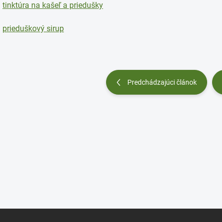
tinktúra na kašeľ a priedušky
prieduškový sirup
Predchádzajúci článok