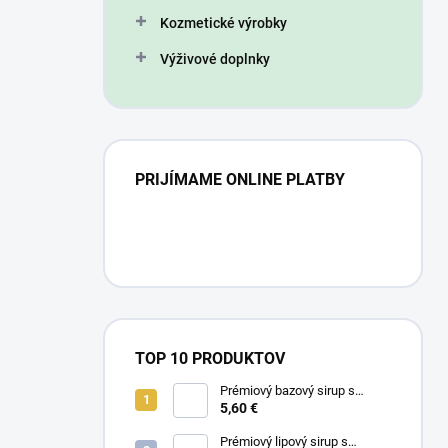
n
Kozmetické výrobky
e
l
Výživové doplnky
PRIJÍMAME ONLINE PLATBY
TOP 10 PRODUKTOV
Prémiový bazový sirup s
limetkou a vitam. C
5,60 €
Prémiový lipový sirup s