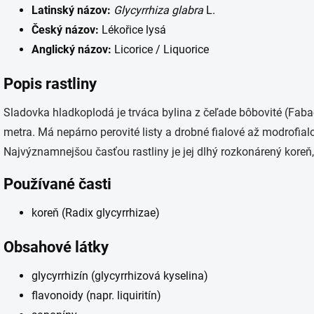
Latinský názov:
Glycyrrhiza glabra
L.
Český názov:
Lékořice lysá
Anglický názov:
Licorice / Liquorice
Popis rastliny
Sladovka hladkoplodá je trváca bylina z čeľade bôbovité (Fabac
metra. Má nepárno perovité listy a drobné fialové až modrofial
Najvýznamnejšou časťou rastliny je jej dlhý rozkonárený koreň,
Používané časti
koreň (Radix glycyrrhizae)
Obsahové látky
glycyrrhizín (glycyrrhizová kyselina)
flavonoidy (napr. liquiritín)