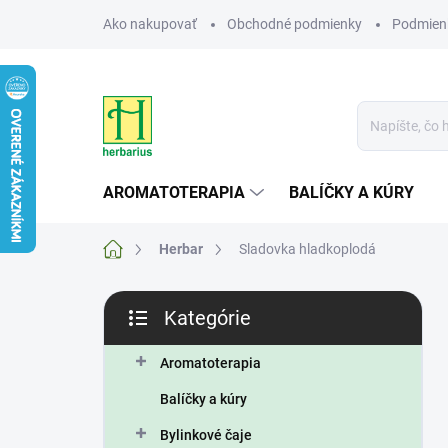
Prejsť
Ako nakupovať
Obchodné podmienky
Podmien
na
obsah
AROMATOTERAPIA
BALÍČKY A KÚRY
Domov
Herbar
Sladovka hladkoplodá
B
Kategórie
o
Preskočiť
č
kategórie
n
Aromatoterapia
ý
Balíčky a kúry
p
a
Bylinkové čaje