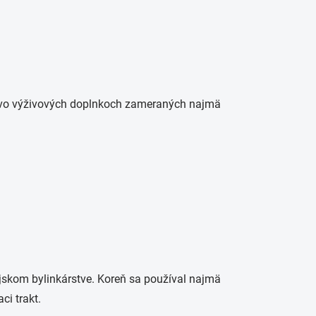
y vo výživových doplnkoch zameraných najmä
jskom bylinkárstve. Koreň sa používal najmä
ci trakt.