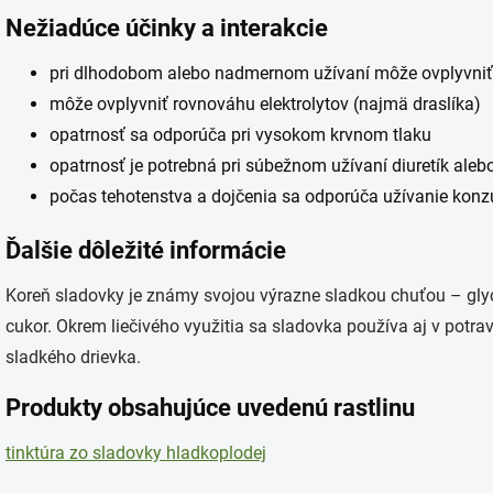
Nežiadúce účinky a interakcie
pri dlhodobom alebo nadmernom užívaní môže ovplyvniť 
môže ovplyvniť rovnováhu elektrolytov (najmä draslíka)
opatrnosť sa odporúča pri vysokom krvnom tlaku
opatrnosť je potrebná pri súbežnom užívaní diuretík alebo
počas tehotenstva a dojčenia sa odporúča užívanie konz
Ďalšie dôležité informácie
Koreň sladovky je známy svojou výrazne sladkou chuťou – glycy
cukor. Okrem liečivého využitia sa sladovka používa aj v potrav
sladkého drievka.
Produkty obsahujúce uvedenú rastlinu
tinktúra zo sladovky hladkoplodej