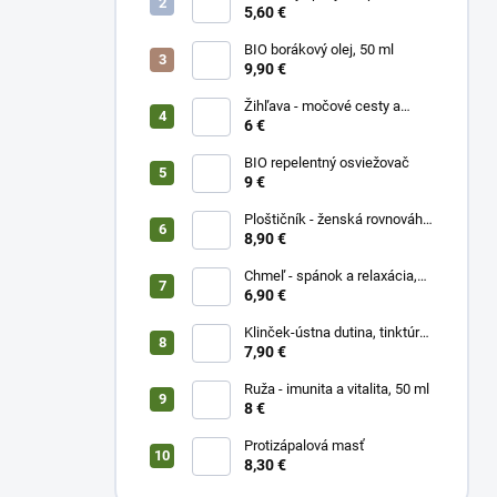
citrónom a vitamínom C
5,60 €
BIO borákový olej, 50 ml
9,90 €
Žihľava - močové cesty a
prostata, 50 ml
6 €
BIO repelentný osviežovač
9 €
Ploštičník - ženská rovnováha,
50 ml
8,90 €
Chmeľ - spánok a relaxácia,
50 ml
6,90 €
Klinček-ústna dutina, tinktúra
50 ml
7,90 €
Ruža - imunita a vitalita, 50 ml
8 €
Protizápalová masť
8,30 €