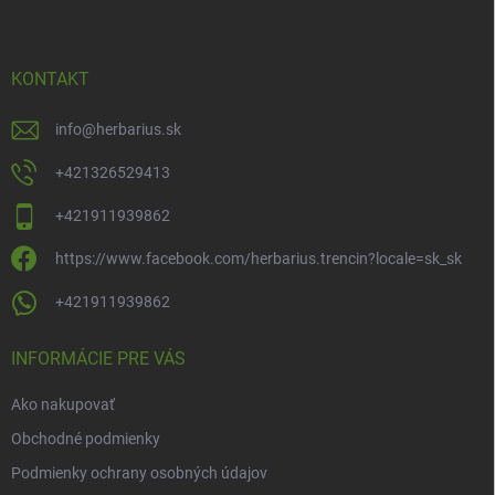
p
ä
t
i
KONTAKT
e
info
@
herbarius.sk
+421326529413
+421911939862
https://www.facebook.com/herbarius.trencin?locale=sk_sk
+421911939862
INFORMÁCIE PRE VÁS
Ako nakupovať
Obchodné podmienky
Podmienky ochrany osobných údajov