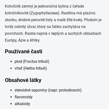
Kotvičník zemný je jednoročná bylina z čeľade
kotvičníkovité (Zygophyllaceae). Rastlina má plazivú
stonku, drobné perovité listy a malé žlté kvety. Plodom je
tvrdý ostnitý útvar, ktorý sa ľahko zachytáva na
povrchoch. Rastie najmä v teplých a suchých oblastiach
Európy, Ázie a Afriky.
Používané časti
plod (Fructus tribuli)
vňať (Herba tribuli)
Obsahové látky
steroidné saponíny (napr. protodioscín)
flavonoidy
alkaloidy