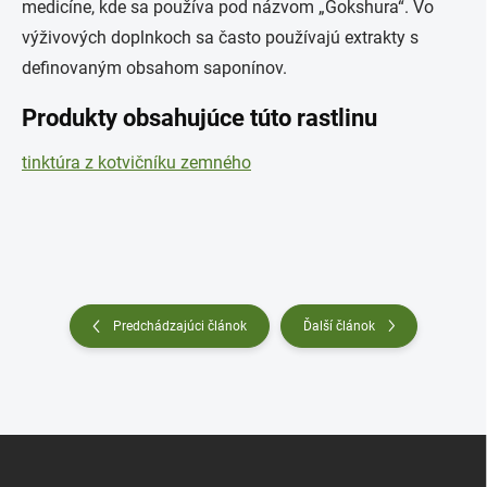
medicíne, kde sa používa pod názvom „Gokshura“. Vo
výživových doplnkoch sa často používajú extrakty s
definovaným obsahom saponínov.
Produkty obsahujúce túto rastlinu
tinktúra z kotvičníku zemného
Predchádzajúci článok
Ďalší článok
Z
á