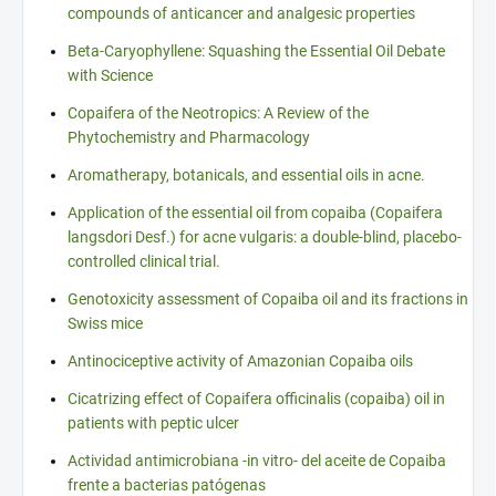
compounds of anticancer and analgesic properties
Beta-Caryophyllene: Squashing the Essential Oil Debate
with Science
Copaifera of the Neotropics: A Review of the
Phytochemistry and Pharmacology
Aromatherapy, botanicals, and essential oils in acne.
Application of the essential oil from copaiba (Copaifera
langsdori Desf.) for acne vulgaris: a double-blind, placebo-
controlled clinical trial.
Genotoxicity assessment of Copaiba oil and its fractions in
Swiss mice
Antinociceptive activity of Amazonian Copaiba oils
Cicatrizing effect of Copaifera officinalis (copaiba) oil in
patients with peptic ulcer
Actividad antimicrobiana -in vitro- del aceite de Copaiba
frente a bacterias patógenas