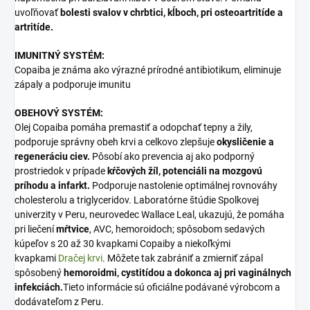
uvoľňovať
bolesti svalov v chrbtici, kĺboch, pri osteoartritíde a
artritíde.
IMUNITNÝ SYSTÉM:
Copaiba je známa ako výrazné prírodné antibiotikum, eliminuje
zápaly a podporuje imunitu
OBEHOVÝ SYSTÉM:
Olej Copaiba pomáha premastiť a odopchať tepny a žily,
podporuje správny obeh krvi a celkovo zlepšuje
okysličenie a
regeneráciu ciev.
Pôsobí ako prevencia aj ako podporný
prostriedok v prípade
kŕčových žíl, potenciáli na mozgovú
príhodu a infarkt.
Podporuje nastolenie optimálnej rovnováhy
cholesterolu a triglyceridov. Laboratórne štúdie Spolkovej
univerzity v Peru, neurovedec Wallace Leal, ukazujú, že pomáha
pri liečení
mŕtvice
, AVC, hemoroidoch; spôsobom sedavých
kúpeľov s 20 až 30 kvapkami Copaiby a niekoľkými
kvapkami
Dračej krvi
. Môžete tak zabrániť a zmierniť zápal
spôsobený
hemoroidmi, cystitídou a dokonca aj pri vaginálnych
infekciách.
Tieto informácie sú oficiálne podávané výrobcom a
dodávateľom z Peru.