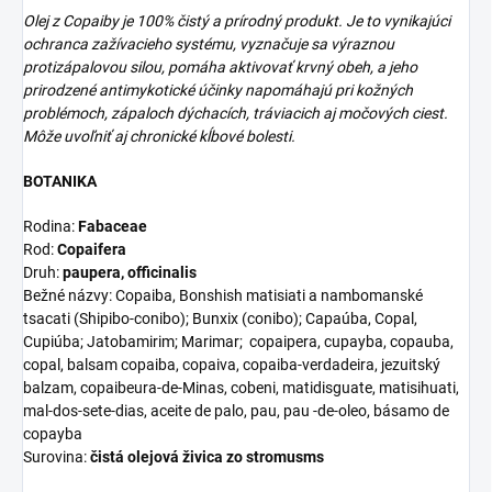
Olej z Copaiby je 100% čistý a prírodný produkt. Je to vynikajúci
ochranca zažívacieho systému, vyznačuje sa výraznou
protizápalovou silou, pomáha aktivovať krvný obeh, a jeho
prirodzené antimykotické účinky napomáhajú pri kožných
problémoch, zápaloch dýchacích, tráviacich aj močových ciest.
Môže uvoľniť aj chronické kĺbové bolesti.
BOTANIKA
Rodina:
Fabaceae
Rod:
Copaifera
Druh:
paupera, officinalis
Bežné názvy: Copaiba, Bonshish matisiati a nambomanské
tsacati (Shipibo-conibo); Bunxix (conibo); Capaúba, Copal,
Cupiúba; Jatobamirim; Marimar; copaipera, cupayba, copauba,
copal, balsam copaiba, copaiva, copaiba-verdadeira, jezuitský
balzam, copaibeura-de-Minas, cobeni, matidisguate, matisihuati,
mal-dos-sete-dias, aceite de palo, pau, pau -de-oleo, básamo de
copayba
Surovina:
čistá olejová živica zo stromusms