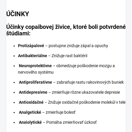
ÚČINKY
Účinky copaibovej živice, ktoré boli potvrdené
štúdiami:
Protizápalové
– postupne znižuje zápal a opuchy
Antibakteriálne
– Znižuje rast baktérií
Neuroprotektívne
– obmedzuje poškodenie mozgu a
nervového systému
Antiproliferatívne
– zabraňuje rastu rakovinových buniek
Antidepresívne
– zmierňuje rôzne ukazovatele depresie
Antioxidačné
– Znižuje oxidačné poškodenie molekúl v tele
Analgetické
– zmierňuje bolesť
Anxiolytické
– Pomáha zmierňovať úzkosť