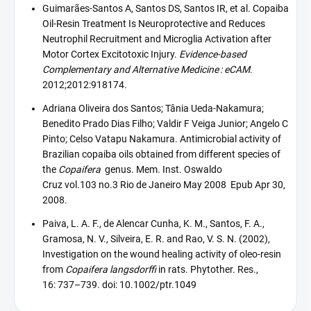
Guimarães-Santos A, Santos DS, Santos IR, et al. Copaiba
Oil-Resin Treatment Is Neuroprotective and Reduces
Neutrophil Recruitment and Microglia Activation after
Motor Cortex Excitotoxic Injury.
Evidence-based
Complementary and Alternative Medicine : eCAM
.
2012;2012:918174.
Adriana Oliveira dos Santos; Tânia Ueda-Nakamura;
Benedito Prado Dias Filho; Valdir F Veiga Junior; Angelo C
Pinto; Celso Vatapu Nakamura. Antimicrobial activity of
Brazilian copaiba oils obtained from different species of
the
Copaifera
genus. Mem. Inst. Oswaldo
Cruz vol.103 no.3 Rio de Janeiro May 2008 Epub Apr 30,
2008.
Paiva, L. A. F., de Alencar Cunha, K. M., Santos, F. A.,
Gramosa, N. V., Silveira, E. R. and Rao, V. S. N. (2002),
Investigation on the wound healing activity of oleo-resin
from
Copaifera langsdorffi
in rats. Phytother. Res.,
16: 737–739. doi: 10.1002/ptr.1049