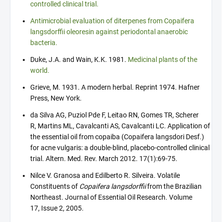
controlled clinical trial.
Antimicrobial evaluation of diterpenes from Copaifera
langsdorffii oleoresin against periodontal anaerobic
bacteria.
Duke, J.A. and Wain, K.K. 1981.
Medicinal plants of the
world.
Grieve, M. 1931. A modern herbal. Reprint 1974. Hafner
Press, New York.
da Silva AG, Puziol Pde F, Leitao RN, Gomes TR, Scherer
R, Martins ML, Cavalcanti AS, Cavalcanti LC. Application of
the essential oil from copaiba (Copaifera langsdori Desf.)
for acne vulgaris: a double-blind, placebo-controlled clinical
trial. Altern. Med. Rev. March 2012. 17(1):69-75.
Nilce V. Granosa and Edilberto R. Silveira. Volatile
Constituents of
Copaifera langsdorffii
from the Brazilian
Northeast. Journal of Essential Oil Research. Volume
17, Issue 2, 2005.