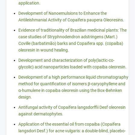
application.
Development of Nanoemulsions to Enhance the
Antileishmanial Activity of Copaifera paupera Oleoresins.
Evidence of traditionality of Brazilian medicinal plants: The
case studies of Stryphnodendron adstringens (Mart.)
Coville (barbatimão) barks and Copaifera spp. (copaíba)
oleoresin in wound healing.
Development and characterization of poly(lactic-co-
glycolic) acid nanoparticles loaded with copaiba oleoresin.
Development of a high performance liquid chromatography
method for quantification of isomers β-caryophyllene and
α-humulene in copaiba oleoresin using the Box-Behnken
design.
Antifungal activity of Copaifera langsdorffii Desf oleoresin
against dermatophytes.
Application of the essential oil from copaiba (Copaifera
langsdori Desf.) for acne vulgaris: a double-blind, placebo-