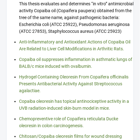
This thesis evaluates and determines “in vitro” antimicrobial
activity Copaiba oil (Copaifera paupera) obtained from the
tree of the same name, against pathogenic bacteria:
Escherichia coli (ATCC 25922), Pseudomonas aeruginosa
(ATCC 27853), Staphylococcus aureus (ATCC 25923)
Anti-Inflammatory and Antioxidant Actions of Copaiba Oil
Are Related to Liver Cell Modifications in Arthritic Rats.
Copaiba oil suppresses inflammation in asthmatic lungs of
BALB/c mice induced with ovalbumin.
Hydrogel Containing Oleoresin From Copaifera officinalis
Presents Antibacterial Activity Against Streptococcus
agalactiae.
Copaiba oleoresin has topical antinociceptive activity in a
UVB radiation-induced skin-burn model in mice.
Chemopreventive role of Copaifera reticulata Ducke
oleoresin in colon carcinogenesis.
Chitosan/Copaiba oleoresin films for wound dressing