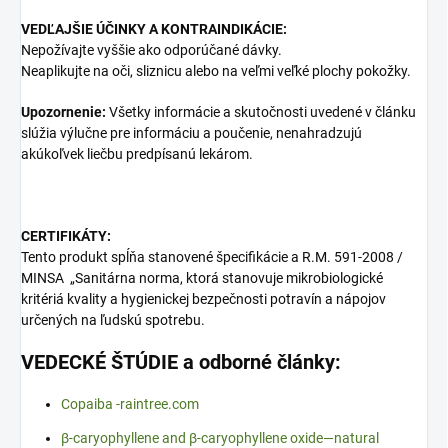
VEDĽAJŠIE ÚČINKY A KONTRAINDIKÁCIE:
Nepožívajte vyššie ako odporúčané dávky.
Neaplikujte na oči, sliznicu alebo na veľmi veľké plochy pokožky.
Upozornenie:
Všetky informácie a skutočnosti uvedené v článku
slúžia výlučne pre informáciu a poučenie, nenahradzujú
akúkoľvek liečbu predpísanú lekárom.
CERTIFIKÁTY:
Tento produkt spĺňa stanovené špecifikácie a R.M. 591-2008 /
MINSA „Sanitárna norma, ktorá stanovuje mikrobiologické
kritériá kvality a hygienickej bezpečnosti potravín a nápojov
určených na ľudskú spotrebu.
VEDECKÉ ŠTÚDIE a odborné články:
Copaiba -raintree.com
β‐caryophyllene and β‐caryophyllene oxide—natural