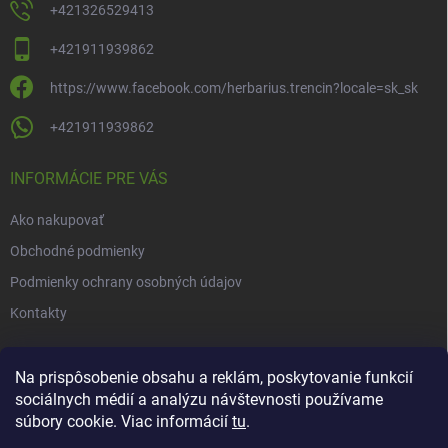
+421326529413
+421911939862
https://www.facebook.com/herbarius.trencin?locale=sk_sk
+421911939862
INFORMÁCIE PRE VÁS
Ako nakupovať
Obchodné podmienky
Podmienky ochrany osobných údajov
Kontakty
NOVINKY
Na prispôsobenie obsahu a reklám, poskytovanie funkcií
sociálnych médií a analýzu návštevnosti používame
Novinky v našom e-shope
súbory cookie. Viac informácií
tu
.