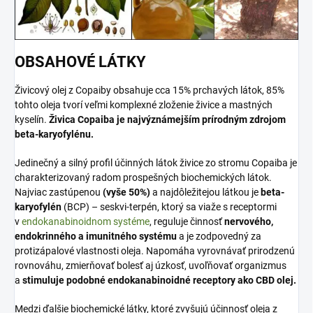
OBSAHOVÉ LÁTKY
Živicový olej z Copaiby obsahuje cca 15% prchavých látok,
85%
tohto oleja tvorí veľmi komplexné zloženie živice a mastných
kyselín.
Živica Copaiba je najvýznámejším prírodným zdrojom
beta-karyofylénu.
Jedinečný a silný profil účinných látok živice zo stromu Copaiba je
charakterizovaný radom prospešných biochemických látok.
Najviac zastúpenou
(vyše 50%)
a najdôležitejou látkou je
beta-
karyofylén
(BCP) – seskvi-terpén, ktorý sa viaže s receptormi
v
endokanabinoidnom systéme
, reguluje činnosť
nervového,
endokrinného a imunitného systému
a je zodpovedný za
protizápalové vlastnosti oleja. Napomáha vyrovnávať prirodzenú
rovnováhu, zmierňovať bolesť aj úzkosť, uvoľňovať organizmus
a
stimuluje podobné endokanabinoidné receptory ako CBD olej.
Medzi ďalšie biochemické látky, ktoré zvyšujú účinnosť oleja z