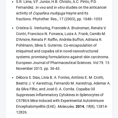
S.R. Lima, V.F. Junior, H.B. Christo, A.C. Pinto, P.D.
Fernandez.
In vivo
and
in vitro
studies on the anticancer
activity of
Copaifera multijuga
Hayne and its
fractions. Phytother. Res., 17 (2003), pp. 1048–1053
Cristina G. Venturing, Franciele A. Bruinsman, Renata V.
Contri, Francisco N. Fonseca, Luiza A. Frank, Camilo M.
D’Amore, Renata P. Raffin, Andréia Buffon, Adriana R.
Pohlmann, Silvia S. Guterres. Co-encapsulation of
imiquimod and copaiba oil in novel nanostructured
systems: promising formulations against skin carcinoma.
European Journal of Pharmaceutical Sciences. Vol 79. 15
November 2015. pp. 36-43.
Débora S. Dias, Lívia B. A. Fontes, Antônio E. M. Crotti,
Beatriz J. V. Aarestrup, Fernando M. Aarestrup, Ademar A.
da Silva Filho, and José O. A. Corrêa. Copaiba Oil
Suppresses Inflammatory Cytokines in Splenocytes of
C57Bl/6 Mice Induced with Experimental Autoimmune
Encephalomyelitis (EAE).
Molecules.
2014
,
19
(8), 12814-
12826.