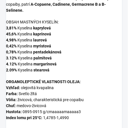
copaiby, patrí
A-Copaene, Cadinene, Germacrene B a B-
Selinene.
OBSAH MASTNÝCH KYSELÍN:
3,81%
Kyselina
kaprylová
45,6%
Kyselina
kaprínová
4,98%
Kyselina
laurová
0,42%
Kyselina
myristová
0,78%
Kyselina
pentadekánová
3.12%
Kyselina
palmitová
4.12%
Kyselina
margarínová
2.09%
Kyselina
stearová
ORGANOLEPTICKÉ VLASTNOSTI OLEJA:
Vzhľad:
olejovitá kvapalina
Farba:
Svetlo žltá
Vôňa:
živicová, charakteristická pre copaibu
Chuť:
medovo-živicová
Hustota:
0895-0915 g/cmaaaaamaaaaa3
Index lomu pri 25°C:
1,4785-1,4990