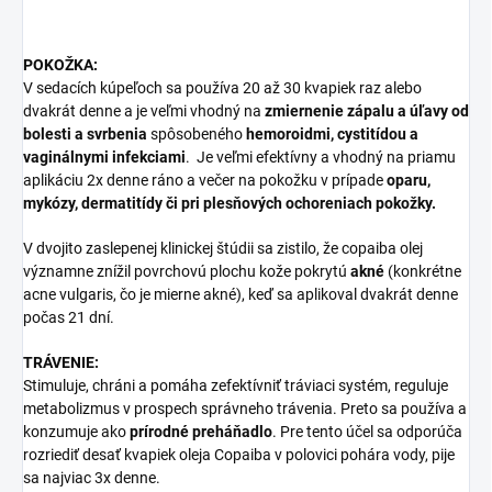
POKOŽKA:
V sedacích kúpeľoch sa používa 20 až 30 kvapiek raz alebo
dvakrát denne a je veľmi vhodný na
zmiernenie zápalu a úľavy od
bolesti a svrbenia
spôsobeného
hemoroidmi, cystitídou a
vaginálnymi infekciami
. Je veľmi efektívny a vhodný na priamu
aplikáciu 2x denne ráno a večer na pokožku v prípade
oparu,
mykózy, dermatitídy či pri plesňových ochoreniach pokožky.
V dvojito zaslepenej klinickej štúdii sa zistilo, že copaiba olej
významne znížil povrchovú plochu kože pokrytú
akné
(konkrétne
acne vulgaris, čo je mierne akné), keď sa aplikoval dvakrát denne
počas 21 dní.
TRÁVENIE:
Stimuluje, chráni a pomáha zefektívniť tráviaci systém, reguluje
metabolizmus v prospech správneho trávenia. Preto sa používa a
konzumuje ako
prírodné preháňadlo
. Pre tento účel sa odporúča
rozriediť desať kvapiek oleja Copaiba v polovici pohára vody, pije
sa najviac 3x denne.