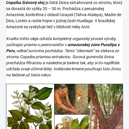
Copaiba živicový olej
je čistá živica extrahovaná zo stromu, ktorý
sa dorastá do výšky 20 – 30 m. Pochádza z peruánskej
Amazónie, konkrétne z oblastí Ucayali (Tahva-Atalaya), Madre de
Dios, Loreto a rastie hojne v južnej časti Huallaga. V brazílskej
Amazonii sa vyskytuje tiež v blízkosti rieky Acre.
Kvalita tohto oleja odráža kompletný organický proces výroby,
začínajúc priamo u pestovateľov v
amazonskej zóne Pucallpa v
Peru
, odkiaľ surovina pochádza. Tento “oleoresin” sa získava zo
stromu Copaiba priamou extrakciou. Surová gumovitá živica
prechádza filtráciou a následne je balená tak, aby si čo najdlhšie
udržala svoje účinné látky. Indiánske kmene používajú túto živicu
na liečenie už tisíce rokov.