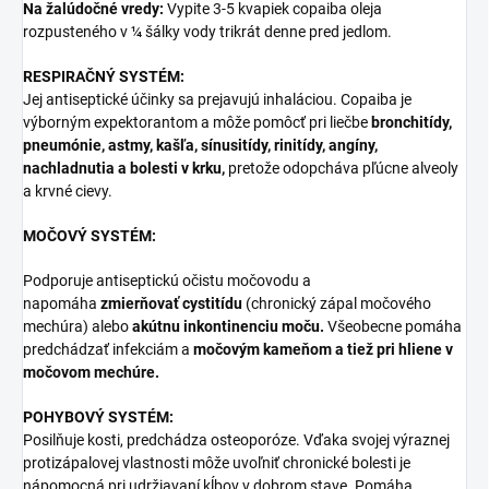
Na žalúdočné vredy:
Vypite 3-5 kvapiek copaiba oleja
rozpusteného v ¼ šálky vody trikrát denne pred jedlom.
RESPIRAČNÝ SYSTÉM:
Jej antiseptické účinky sa prejavujú inhaláciou. Copaiba je
výborným expektorantom a môže pomôcť pri liečbe
bronchitídy,
pneumónie, astmy, kašľa, sínusitídy, rinitídy, angíny,
nachladnutia a bolesti v krku,
pretože odopcháva pľúcne alveoly
a krvné cievy.
MOČOVÝ SYSTÉM:
Podporuje antiseptickú očistu močovodu a
napomáha
zmierňovať cystitídu
(chronický zápal močového
mechúra) alebo
akútnu inkontinenciu moču.
Všeobecne pomáha
predchádzať infekciám a
močovým kameňom a tiež pri hliene v
močovom mechúre.
POHYBOVÝ SYSTÉM:
Posilňuje kosti, predchádza osteoporóze. Vďaka svojej výraznej
protizápalovej vlastnosti môže uvoľniť chronické bolesti je
nápomocná pri udržiavaní kĺbov v dobrom stave. Pomáha