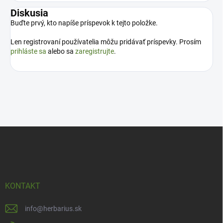
Diskusia
Buďte prvý, kto napíše príspevok k tejto položke.
Len registrovaní používatelia môžu pridávať príspevky. Prosím
prihláste sa
alebo sa
zaregistrujte
.
Z
á
p
ä
t
i
KONTAKT
e
info
@
herbarius.sk