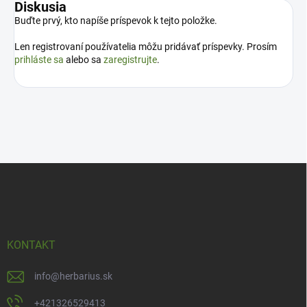
Diskusia
Buďte prvý, kto napíše príspevok k tejto položke.
Len registrovaní používatelia môžu pridávať príspevky. Prosím
prihláste sa
alebo sa
zaregistrujte
.
Z
á
p
ä
t
i
KONTAKT
e
info
@
herbarius.sk
+421326529413