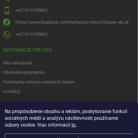
+421911939862
https://www.facebook.com/herbarius.trencin?locale=sk_sk
+421911939862
INFORMÁCIE PRE VÁS
Ako nakupovať
Obchodné podmienky
Podmienky ochrany osobných údajov
Kontakty
NOVINKY
Na prispôsobenie obsahu a reklám, poskytovanie funkcií
sociálnych médií a analýzu návštevnosti používame
Novinky v našom e-shope
súbory cookie. Viac informácií
tu
.