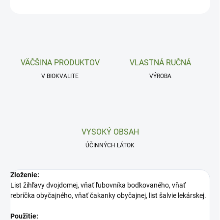
OPÝTAŤ SA
VÄČŠINA PRODUKTOV
VLASTNÁ RUČNÁ
V BIOKVALITE
VÝROBA
VYSOKÝ OBSAH
ÚČINNÝCH LÁTOK
Zloženie:
List žihľavy dvojdomej, vňať ľubovníka bodkovaného, vňať
rebríčka obyčajného, vňať čakanky obyčajnej, list šalvie lekárskej.
Použitie: