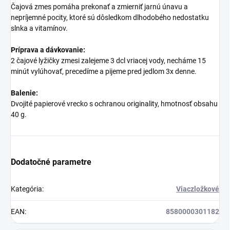
Čajová zmes pomáha prekonať a zmierniť jarnú únavu a
nepríjemné pocity, ktoré sú dôsledkom dlhodobého nedostatku
slnka a vitamínov.
Príprava a dávkovanie:
2 čajové lyžičky zmesi zalejeme 3 dcl vriacej vody, necháme 15
minút vylúhovať, precedíme a pijeme pred jedlom 3x denne.
Balenie:
Dvojité papierové vrecko s ochranou originality, hmotnosť obsahu
40 g.
Dodatočné parametre
Kategória
:
Viaczložkové
EAN
:
8580000301182