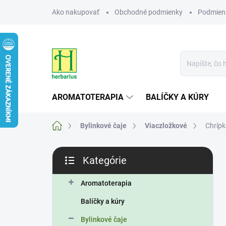
Prejsť
Ako nakupovať
Obchodné podmienky
Podmien
na
obsah
AROMATOTERAPIA
BALÍČKY A KÚRY
Domov
Bylinkové čaje
Viaczložkové
Chrípk
B
Kategórie
o
Preskočiť
č
kategórie
n
Aromatoterapia
ý
Balíčky a kúry
p
a
Bylinkové čaje