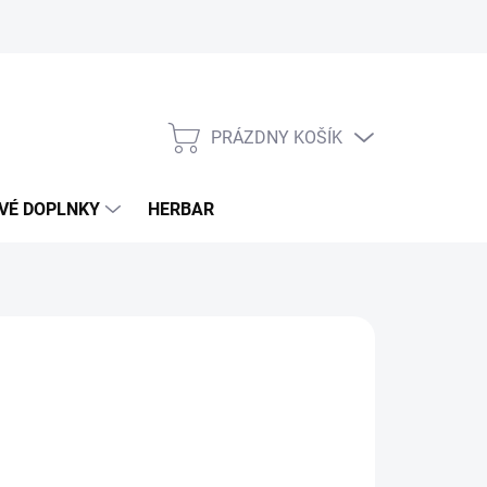
PRÁZDNY KOŠÍK
NÁKUPNÝ
KOŠÍK
VÉ DOPLNKY
HERBAR
90 €
otková
LADOM
(>5 KS)
: