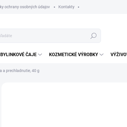
ky ochrany osobných údajov
Kontakty
Hľadať
BYLINKOVÉ ČAJE
KOZMETICKÉ VÝROBKY
VÝŽIVO
a a prechladnutie, 40 g
Neohodnotené
Podrobnosti hodnotenia
2,
Jedn
SK
cena