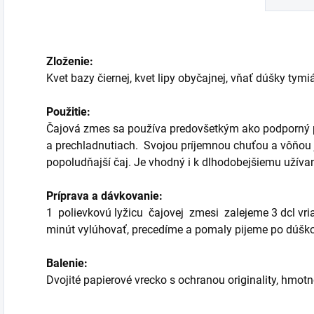
Zloženie:
Kvet bazy čiernej, kvet lipy obyčajnej, vňať dúšky tym
Použitie:
Čajová zmes sa používa predovšetkým ako podporný p
a prechladnutiach. Svojou príjemnou chuťou a vôňou 
popoludňajší čaj. Je vhodný i k dlhodobejšiemu užívan
Príprava a dávkovanie:
1 polievkovú lyžicu čajovej zmesi zalejeme 3 dcl vri
minút vylúhovať, precedíme a pomaly pijeme po dúško
Balenie:
Dvojité papierové vrecko s ochranou originality, hmot