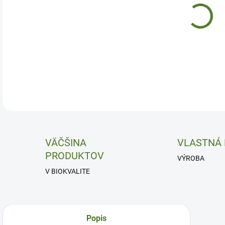
Chrí
DETA
VÄČŠINA
VLASTNÁ
PRODUKTOV
VÝROBA
V BIOKVALITE
Popis