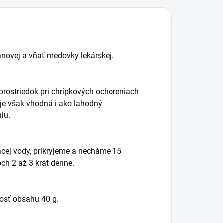
iánovej a vňať medovky lekárskej.
rostriedok pri chrípkových ochoreniach
je však vhodná i ako lahodný
iu.
acej vody, prikryjeme a necháme 15
ch 2 až 3 krát denne.
nosť obsahu 40 g.