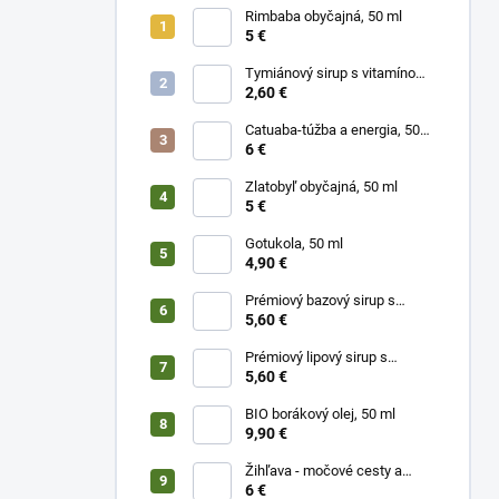
Rimbaba obyčajná, 50 ml
5 €
Tymiánový sirup s vitamínom
C
2,60 €
Catuaba-túžba a energia, 50
ml
6 €
Zlatobyľ obyčajná, 50 ml
5 €
Gotukola, 50 ml
4,90 €
Prémiový bazový sirup s
limetkou a vitam. C
5,60 €
Prémiový lipový sirup s
citrónom a vitamínom C
5,60 €
BIO borákový olej, 50 ml
9,90 €
Žihľava - močové cesty a
prostata, 50 ml
6 €