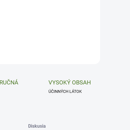
−
+
Pridať do košíka
pka a prechladnutie.
ILNÉ INFORMÁCIE
OPÝTAŤ SA
 RUČNÁ
VYSOKÝ OBSAH
ÚČINNÝCH LÁTOK
Diskusia