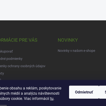
ORMÁCIE PRE VÁS
NOVINKY
Novinky v našom e-shope
akupovať
dné podmienky
enky ochrany osobných údajov
kty
?
benie obsahu a reklám, poskytovanie
Odmietnuť
álnych médií a analýzu návštevnosti
úbory cookie. Viac informácií
tu
.