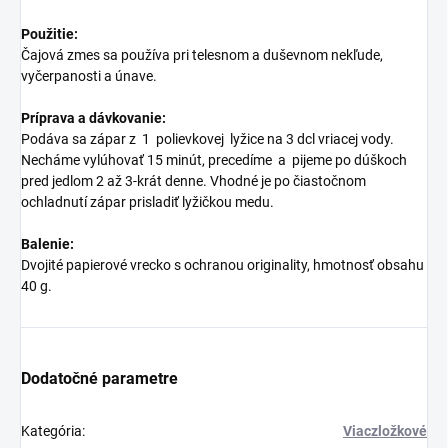
Použitie:
Čajová zmes sa používa pri telesnom a duševnom nekľude,
vyčerpanosti a únave.
Príprava a dávkovanie:
Podáva sa zápar z 1 polievkovej lyžice na 3 dcl vriacej vody.
Necháme vylúhovať 15 minút, precedíme a pijeme po dúškoch
pred jedlom 2 až 3-krát denne. Vhodné je po čiastočnom
ochladnutí zápar prisladiť lyžičkou medu.
Balenie:
Dvojité papierové vrecko s ochranou originality, hmotnosť obsahu
40 g.
Dodatočné parametre
Kategória
:
Viaczložkové