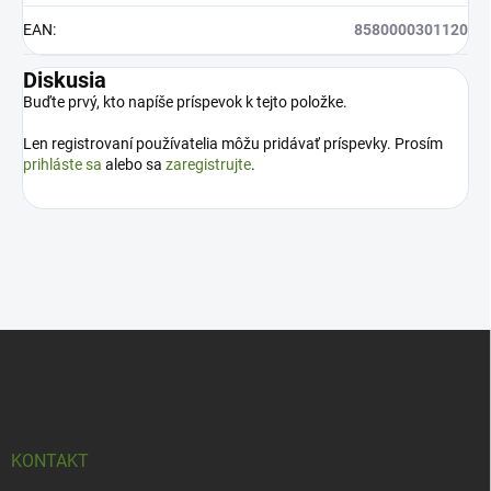
EAN
:
8580000301120
Diskusia
Buďte prvý, kto napíše príspevok k tejto položke.
Len registrovaní používatelia môžu pridávať príspevky. Prosím
prihláste sa
alebo sa
zaregistrujte
.
Z
á
p
ä
t
i
KONTAKT
e