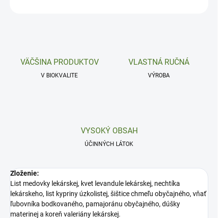
OPÝTAŤ SA
VÄČŠINA PRODUKTOV
VLASTNÁ RUČNÁ
V BIOKVALITE
VÝROBA
VYSOKÝ OBSAH
ÚČINNÝCH LÁTOK
Zloženie:
List medovky lekárskej, kvet levandule lekárskej, nechtíka
lekárskeho, list kypriny úzkolistej, šištice chmeľu obyčajného, vňať
ľubovníka bodkovaného, pamajoránu obyčajného, dúšky
materinej a koreň valeriány lekárskej.