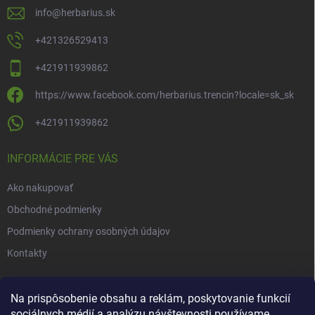
info
@
herbarius.sk
+421326529413
+421911939862
https://www.facebook.com/herbarius.trencin?locale=sk_sk
+421911939862
INFORMÁCIE PRE VÁS
Ako nakupovať
Obchodné podmienky
Podmienky ochrany osobných údajov
Kontakty
NOVINKY
Na prispôsobenie obsahu a reklám, poskytovanie funkcií
sociálnych médií a analýzu návštevnosti používame