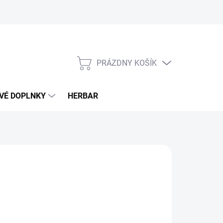
PRÁZDNY KOŠÍK
NÁKUPNÝ
KOŠÍK
VÉ DOPLNKY
HERBAR
20 €
otková
PREDANÉ
: