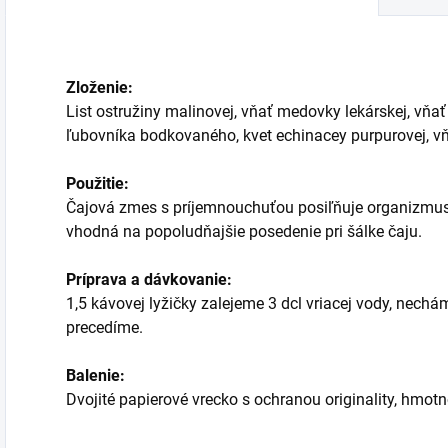
Zloženie:
List ostružiny malinovej, vňať medovky lekárskej, vň
ľubovníka bodkovaného, kvet echinacey purpurovej, vňať
Použitie:
Čajová zmes s príjemnouchuťou posiľňuje organizmus,
vhodná na popoludňajšie posedenie pri šálke čaju.
Príprava a dávkovanie:
1,5 kávovej lyžičky zalejeme 3 dcl vriacej vody, nech
precedíme.
Balenie:
Dvojité papierové vrecko s ochranou originality, hmot