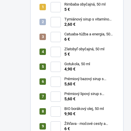
Rimbaba obyčajná, 50 ml
5 €
Tymiánový sirup s vitamínom
C
2,60 €
Catuaba-túžba a energia, 50
ml
6 €
Zlatobyľ obyčajná, 50 ml
5 €
Gotukola, 50 ml
4,90 €
Prémiový bazový sirup s
limetkou a vitam. C
5,60 €
Prémiový lipový sirup s
citrónom a vitamínom C
5,60 €
BIO borákový olej, 50 ml
9,90 €
Žihľava - močové cesty a
prostata, 50 ml
6 €