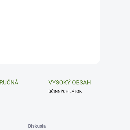
ludňajšie posedenie pri šálke čaju.
ILNÉ INFORMÁCIE
OPÝTAŤ SA
 RUČNÁ
VYSOKÝ OBSAH
ÚČINNÝCH LÁTOK
Diskusia