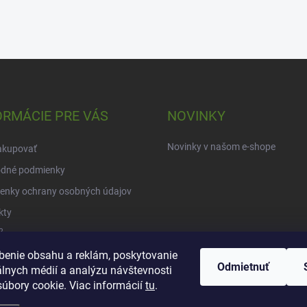
ORMÁCIE PRE VÁS
NOVINKY
Novinky v našom e-shope
akupovať
dné podmienky
enky ochrany osobných údajov
kty
?
benie obsahu a reklám, poskytovanie
Odmietnuť
álnych médií a analýzu návštevnosti
úbory cookie. Viac informácií
tu
.