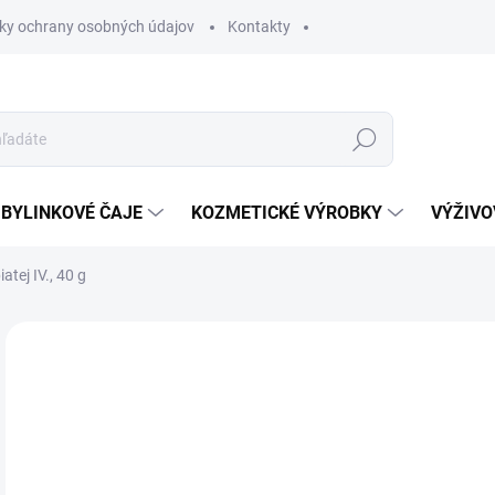
ky ochrany osobných údajov
Kontakty
Hľadať
BYLINKOVÉ ČAJE
KOZMETICKÉ VÝROBKY
VÝŽIVO
iatej IV., 40 g
Neohodnotené
Podrobnosti hodnotenia
2,
Jedn
VY
cena