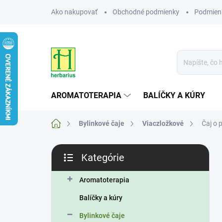
Prejsť
Ako nakupovať
Obchodné podmienky
Podmien
na
obsah
AROMATOTERAPIA
BALÍČKY A KÚRY
Domov
Bylinkové čaje
Viaczložkové
Čaj o p
B
Kategórie
o
Preskočiť
č
kategórie
n
Aromatoterapia
ý
Balíčky a kúry
p
a
Bylinkové čaje