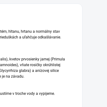
tém, hltanu, hrtanu a normálny stav
prieduškách a uľahčuje odkašlávanie.
alis), kvetov prvosienky jarnej (Primula
hamnoides), vňate rosičky okrúhlistej
lycyrrhiza glabra) a anízovej silice
e je na závadu.
ustíme v troche vody a vypijeme.