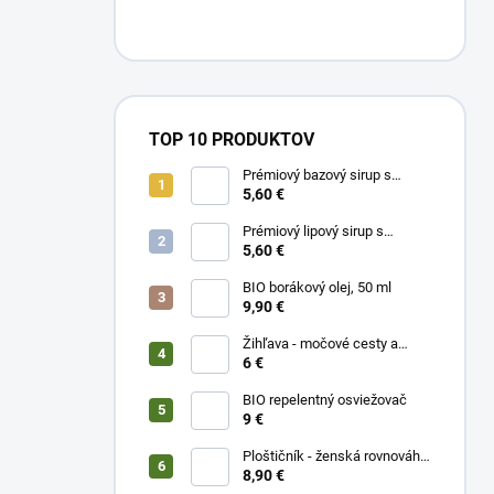
TOP 10 PRODUKTOV
Prémiový bazový sirup s
limetkou a vitam. C
5,60 €
Prémiový lipový sirup s
citrónom a vitamínom C
5,60 €
BIO borákový olej, 50 ml
9,90 €
Žihľava - močové cesty a
prostata, 50 ml
6 €
BIO repelentný osviežovač
9 €
Ploštičník - ženská rovnováha,
50 ml
8,90 €