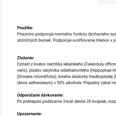
Použitie:
Priaznivo podporuje normálnu funkciu dýchacieho sys
slizničných buniek. Podporuje uvoľňovanie hlienov v 
Zloženie:
Extrakt z kvetov nechtíka lekárskeho (Calendula officin
veris), plodov rakytníka rešetliakovitého (Hippophae r
(Drosera rotundifolia), koreňa sladovky hladkoplodej (G
(Anisi aetheroleum) v 50% alkohole. Prípadný zákal ni
Odporúčané dávkovanie:
Po pretrepaní podávame 3-krát denne 20 kvapiek, rozp
Upozornenie: