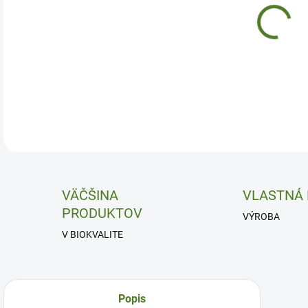
Dých
DETA
VÄČŠINA
VLASTNÁ
PRODUKTOV
VÝROBA
V BIOKVALITE
Popis