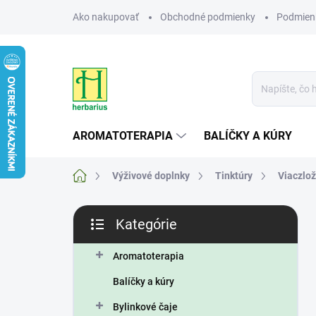
Prejsť
Ako nakupovať
Obchodné podmienky
Podmien
na
obsah
AROMATOTERAPIA
BALÍČKY A KÚRY
Domov
Výživové doplnky
Tinktúry
Viaczlo
B
Kategórie
o
Preskočiť
č
kategórie
n
Aromatoterapia
ý
Balíčky a kúry
p
a
Bylinkové čaje