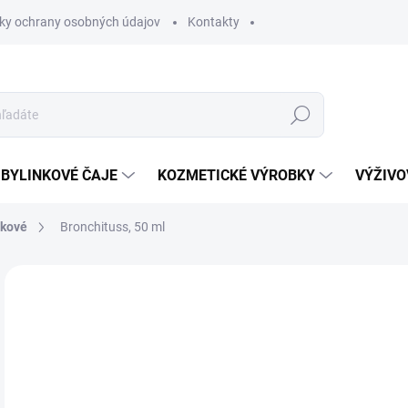
ky ochrany osobných údajov
Kontakty
Hľadať
BYLINKOVÉ ČAJE
KOZMETICKÉ VÝROBKY
VÝŽIVO
žkové
Bronchituss, 50 ml
Neohodnotené
Podrobnosti hodnotenia
8 
Jedn
SK
cena