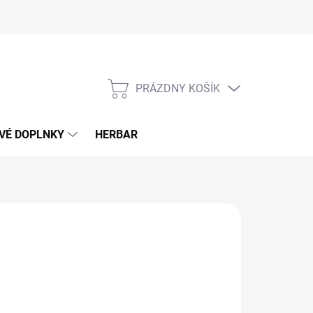
PRÁZDNY KOŠÍK
NÁKUPNÝ
KOŠÍK
VÉ DOPLNKY
HERBAR
€
otková
LADOM
(>5 KS)
: