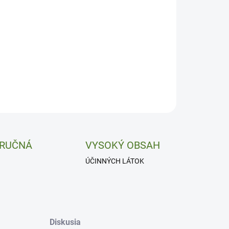
−
+
Pridať do košíka
anie, sliznice a vykašliavanie.
ILNÉ INFORMÁCIE
OPÝTAŤ SA
 RUČNÁ
VYSOKÝ OBSAH
ÚČINNÝCH LÁTOK
Diskusia