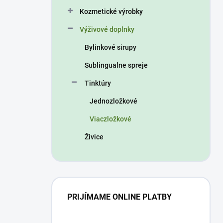
n
Kozmetické výrobky
e
l
Výživové doplnky
Bylinkové sirupy
Sublingualne spreje
Tinktúry
Jednozložkové
Viaczložkové
Živice
PRIJÍMAME ONLINE PLATBY