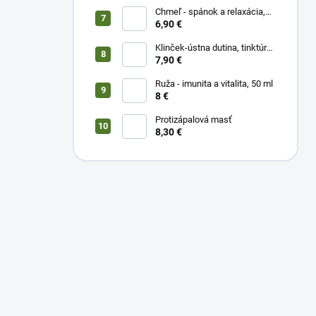
Chmeľ - spánok a relaxácia,
50 ml
6,90 €
Klinček-ústna dutina, tinktúra
50 ml
7,90 €
Ruža - imunita a vitalita, 50 ml
8 €
Protizápalová masť
8,30 €