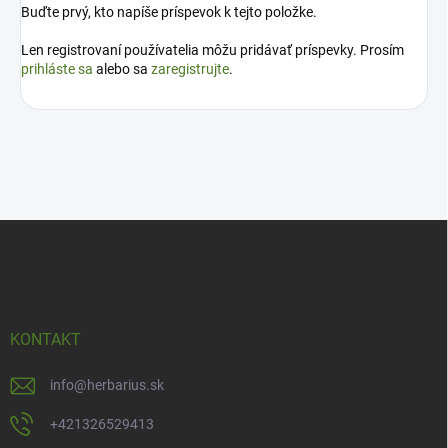
Buďte prvý, kto napíše príspevok k tejto položke.
Len registrovaní používatelia môžu pridávať príspevky. Prosím
prihláste sa
alebo sa
zaregistrujte
.
Z
á
p
ä
t
i
KONTAKT
e
info
@
herbarius.sk
+421326529413