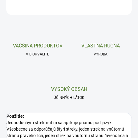
OPÝTAŤ SA
VÄČŠINA PRODUKTOV
VLASTNÁ RUČNÁ
V BIOKVALITE
VÝROBA
VYSOKÝ OBSAH
ÚČINNÝCH LÁTOK
Použitie:
Jednoduchým strektnutím sa aplikuje priamo pod jazyk.
Všeobecne sa odporúčajú štyri streky, jeden strek na vnútornú
stranu pravého líca, jeden strek na vnútornú stranu ľavého líca a