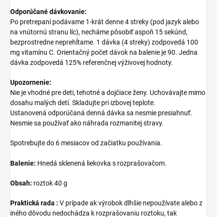
Odporúčané dávkovanie:
Po pretrepaní podávame 1-krát denne 4 streky (pod jazyk alebo
na vnútornú stranu líc), necháme pôsobiť aspoň 15 sekúnd,
bezprostredne neprehĺtame. 1 dávka (4 streky) zodpovedá 100
mg vitamínu C. Orientačný počet dávok na balenie je 90. Jedna
dávka zodpovedá 125% referenčnej výživovej hodnoty.
Upozornenie:
Nie je vhodné pre deti, tehotné a dojčiace ženy. Uchovávajte mimo
dosahu malých detí. Skladujte pri izbovej teplote.
Ustanovená odporúčaná denná dávka sa nesmie presiahnuť.
Nesmie sa používať ako náhrada rozmanitej stravy.
Spotrebujte do 6 mesiacov od začiatku používania.
Balenie:
Hnedá sklenená liekovka s rozprašovačom.
Obsah:
roztok 40 g
Praktická rada :
V prípade ak výrobok dlhšie nepoužívate alebo z
iného dôvodu nedochádza k rozprašovaniu roztoku, tak