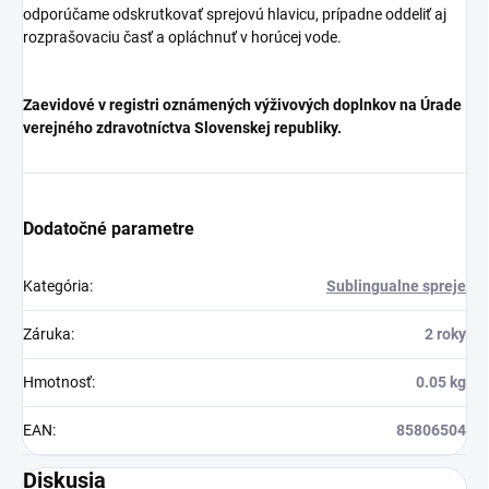
odporúčame odskrutkovať sprejovú hlavicu, prípadne oddeliť aj
rozprašovaciu časť a opláchnuť v horúcej vode.
Zaevidové v registri oznámených výživových doplnkov na Úrade
verejného zdravotníctva Slovenskej republiky.
Dodatočné parametre
Kategória
:
Sublingualne spreje
Záruka
:
2 roky
Hmotnosť
:
0.05 kg
EAN
:
85806504
Diskusia