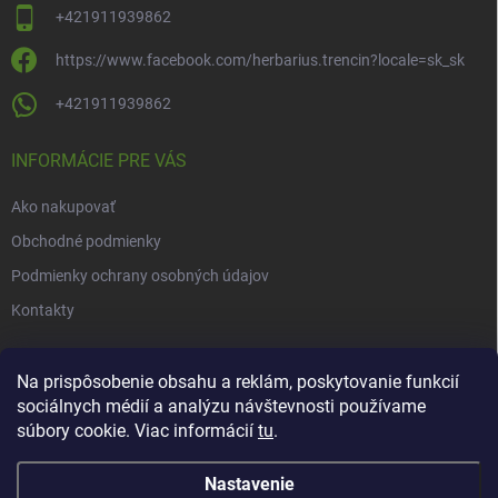
+421911939862
https://www.facebook.com/herbarius.trencin?locale=sk_sk
+421911939862
INFORMÁCIE PRE VÁS
Ako nakupovať
Obchodné podmienky
Podmienky ochrany osobných údajov
Kontakty
NOVINKY
Na prispôsobenie obsahu a reklám, poskytovanie funkcií
sociálnych médií a analýzu návštevnosti používame
Novinky v našom e-shope
súbory cookie. Viac informácií
tu
.
Nastavenie