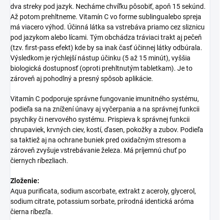
dva streky pod jazyk. Necháme chvíľku pôsobiť, apoň 15 sekúnd.
Až potom prehltneme. Vitamín C vo forme sublingualebo spreja
má viacero výhod. Účinná látka sa vstrebáva priamo cez sliznicu
pod jazykom alebo lícami. Tým obchádza tráviaci trakt aj pečeň
(tzv. first-pass efekt) kde by sa inak časť účinnej látky odbúrala.
Výsledkom je rýchlejší nástup účinku (5 až 15 minút), vyššia
biologická dostupnosť (oproti prehltnutým tabletkam). Je to
zároveň aj pohodlný a presný spôsob aplikácie.
Vitamín C podporuje správne fungovanie imunitného systému,
podieľa sa na znížení únavy aj vyčerpania a na správnej funkcii
psychiky či nervového systému. Prispieva k správnej funkcii
chrupaviek, krvných ciev, kostí, ďasen, pokožky a zubov. Podieľa
sa taktiež aj na ochrane buniek pred oxidačným stresom a
zároveň zvyšuje vstrebávanie železa. Má príjemnú chuť po
čiernych ríbezliach.
Zloženie:
Aqua purificata, sodium ascorbate, extrakt z aceroly, glycerol,
sodium citrate, potassium sorbate, prírodná identická aróma
čierna ríbezľa.