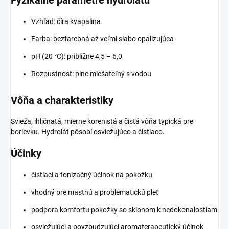
Vzhľad: číra kvapalina
Farba: bezfarebná až veľmi slabo opalizujúca
pH (20 °C): približne 4,5 – 6,0
Rozpustnosť: plne miešateľný s vodou
Vôňa a charakteristiky
Svieža, ihličnatá, mierne korenistá a čistá vôňa typická pre
borievku. Hydrolát pôsobí osviežujúco a čistiaco.
Účinky
čistiaci a tonizačný účinok na pokožku
vhodný pre mastnú a problematickú pleť
podpora komfortu pokožky so sklonom k nedokonalostiam
osviežujúci a povzbudzujúci aromaterapeutický účinok