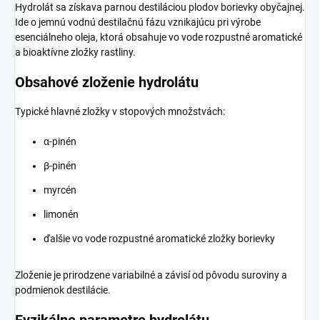
Hydrolát sa získava parnou destiláciou plodov borievky obyčajnej.
Ide o jemnú vodnú destilačnú fázu vznikajúcu pri výrobe
esenciálneho oleja, ktorá obsahuje vo vode rozpustné aromatické
a bioaktívne zložky rastliny.
Obsahové zloženie hydrolátu
Typické hlavné zložky v stopových množstvách:
α-pinén
β-pinén
myrcén
limonén
ďalšie vo vode rozpustné aromatické zložky borievky
Zloženie je prirodzene variabilné a závisí od pôvodu suroviny a
podmienok destilácie.
Fyzikálne parametre hydrolátu