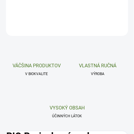
sviežu a vyváženú.
DETAILNÉ INFORMÁCIE
OPÝTAŤ SA
VÄČŠINA PRODUKTOV
VLASTNÁ RUČNÁ
V BIOKVALITE
VÝROBA
VYSOKÝ OBSAH
ÚČINNÝCH LÁTOK