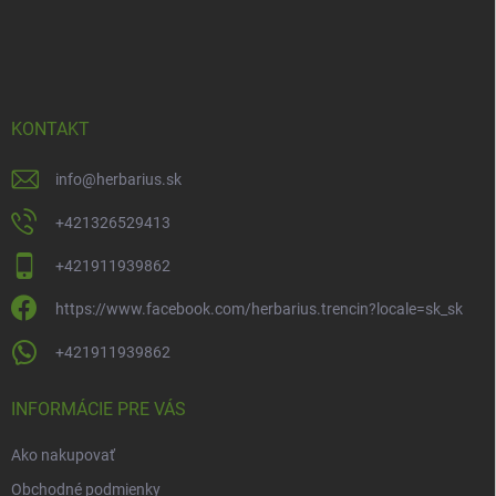
Z
á
p
ä
t
i
KONTAKT
e
info
@
herbarius.sk
+421326529413
+421911939862
https://www.facebook.com/herbarius.trencin?locale=sk_sk
+421911939862
INFORMÁCIE PRE VÁS
Ako nakupovať
Obchodné podmienky