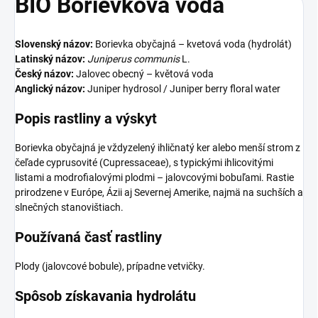
BIO Borievková voda
Slovenský názov:
Borievka obyčajná – kvetová voda (hydrolát)
Latinský názov:
Juniperus communis
L.
Český názov:
Jalovec obecný – květová voda
Anglický názov:
Juniper hydrosol / Juniper berry floral water
Popis rastliny a výskyt
Borievka obyčajná je vždyzelený ihličnatý ker alebo menší strom z
čeľade cyprusovité (Cupressaceae), s typickými ihlicovitými
listami a modrofialovými plodmi – jalovcovými bobuľami. Rastie
prirodzene v Európe, Ázii aj Severnej Amerike, najmä na suchších a
slnečných stanovištiach.
Používaná časť rastliny
Plody (jalovcové bobule), prípadne vetvičky.
Spôsob získavania hydrolátu