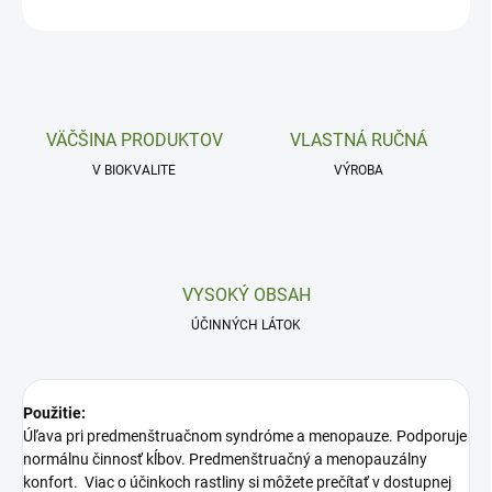
OPÝTAŤ SA
VÄČŠINA PRODUKTOV
VLASTNÁ RUČNÁ
V BIOKVALITE
VÝROBA
VYSOKÝ OBSAH
ÚČINNÝCH LÁTOK
Použitie:
Úľava pri predmenštruačnom syndróme a menopauze. Podporuje
normálnu činnosť kĺbov. Predmenštruačný a menopauzálny
konfort. Viac o účinkoch rastliny si môžete prečítať v dostupnej