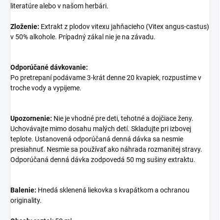
literatúre alebo v našom herbári.
Zloženie:
Extrakt z plodov vitexu jahňacieho (Vitex angus-castus)
v 50% alkohole. Prípadný zákal nie je na závadu.
Odporúčané dávkovanie:
Po pretrepaní podávame 3-krát denne 20 kvapiek, rozpustíme v
troche vody a vypijeme.
Upozornenie:
Nie je vhodné pre deti, tehotné a dojčiace ženy.
Uchovávajte mimo dosahu malých detí. Skladujte pri izbovej
teplote. Ustanovená odporúčaná denná dávka sa nesmie
presiahnuť. Nesmie sa používať ako náhrada rozmanitej stravy.
Odporúčaná denná dávka zodpovedá 50 mg sušiny extraktu.
Balenie:
Hnedá sklenená liekovka s kvapátkom a ochranou
originality.