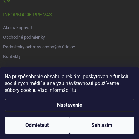
INFORMÁCIE PRE VÁS
Ako nakupovať
Obchodné podmienky
Podmienky ochrany osobných údajov
Kontakty
NOVINKY
Na prispôsobenie obsahu a reklám, poskytovanie funkcií
sociálnych médií a analýzu návštevnosti používame
Novinky v našom e-shope
súbory cookie. Viac informácií
tu
.
Nastavenie
Copyright 2026
Herbarius
. Všetky práva vyhradené.
Upraviť nastavenie
cookies
Odmietnuť
Súhlasím
Vytvoril Shoptet