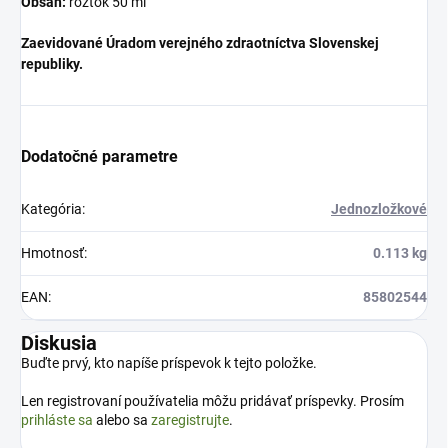
Obsah:
roztok 50 ml
Zaevidované Úradom verejného zdraotníctva Slovenskej
republiky.
Dodatočné parametre
Kategória
:
Jednozložkové
Hmotnosť
:
0.113 kg
EAN
:
85802544
Diskusia
Buďte prvý, kto napíše príspevok k tejto položke.
Len registrovaní používatelia môžu pridávať príspevky. Prosím
prihláste sa
alebo sa
zaregistrujte
.