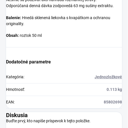
Odporúčaná denná dávka zodpovedá 63 mg sušiny extraktu.
Balenie:
Hnedá sklenená liekovka s kvapátkom a ochranou
originality.
Obsah:
roztok 50 ml
Dodatočné parametre
Kategória
:
Jednozložkové
Hmotnosť
:
0.113 kg
EAN
:
85802698
Diskusia
Buďte prvý, kto napíše príspevok k tejto položke.