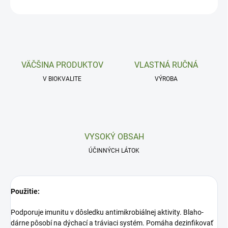
OPÝTAŤ SA
VÄČŠINA PRODUKTOV
VLASTNÁ RUČNÁ
V BIOKVALITE
VÝROBA
VYSOKÝ OBSAH
ÚČINNÝCH LÁTOK
Použitie:
Podporuje imunitu v dôsledku antimikrobiálnej aktivity. Blaho-
dárne pôsobí na dýchací a tráviaci systém. Pomáha dezinfikovať