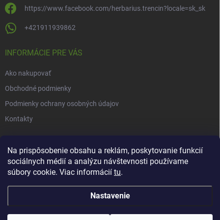
https://www.facebook.com/herbarius.trencin?locale=sk_sk
+421911939862
INFORMÁCIE PRE VÁS
Ako nakupovať
Obchodné podmienky
Podmienky ochrany osobných údajov
Kontakty
NOVINKY
Na prispôsobenie obsahu a reklám, poskytovanie funkcií
sociálnych médií a analýzu návštevnosti používame
Novinky v našom e-shope
súbory cookie. Viac informácií
tu
.
Nastavenie
Copyright 2026
Herbarius
. Všetky práva vyhradené.
Upraviť nastavenie