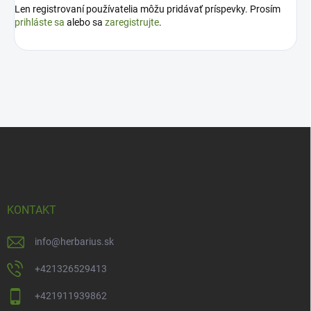
Len registrovaní používatelia môžu pridávať príspevky. Prosím
prihláste sa
alebo sa
zaregistrujte
.
Z
á
p
ä
t
i
KONTAKT
e
info
@
herbarius.sk
+421326529413
+421911939862