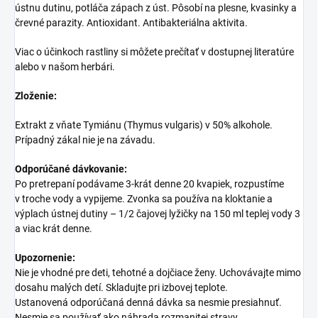
ústnu dutinu, potláča zápach z úst. Pôsobí na plesne, kvasinky a
črevné parazity. Antioxidant. Antibakteriálna aktivita.
Viac o účinkoch rastliny si môžete prečítať v dostupnej literatúre
alebo v našom herbári.
Zloženie:
Extrakt z vňate Tymiánu (Thymus vulgaris) v 50% alkohole.
Prípadný zákal nie je na závadu.
Odporúčané dávkovanie:
Po pretrepaní podávame 3-krát denne 20 kvapiek, rozpustíme
v troche vody a vypijeme. Zvonka sa používa na kloktanie a
výplach ústnej dutiny – 1/2 čajovej lyžičky na 150 ml teplej vody 3
a viac krát denne.
Upozornenie:
Nie je vhodné pre deti, tehotné a dojčiace ženy. Uchovávajte mimo
dosahu malých detí. Skladujte pri izbovej teplote.
Ustanovená odporúčaná denná dávka sa nesmie presiahnuť.
Nesmie sa používať ako náhrada rozmanitej stravy.