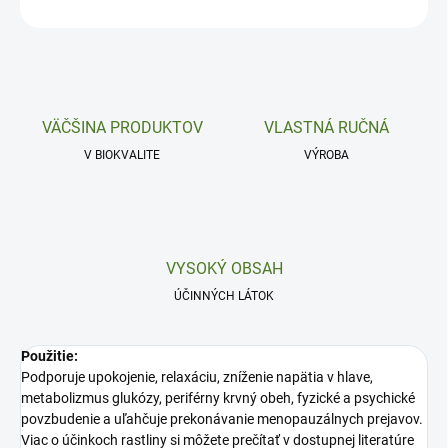
OPÝTAŤ SA
VÄČŠINA PRODUKTOV
VLASTNÁ RUČNÁ
V BIOKVALITE
VÝROBA
VYSOKÝ OBSAH
ÚČINNÝCH LÁTOK
Použitie:
Podporuje upokojenie, relaxáciu, zníženie napätia v hlave,
metabolizmus glukózy, periférny krvný obeh, fyzické a psychické
povzbudenie a uľahčuje prekonávanie menopauzálnych prejavov.
Viac o účinkoch rastliny si môžete prečítať v dostupnej literatúre