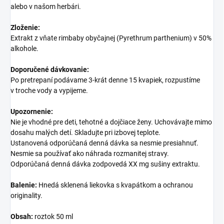
alebo v našom herbári.
Zloženie:
Extrakt z vňate rimbaby obyčajnej (Pyrethrum parthenium) v 50%
alkohole.
Doporučené dávkovanie:
Po pretrepaní podávame 3-krát denne 15 kvapiek, rozpustíme
v troche vody a vypijeme.
Upozornenie:
Nie je vhodné pre deti, tehotné a dojčiace ženy. Uchovávajte mimo
dosahu malých detí. Skladujte pri izbovej teplote.
Ustanovená odporúčaná denná dávka sa nesmie presiahnuť.
Nesmie sa používať ako náhrada rozmanitej stravy.
Odporúčaná denná dávka zodpovedá XX mg sušiny extraktu.
Balenie:
Hnedá sklenená liekovka s kvapátkom a ochranou
originality.
Obsah:
roztok 50 ml