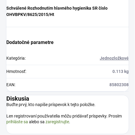
Schválené Rozhodnutím hlavného hygienika SR číslo
OHVBPKV/8625/2015/Ht
Dodatočné parametre
Kategória
:
Jednozložkové
Hmotnosť
:
0.113 kg
EAN
:
85802308
Diskusia
Buďte prvý, kto napíše príspevok k tejto položke.
Len registrovaní používatelia môžu pridávať príspevky. Prosím
prihláste sa
alebo sa
zaregistrujte
.