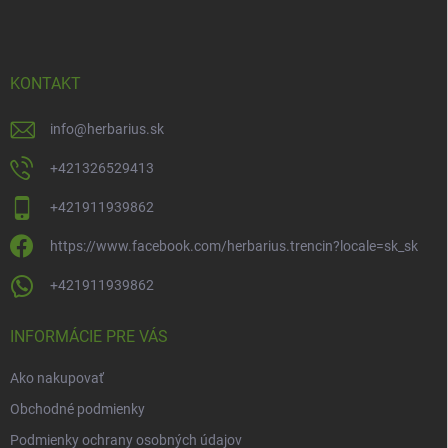
p
ä
t
i
KONTAKT
e
info
@
herbarius.sk
+421326529413
+421911939862
https://www.facebook.com/herbarius.trencin?locale=sk_sk
+421911939862
INFORMÁCIE PRE VÁS
Ako nakupovať
Obchodné podmienky
Podmienky ochrany osobných údajov