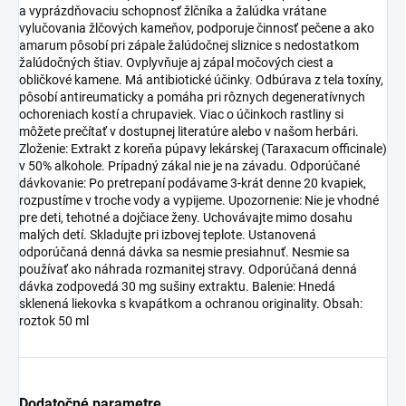
a vyprázdňovaciu schopnosť žlčníka a žalúdka vrátane
vylučovania žlčových kameňov, podporuje činnosť pečene a ako
amarum pôsobí pri zápale žalúdočnej sliznice s nedostatkom
žalúdočných štiav. Ovplyvňuje aj zápal močových ciest a
obličkové kamene. Má antibiotické účinky. Odbúrava z tela toxíny,
pôsobí antireumaticky a pomáha pri rôznych degeneratívnych
ochoreniach kostí a chrupaviek. Viac o účinkoch rastliny si
môžete prečítať v dostupnej literatúre alebo v našom herbári.
Zloženie: Extrakt z koreňa púpavy lekárskej (Taraxacum officinale)
v 50% alkohole. Prípadný zákal nie je na závadu. Odporúčané
dávkovanie: Po pretrepaní podávame 3-krát denne 20 kvapiek,
rozpustíme v troche vody a vypijeme. Upozornenie: Nie je vhodné
pre deti, tehotné a dojčiace ženy. Uchovávajte mimo dosahu
malých detí. Skladujte pri izbovej teplote. Ustanovená
odporúčaná denná dávka sa nesmie presiahnuť. Nesmie sa
používať ako náhrada rozmanitej stravy. Odporúčaná denná
dávka zodpovedá 30 mg sušiny extraktu. Balenie: Hnedá
sklenená liekovka s kvapátkom a ochranou originality. Obsah:
roztok 50 ml
Dodatočné parametre