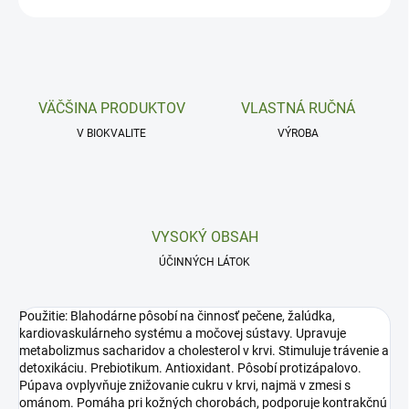
VÄČŠINA PRODUKTOV
VLASTNÁ RUČNÁ
V BIOKVALITE
VÝROBA
VYSOKÝ OBSAH
ÚČINNÝCH LÁTOK
Použitie: Blahodárne pôsobí na činnosť pečene, žalúdka,
kardiovaskulárneho systému a močovej sústavy. Upravuje
metabolizmus sacharidov a cholesterol v krvi. Stimuluje trávenie a
detoxikáciu. Prebiotikum. Antioxidant. Pôsobí protizápalovo.
Púpava ovplyvňuje znižovanie cukru v krvi, najmä v zmesi s
ománom. Pomáha pri kožných chorobách, podporuje kontrakčnú