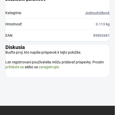
Kategória
:
Jednozložkové
Hmotnosť
:
0.113 kg
EAN
:
85802681
Diskusia
Buďte prvý, kto napíše príspevok k tejto položke.
Len registrovaní používatelia môžu pridávať príspevky. Prosím
prihláste sa
alebo sa
zaregistrujte
.
Z
á