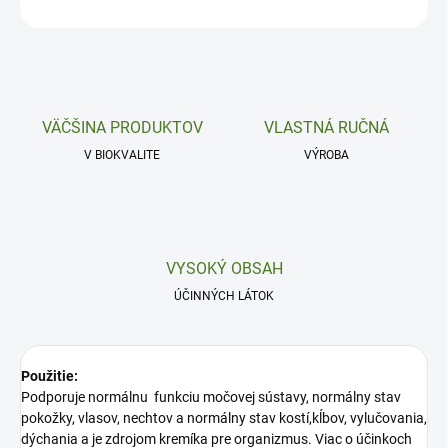
OPÝTAŤ SA
VÄČŠINA PRODUKTOV
VLASTNÁ RUČNÁ
V BIOKVALITE
VÝROBA
VYSOKÝ OBSAH
ÚČINNÝCH LÁTOK
Použitie:
Podporuje normálnu funkciu močovej sústavy, normálny stav
pokožky, vlasov, nechtov a normálny stav kostí,kĺbov, vylučovania,
dýchania a je zdrojom kremíka pre organizmus. Viac o účinkoch