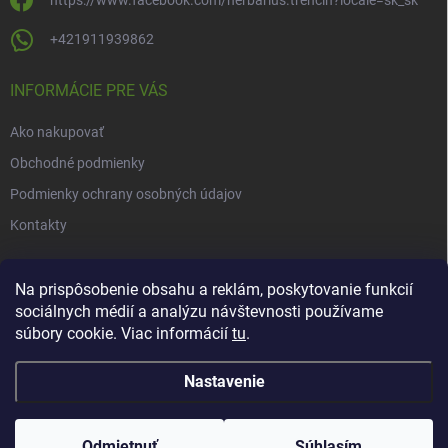
https://www.facebook.com/herbarius.trencin?locale=sk_sk
+421911939862
INFORMÁCIE PRE VÁS
Ako nakupovať
Obchodné podmienky
Podmienky ochrany osobných údajov
Kontakty
NOVINKY
Na prispôsobenie obsahu a reklám, poskytovanie funkcií
sociálnych médií a analýzu návštevnosti používame
Novinky v našom e-shope
súbory cookie. Viac informácií
tu
.
Nastavenie
Copyright 2026
Herbarius
. Všetky práva vyhradené.
Upraviť nastavenie
cookies
Odmietnuť
Súhlasím