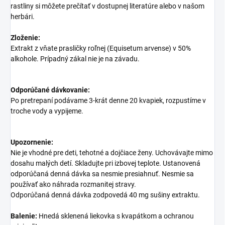
rastliny si môžete prečítať v dostupnej literatúre alebo v našom
herbári.
Zloženie:
Extrakt z vňate prasličky roľnej (Equisetum arvense) v 50%
alkohole. Prípadný zákal nie je na závadu.
Odporúčané dávkovanie:
Po pretrepaní podávame 3-krát denne 20 kvapiek, rozpustíme v
troche vody a vypijeme.
Upozornenie:
Nie je vhodné pre deti, tehotné a dojčiace ženy. Uchovávajte mimo
dosahu malých detí. Skladujte pri izbovej teplote. Ustanovená
odporúčaná denná dávka sa nesmie presiahnuť. Nesmie sa
používať ako náhrada rozmanitej stravy.
Odporúčaná denná dávka zodpovedá 40 mg sušiny extraktu.
Balenie:
Hnedá sklenená liekovka s kvapátkom a ochranou