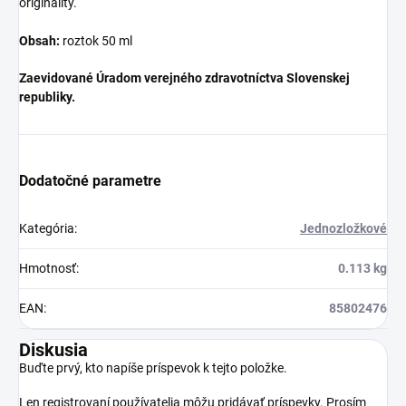
originality.
Obsah:
roztok 50 ml
Zaevidované Úradom verejného zdravotníctva Slovenskej
republiky.
Dodatočné parametre
Kategória
:
Jednozložkové
Hmotnosť
:
0.113 kg
EAN
:
85802476
Diskusia
Buďte prvý, kto napíše príspevok k tejto položke.
Len registrovaní používatelia môžu pridávať príspevky. Prosím