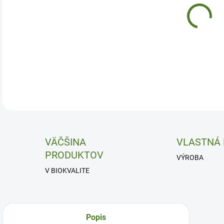
Deto
DETA
VÄČŠINA
VLASTNÁ
PRODUKTOV
VÝROBA
V BIOKVALITE
Popis