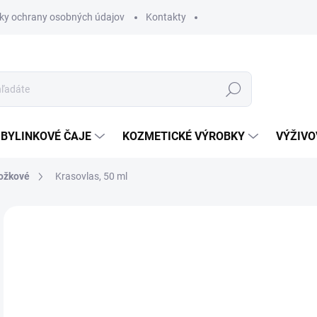
ky ochrany osobných údajov
Kontakty
Hľadať
BYLINKOVÉ ČAJE
KOZMETICKÉ VÝROBKY
VÝŽIVO
ožkové
Krasovlas, 50 ml
Neohodnotené
Podrobnosti hodnotenia
4,
Jedn
SK
cena