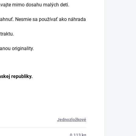
vávajte mimo dosahu malých detí.
ahnuť. Nesmie sa používať ako náhrada
raktu.
nou originality.
skej republiky.
Jednozložkové
0.113 kg