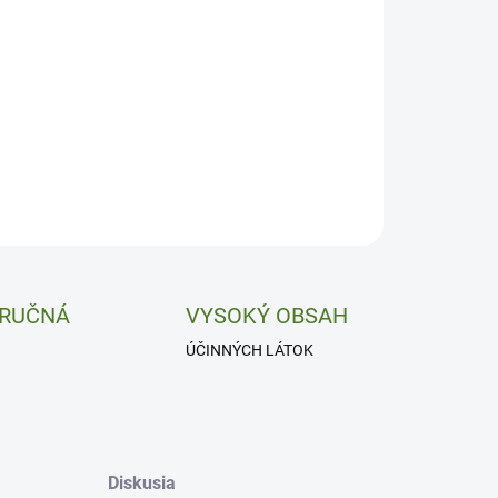
−
+
Pridať do košíka
x a prostata.
ILNÉ INFORMÁCIE
OPÝTAŤ SA
 RUČNÁ
VYSOKÝ OBSAH
ÚČINNÝCH LÁTOK
Diskusia