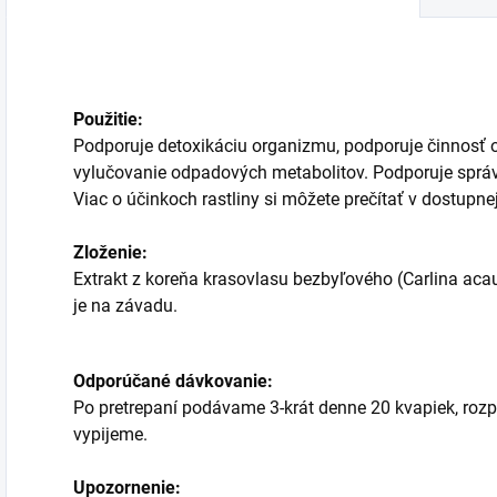
Použitie:
Podporuje detoxikáciu organizmu, podporuje činnosť ob
vylučovanie odpadových metabolitov. Podporuje správn
Viac o účinkoch rastliny si môžete prečítať v dostupnej
Zloženie:
Extrakt z koreňa krasovlasu bezbyľového (Carlina acau
je na závadu.
Odporúčané dávkovanie:
Po pretrepaní podávame 3-krát denne 20 kvapiek, rozp
vypijeme.
Upozornenie: