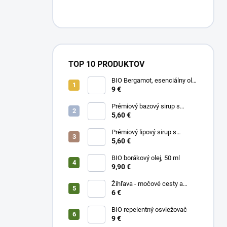
TOP 10 PRODUKTOV
BIO Bergamot, esenciálny olej
10 ml
9 €
Prémiový bazový sirup s
limetkou a vitam. C
5,60 €
Prémiový lipový sirup s
citrónom a vitamínom C
5,60 €
BIO borákový olej, 50 ml
9,90 €
Žihľava - močové cesty a
prostata, 50 ml
6 €
BIO repelentný osviežovač
9 €