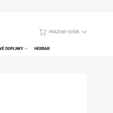
PRÁZDNY KOŠÍK
NÁKUPNÝ
KOŠÍK
VÉ DOPLNKY
HERBAR
90 €
otková
LADOM
(>5 KS)
: