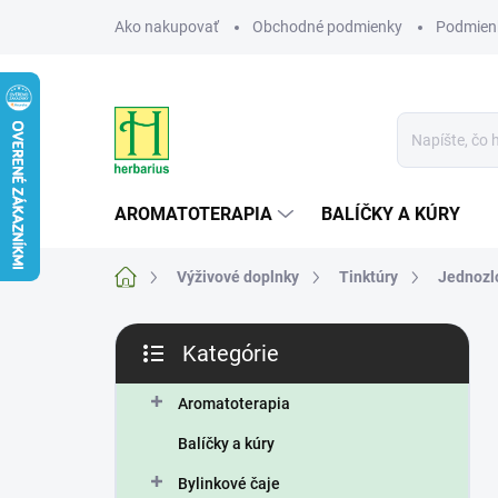
Prejsť
Ako nakupovať
Obchodné podmienky
Podmien
na
obsah
AROMATOTERAPIA
BALÍČKY A KÚRY
Domov
Výživové doplnky
Tinktúry
Jednozl
B
Kategórie
o
Preskočiť
č
kategórie
n
Aromatoterapia
ý
Balíčky a kúry
p
a
Bylinkové čaje