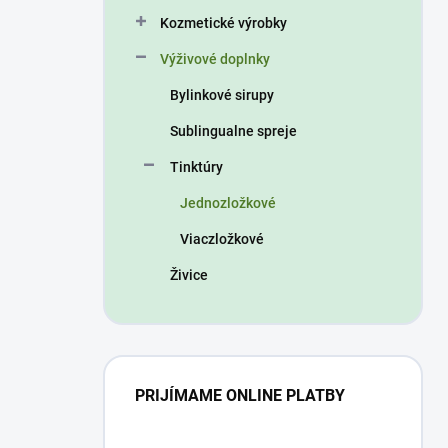
n
Kozmetické výrobky
e
l
Výživové doplnky
Bylinkové sirupy
Sublingualne spreje
Tinktúry
Jednozložkové
Viaczložkové
Živice
PRIJÍMAME ONLINE PLATBY