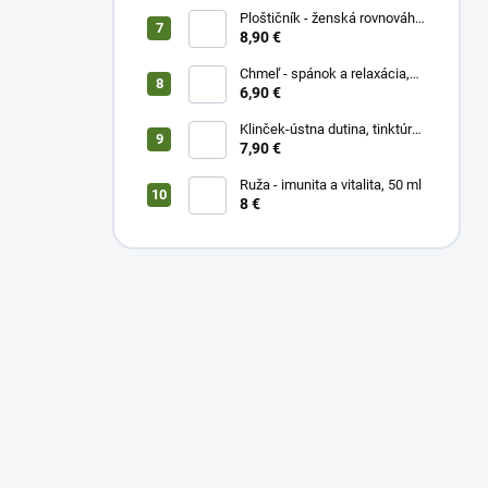
Ploštičník - ženská rovnováha,
50 ml
8,90 €
Chmeľ - spánok a relaxácia,
50 ml
6,90 €
Klinček-ústna dutina, tinktúra
50 ml
7,90 €
Ruža - imunita a vitalita, 50 ml
8 €