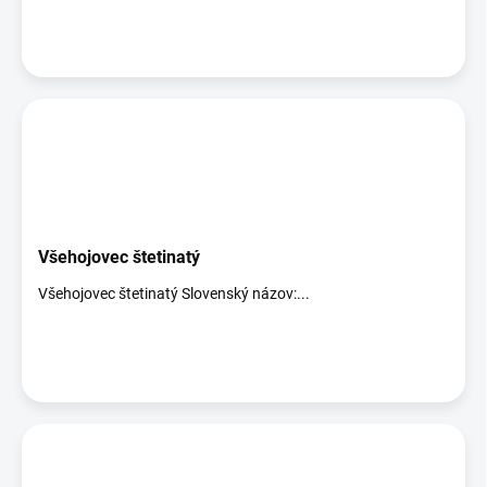
o
v
Všehojovec štetinatý
Všehojovec štetinatý Slovenský názov:...