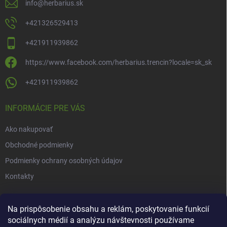
ý
info
@
herbarius.sk
p
i
+421326529413
s
u
+421911939862
https://www.facebook.com/herbarius.trencin?locale=sk_sk
+421911939862
INFORMÁCIE PRE VÁS
Ako nakupovať
Obchodné podmienky
Podmienky ochrany osobných údajov
Kontakty
NOVINKY
Na prispôsobenie obsahu a reklám, poskytovanie funkcií
sociálnych médií a analýzu návštevnosti používame
Novinky v našom e-shope