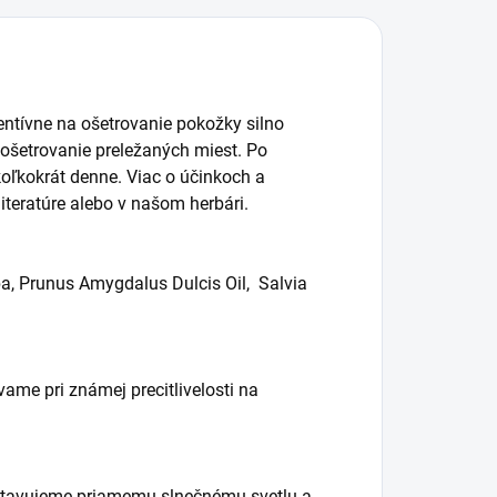
ntívne na ošetrovanie pokožky silno
ošetrovanie preležaných miest. Po
koľkokrát denne. Viac o účinkoch a
literatúre alebo v našom herbári.
lba, Prunus Amygdalus Dulcis Oil, Salvia
me pri známej precitlivelosti na
stavujeme priamemu slnečnému svetlu a