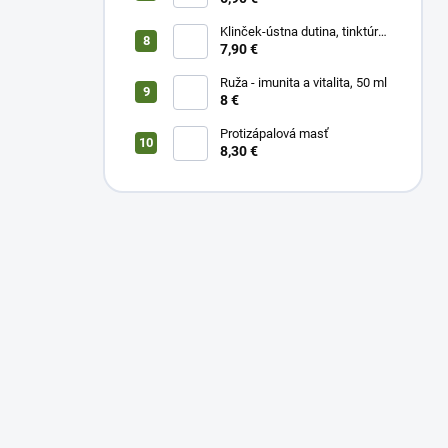
Klinček-ústna dutina, tinktúra
50 ml
7,90 €
Ruža - imunita a vitalita, 50 ml
8 €
Protizápalová masť
8,30 €