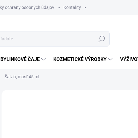
ky ochrany osobných údajov
Kontakty
Hľadať
BYLINKOVÉ ČAJE
KOZMETICKÉ VÝROBKY
VÝŽIVO
Šalvia, masť 45 ml
Neohodnotené
Podrobnosti hodnotenia
4 
Jedn
SK
cena