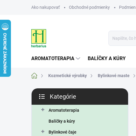
Prejsť
Ako nakupovať
Obchodné podmienky
Podmien
na
obsah
AROMATOTERAPIA
BALÍČKY A KÚRY
Domov
Kozmetické výrobky
Bylinkové maste
B
Kategórie
o
Preskočiť
č
kategórie
n
Aromatoterapia
ý
Balíčky a kúry
p
a
Bylinkové čaje