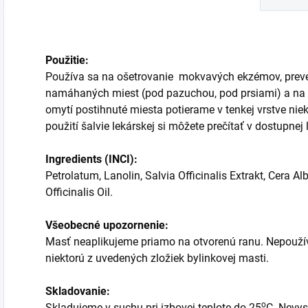
Použitie:
Používa sa na ošetrovanie mokvavých ekzémov, preve
namáhaných miest (pod pazuchou, pod prsiami) a na 
omytí postihnuté miesta potierame v tenkej vrstve nie
použití šalvie lekárskej si môžete prečítať v dostupnej 
Ingredients (INCI):
Petrolatum, Lanolin, Salvia Officinalis Extrakt, Cera A
Officinalis Oil.
Všeobecné upozornenie:
Masť neaplikujeme priamo na otvorenú ranu. Nepoužíva
niektorú z uvedených zložiek bylinkovej masti.
Skladovanie:
o
Skladujeme v suchu pri izbovej teplote do 25
C. Nevy