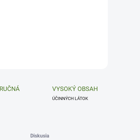
−
+
Pridať do košíka
ežaniny a mokvajúca pokožka.
ILNÉ INFORMÁCIE
OPÝTAŤ SA
 RUČNÁ
VYSOKÝ OBSAH
ÚČINNÝCH LÁTOK
Diskusia