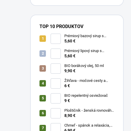
TOP 10 PRODUKTOV
Prémiový bazový sirup s
limetkou a vitam. C
5,60 €
Prémiový lipový sirup s
citrónom a vitamínom C
5,60 €
BIO borákový olej, 50 ml
9,90 €
Žihľava - močové cesty a
prostata, 50 ml
6 €
BIO repelentný osviežovač
9 €
Ploštičník - ženská rovnováha,
50 ml
8,90 €
Chmeľ - spánok a relaxácia,
50 ml
6,90 €