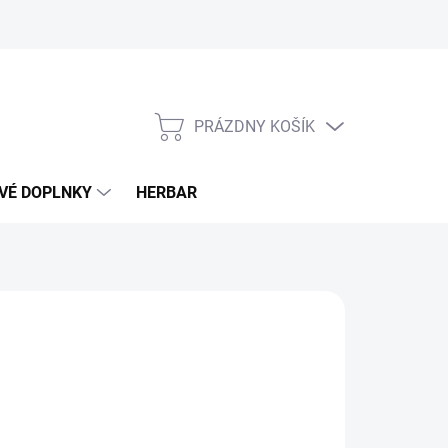
PRÁZDNY KOŠÍK
NÁKUPNÝ
KOŠÍK
VÉ DOPLNKY
HERBAR
€
otková
LADOM
(>5 KS)
: