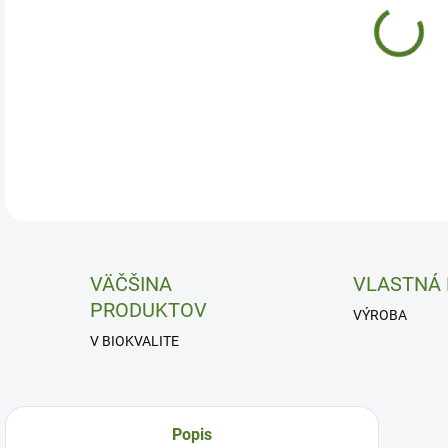
Prel
DETA
VÄČŠINA
VLASTNÁ
PRODUKTOV
VÝROBA
V BIOKVALITE
Popis